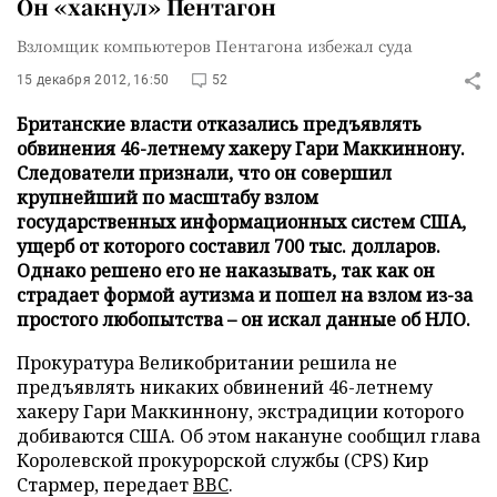
Он «хакнул» Пентагон
Взломщик компьютеров Пентагона избежал суда
15 декабря 2012, 16:50
52
Британские власти отказались предъявлять
обвинения 46-летнему хакеру Гари Маккиннону.
Следователи признали, что он совершил
крупнейший по масштабу взлом
государственных информационных систем США,
ущерб от которого составил 700 тыс. долларов.
Однако решено его не наказывать, так как он
страдает формой аутизма и пошел на взлом из-за
простого любопытства – он искал данные об НЛО.
Прокуратура Великобритании решила не
предъявлять никаких обвинений 46-летнему
хакеру Гари Маккиннону, экстрадиции которого
добиваются США. Об этом накануне сообщил глава
Королевской прокурорской службы (CPS) Кир
Стармер, передает
BBC
.