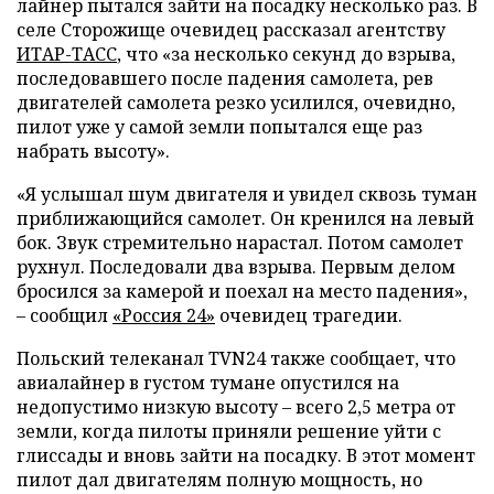
лайнер пытался зайти на посадку несколько раз. В
селе Сторожище очевидец рассказал агентству
ИТАР-ТАСС
, что «за несколько секунд до взрыва,
последовавшего после падения самолета, рев
двигателей самолета резко усилился, очевидно,
пилот уже у самой земли попытался еще раз
набрать высоту».
«Я услышал шум двигателя и увидел сквозь туман
приближающийся самолет. Он кренился на левый
бок. Звук стремительно нарастал. Потом самолет
рухнул. Последовали два взрыва. Первым делом
бросился за камерой и поехал на место падения»,
– сообщил
«Россия 24»
очевидец трагедии.
Польский телеканал TVN24 также сообщает, что
авиалайнер в густом тумане опустился на
недопустимо низкую высоту – всего 2,5 метра от
земли, когда пилоты приняли решение уйти с
глиссады и вновь зайти на посадку. В этот момент
пилот дал двигателям полную мощность, но