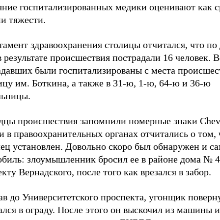
яние госпитализированных медики оценивают как с
и тяжести.
тамент здравоохранения столицы отчитался, что по
в результате происшествия пострадали 16 человек. 
адавших были госпитализированы с места происшес
цу им. Боткина, а также в 31-ю, 1-ю, 64-ю и 36-ю
льницы.
дцы происшествия запомнили номерные знаки Chev
и в правоохранительных органах отчитались о том, 
лец установлен. Довольно скоро был обнаружен и с
обиль: злоумышленник бросил ее в районе дома № 4
кту Вернадского, после того как врезался в забор.
ав до Университетского проспекта, угонщик поверн
ался в ограду. После этого он выскочил из машины и