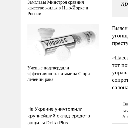
Замглавы Минстроя сравнил
пр
качество жилья в Нью-Йорке и
России
Выясни
угонщи
прест
«Пасс
тот п
Ученые подтвердили
управ
эффективность витамина C при
лечении рака
сопрот
салона
На Украине уничтожили
крупнейший склад средств
защиты Delta Plus