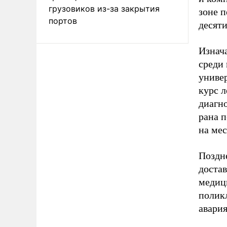
грузовиков из-за закрытия
зоне п
портов
десяти
Изнач
среди
униве
курс 
диагн
рана 
на ме
Поздн
достав
медиц
полик
авария