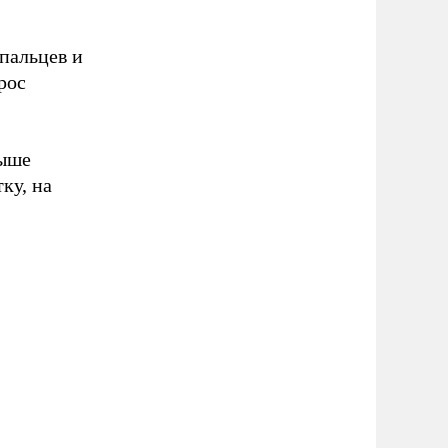
пальцев и
рос
выше
ку, на