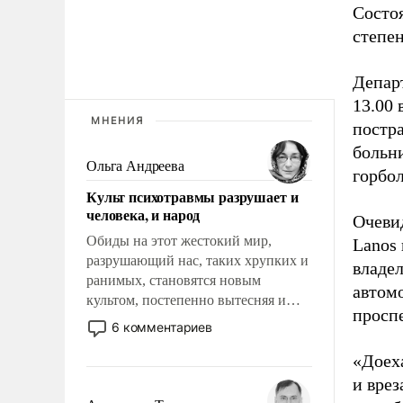
Состо
степен
Депар
13.00 
МНЕНИЯ
постр
больни
Ольга Андреева
горбо
Культ психотравмы разрушает и
человека, и народ
Очеви
Обиды на этот жестокий мир,
Lanos 
разрушающий нас, таких хрупких и
владе
ранимых, становятся новым
автом
культом, постепенно вытесняя и
проспе
отменяя традиционное требование к
6 комментариев
человеку – быть мужественным и
«Доех
твердым под ударами судьбы, брать
на себя ответственность, помогать
и врез
слабым, идти вперед и