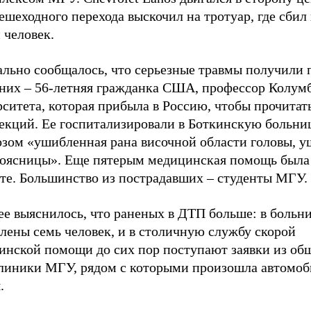
ешеходного перехода выскочил на тротуар, где сбил
 человек.
ально сообщалось, что серьезные травмы получили 
 них – 56-летняя гражданка США, профессор Колум
рситета, которая прибыла в Россию, чтобы прочита
лекций. Ее госпитализировали в Боткинскую больни
озом «ушибленная рана височной области головы, 
поясницы». Еще пятерым медицинская помощь была
сте. Большинство из пострадавших – студенты МГУ.
ее выяснилось, что раненых в ДТП больше: в больн
лены семь человек, и в столичную службу скорой
инской помощи до сих пор поступают заявки из об
линики МГУ, рядом с которыми произошла автомоб
.