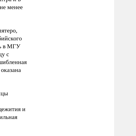
 не менее
пятеро,
бийского
ть в МГУ
цу с
ушибленная
 оказана
ицы
щежития и
ильная