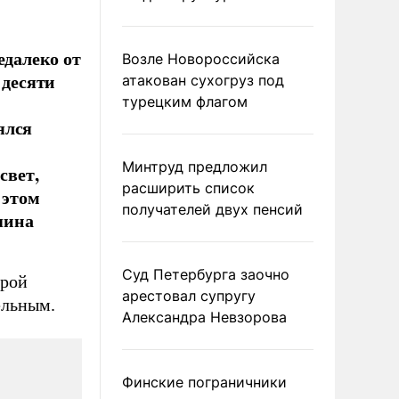
едалеко от
Возле Новороссийска
 десяти
атакован сухогруз под
турецким флагом
ялся
Минтруд предложил
свет,
расширить список
 этом
получателей двух пенсий
шина
Суд Петербурга заочно
орой
арестовал супругу
ельным.
Александра Невзорова
Финские пограничники