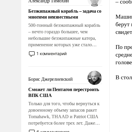
Александр Тимохин
– соо
адаптироваться.
Безэкипажный корабль – задача со
многими неизвестными
Машин
берут
500-тонный безэкипажный корабль
свидет
– нечто гораздо большее, чем
небольшие безэкипажные катера,
применение которых уже стало
По пр
обыденностью. Задача по созданию
1 комментарий
средне
такого корабля очень сложна и
голов
амбициозна. Однако и ее
реализация радикально поднимет
В стол
наши боевые возможности.
Борис Джерелиевский
Сможет ли Пентагон перестроить
ВПК США
Только для того, чтобы вернуться к
довоенному объему запасов ракет
Tomahawk, THAAD и Patriot США
потребуется более трех лет. Даже
небольшая война с Ираном
6 комментариев