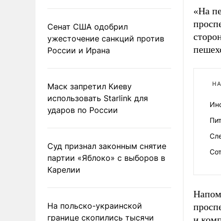
«На п
проспе
Сенат США одобрил
сторон
ужесточение санкций против
пешех
России и Ирана
НА
Маск запретил Киеву
использовать Starlink для
Ин
ударов по России
Пи
Сл
Суд признал законным снятие
Со
партии «Яблоко» с выборов в
Карелии
Напом
На польско-украинской
просп
границе скопились тысячи
и комп