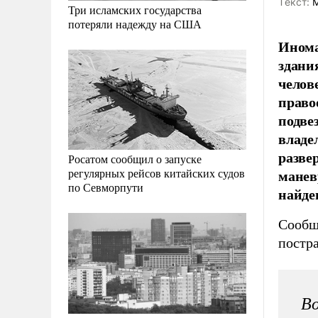
Tекст:
М
Три исламских государства
потеряли надежду на США
Инома
здани
челов
право
подве
владе
разве
Росатом сообщил о запуске
манев
регулярных рейсов китайских судов
по Севморпути
найде
Сообщ
постра
Во