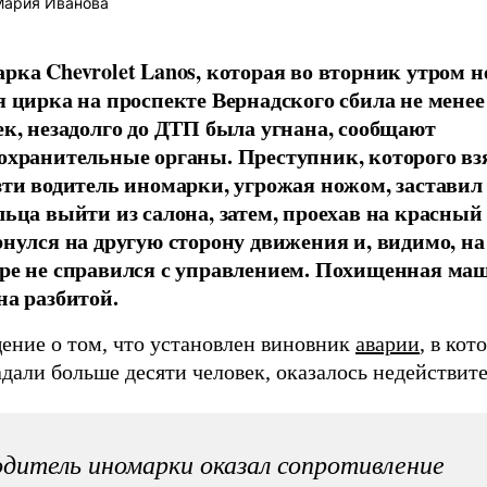
ария Иванова
рка Chevrolet Lanos, которая во вторник утром н
я цирка на проспекте Вернадского сбила не менее
ек, незадолго до ДТП была угнана, сообщают
охранительные органы. Преступник, которого вз
зти водитель иномарки, угрожая ножом, заставил
льца выйти из салона, затем, проехав на красный 
рнулся на другую сторону движения и, видимо, на
ре не справился с управлением. Похищенная ма
на разбитой.
ение о том, что установлен виновник
аварии
, в кот
дали больше десяти человек, оказалось недействит
дитель иномарки оказал сопротивление