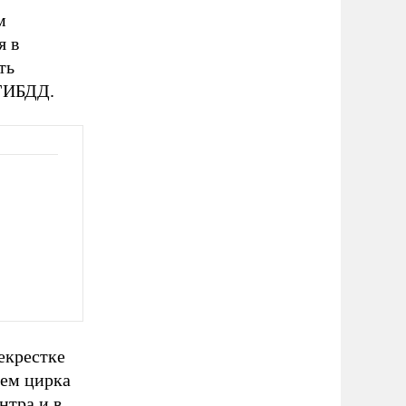
м
я в
ть
 ГИБДД.
екрестке
ием цирка
нтра и в