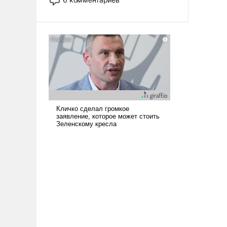
опустошила американские
арсеналы. Сложившаяся ситуация
означает многолетний период
уязвимости США, например, перед
Китаем.