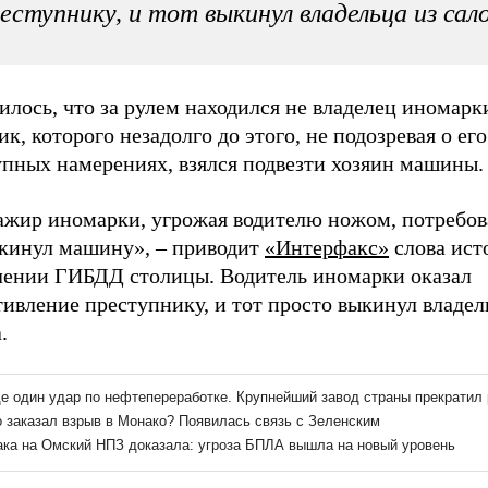
еступнику, и тот выкинул владельца из сал
лось, что за рулем находился не владелец иномарки
к, которого незадолго до этого, не подозревая о его
упных намерениях, взялся подвезти хозяин машины.
ажир иномарки, угрожая водителю ножом, потребов
окинул машину», – приводит
«Интерфакс»
слова ист
лении ГИБДД столицы. Водитель иномарки оказал
ивление преступнику, и тот просто выкинул владел
.