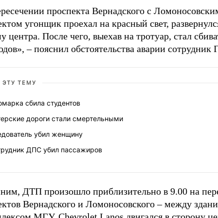
ересечении проспекта Вернадского с Ломоносовски
ктом угонщик проехал на красный свет, развернулс
у центра. После чего, выехав на тротуар, стал сбива
одов», – пояснил обстоятельства аварии сотрудник
 ЭТУ ТЕМУ
омарка сбила студентов
терские дороги стали смертельными
едователь убил женщину
трудник ДПС убил пассажиров
ним, ДТП произошло приблизительно в 9.00 на пер
ектов Вернадского и Ломоносовского – между здан
лексом МГУ. Chevrolet Lanos двигался в сторону це