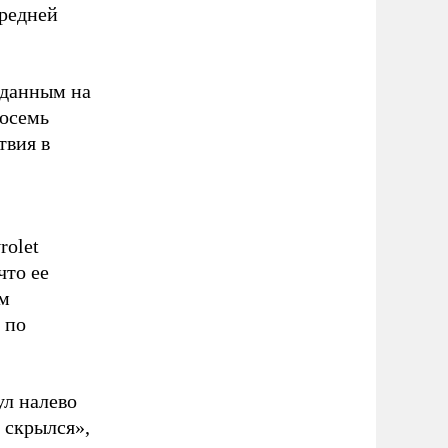
редней
 данным на
Восемь
твия в
rolet
что ее
ам
 по
ул налево
 скрылся»,