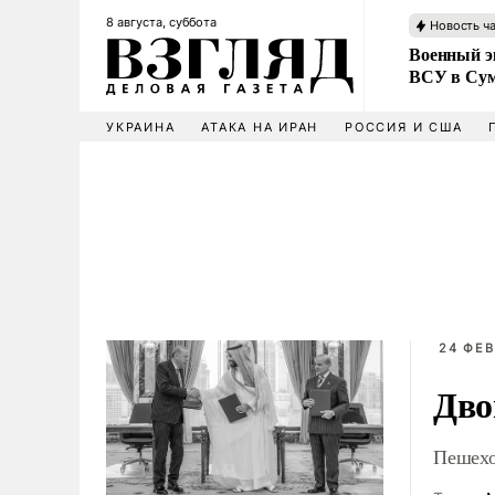
8 августа, суббота
Новость ч
Военный эк
ВСУ в Сум
УКРАИНА
АТАКА НА ИРАН
РОССИЯ И США
24 ФЕВ
Дво
Пешехо