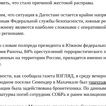
вить, что стало причиной жестокой расправы.
м, что ситуация в Дагестане остается крайне напр
нным Федеральной службы безопасности, южные р
ежнему являются наиболее сложными с оперативной
я регионами.
по словам полпреда президента в Южном федеральн
рия Рапоты, 84% преступлений террористического х
шенных на территории России, приходятся именно н
.
ности, как сообщала газета ВЗГЛЯД, в среду вечеро
родном поселке Семендер в Махачкале был
уничтож
рации была задействована бронетехника. По данны
 штурма погиб сотрудник СОБРа и ранен милиционе