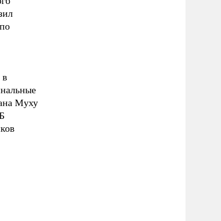
ого
зил
 по
 в
инальные
тана Муху
Б
иков