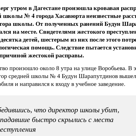
верг утром в Дагестане произошла кровавая распр
й школы № 4 города Хасавюрта неизвестные расс
тора школы. От полученных ранений Будун Шар
ался на месте. Свидетелями жестокого преступле
 десятка детей, шестерым из них после этого потр
логическая помощь. Следствие пытается установи
 причиной жестокой расправы.
во произошло около 8 утра на улице Воробьева. В 
тор средней школы № 4 Будун Шарапутдинов вышел 
биля и направился к входу в учебное заведение.
едившись, что директор школы убит,
падавшие быстро скрылись с места
еступления