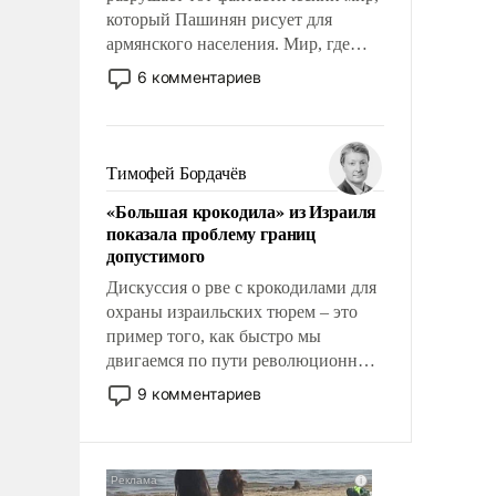
который Пашинян рисует для
армянского населения. Мир, где
этому населению все должны
6 комментариев
просто по определению, где его
политические прожекты будут
беспрекословно оплачиваться за
счет российских
Тимофей Бордачёв
налогоплательщиков и где за свои
«Большая крокодила» из Израиля
поступки не нужно отвечать.
показала проблему границ
допустимого
Дискуссия о рве с крокодилами для
охраны израильских тюрем – это
пример того, как быстро мы
двигаемся по пути революционных
изменений. То, что несколько лет
9 комментариев
назад было образом для
псевдонаучной фантастики, стало
всерьез обсуждаемой идеей.