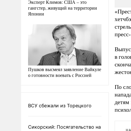
Эксперт Климов: США – это
гангстер, живущий на территории
«Прес
Японии
хетчбэ
стрель
пресс
Выпус
в гол
сконч
Пушков высмеял заявление Вайкуле
жесток
о готовности воевать с Россией
По сло
напад
детям
ВСУ сбежали из Торецкого
психол
Сикорский: Посягательство на
НА