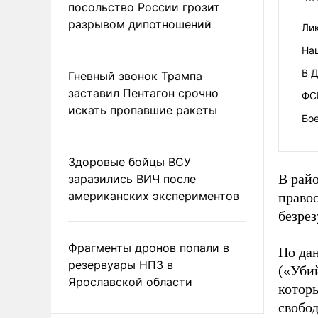
посольство России грозит
разрывом дипотношений
Ли
На
В 
Гневный звонок Трампа
заставил Пентагон срочно
ФС
искать пропавшие ракеты
Бо
Здоровые бойцы ВСУ
В рай
заразились ВИЧ после
американских экспериментов
право
безрез
Фрагменты дронов попали в
По дан
резервуары НПЗ в
(«Уби
Ярославской области
котор
свобод