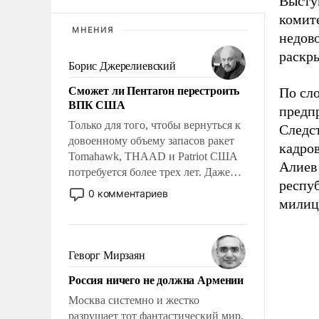
Высту
комит
МНЕНИЯ
недов
раскр
Борис Джерелиевский
Сможет ли Пентагон перестроить
По сло
ВПК США
предп
Только для того, чтобы вернуться к
Следс
довоенному объему запасов ракет
кадро
Tomahawk, THAAD и Patriot США
Алиев
потребуется более трех лет. Даже
респу
небольшая война с Ираном
0 комментариев
милиц
опустошила американские
арсеналы. Сложившаяся ситуация
означает многолетний период
уязвимости США, например, перед
Геворг Мирзаян
Китаем.
Россия ничего не должна Армении
Москва системно и жестко
разрушает тот фантастический мир,