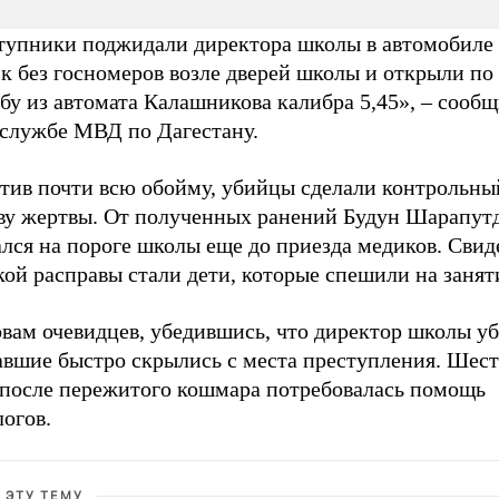
тупники поджидали директора школы в автомобиле
к без госномеров возле дверей школы и открыли по
бу из автомата Калашникова калибра 5,45», – сообщ
-службе МВД по Дагестану.
тив почти всю обойму, убийцы сделали контрольны
ову жертвы. От полученных ранений Будун Шарапут
ался на пороге школы еще до приезда медиков. Сви
ой расправы стали дети, которые спешили на занят
вам очевидцев, убедившись, что директор школы уб
авшие быстро скрылись с места преступления. Шес
 после пережитого кошмара потребовалась помощь
огов.
 ЭТУ ТЕМУ