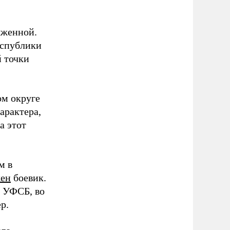
яженной.
еспублики
 точки
ом округе
арактера,
а этот
м в
ен
боевик.
м УФСБ, во
р.