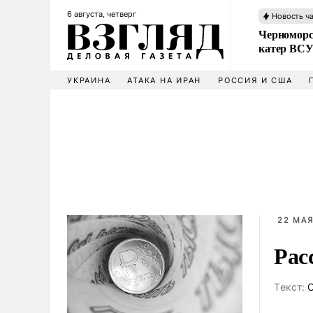
6 августа, четверг
Новость ч
Черноморс
катер ВС
УКРАИНА
АТАКА НА ИРАН
РОССИЯ И США
22 МАЯ
Рас
Tекст:
О