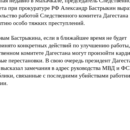
пая недавно в Махачкале, председатель Следственн
ета при прокуратуре РФ Александр Бастрыкин выра
ольство работой Следственного комитета Дагестана
ытию особо тяжких преступлений.
вам Бастрыкина, если в ближайшее время не будет
ринято конкретных действий по улучшению работы,
твенном комитете Дагестана могут произойти кард
вые перестановки. В свою очередь президент Дагес
 высказал замечания в адрес руководства МВД и ФС
блики, связанные с последними убийствами работн
ии.