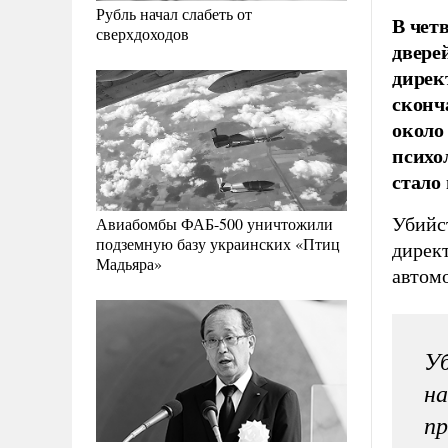
Рубль начал слабеть от
В чет
сверхдоходов
двере
дирек
сконч
около
психо
стало
Убийст
Авиабомбы ФАБ-500 уничтожили
подземную базу украинских «Птиц
дирек
Мадьяра»
автомо
Уб
на
пр