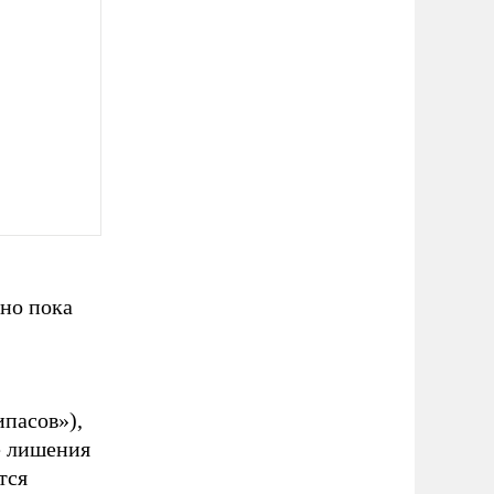
но пока
ипасов»),
е лишения
тся