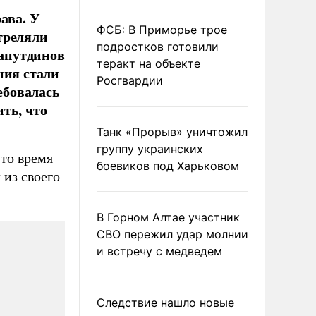
ава. У
ФСБ: В Приморье трое
треляли
подростков готовили
апутдинов
теракт на объекте
ния стали
Росгвардии
ебовалась
ть, что
Танк «Прорыв» уничтожил
группу украинских
это время
боевиков под Харьковом
из своего
В Горном Алтае участник
СВО пережил удар молнии
и встречу с медведем
Следствие нашло новые