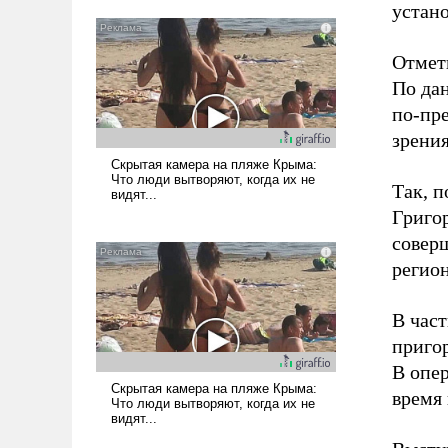
устано
Отмети
По да
по-пр
зрени
Так, 
Григо
совер
регион
В част
приго
В опе
время