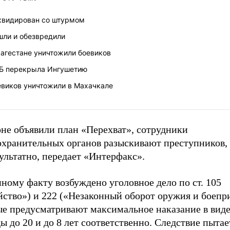
квидирован со штурмом
шли и обезвредили
Дагестане уничтожили боевиков
Б перекрыла Ингушетию
евиков уничтожили в Махачкале
оне объявили план «Перехват», сотрудники
охранительных органов разыскивают преступников, 
ультатно, передает «Интерфакс».
ному факту возбуждено уголовное дело по ст. 105
йство») и 222 («Незаконный оборот оружия и боепр
ые предусматривают максимальное наказание в вид
ы до 20 и до 8 лет соответственно. Следствие пытае