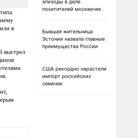
эпизоды в деле
похитителей москвичек
 типа
 нему
или в
Бывшая жительница
Эстонии назвала главные
преимущества России
й выстрел
динов
детелями
США рекордно нарастили
ия.
импорт российских
семечек
ит,
терым