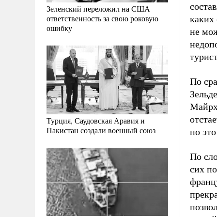
состав
Зеленский переложил на США
ответственность за свою роковую
каких
ошибку
не мож
недоп
турис
По ср
Зельде
Майрхо
отстае
Турция, Саудовская Аравия и
Пакистан создали военный союз
но это
По сл
сих по
францу
прекр
позво