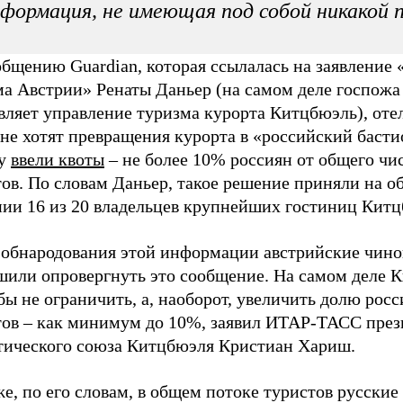
формация, не имеющая под собой никакой 
общению Guardian, которая ссылалась на заявление
ма Австрии» Ренаты Даньер (на самом деле госпожа
вляет управление туризма курорта Китцбюэль), оте
не хотят превращения курорта в «российский басти
му
ввели квоты
– не более 10% россиян от общего чи
тов. По словам Даньер, такое решение приняли на 
нии 16 из 20 владельцев крупнейших гостиниц Китц
 обнародования этой информации австрийские чин
шили опровергнуть это сообщение. На самом деле 
бы не ограничить, а, наоборот, увеличить долю рос
тов – как минимум до 10%, заявил ИТАР-ТАСС през
тического союза Китцбюэля Кристиан Хариш.
е, по его словам, в общем потоке туристов русские