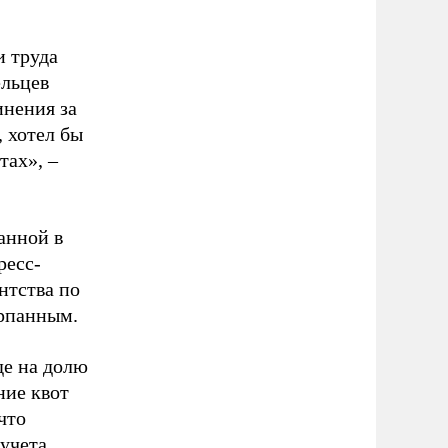
и труда
ельцев
инения за
 хотел бы
тах», –
анной в
ресс-
нтства по
ерпанным.
де на долю
ние квот
что
 учета