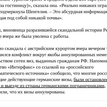
за гостиницу)», сказала она. «Реально никаких огр
 подчеркнула Шенгелия. – Это абсурдная информаци
ая под собой никакой почвы».
и, виновница разразившейся скандальной истории Р
 вчера же была уволена с работы.
о скандала с австрийским курортом вчера вечером
шился конфликт вокруг якобы аннулированных нем
ьством сотен виз, выданных гражданам РФ. Напомни
тво «Интерфакс» со ссылкой на «российского
матического источника» сообщило, что многие росс
ие действующие германские визы,
были остановле
е и выезде из страны германскими пограничниками
,
или, что их визы аннулированы.