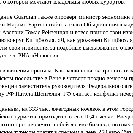
й, о котором мечтают владельцы любых курортов.
ение Guardian также опроверг министр экономики 
ии Мартин Бартенштайн, а глава Объединения влад
 Австрии Томас Рейзенцан и вовсе принес свои изв
ию вокруг Китцбюэля. «Я, как уроженец Китцбюэля,
ти свои извинения за подобные высказывания о кво
ует его РИА «Новости».
 извинения приняла. Как заявила на экстренно созв
ском посольстве в Вене в четверг поздно вечером п
ренции заместитель руководителя Федерального аге
му РФ Натэла Шенгелия, РФ считает конфликт исч
данным, на 333 тыс. ежегодных ночевок в этом горо
ских туристов приходятся всего 10,4 тысячи. Введе
лютно противоречит любой логике бизнеса, потому 
ские туристы тратят в среднем в день 250 евро (без