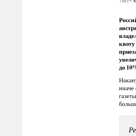
Tекст:
К
Росси
австр
владе
квоту
приез
увели
до 10
Накану
иначе
газеты
больше
Ре