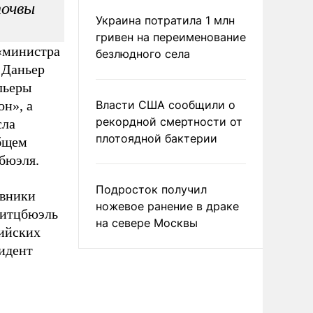
почвы
Украина потратила 1 млн
гривен на переименование
 «министра
безлюдного села
 Даньер
льеры
он», а
Власти США сообщили о
рекордной смертности от
сла
плотоядной бактерии
общем
бюэля.
Подросток получил
овники
ножевое ранение в драке
Китцбюэль
на севере Москвы
сийских
идент