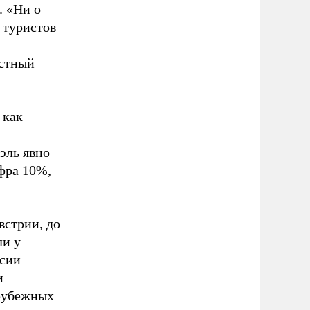
. «Ни о
 туристов
естный
 как
эль явно
ифра 10%,
встрии, до
ли у
ссии
и
арубежных