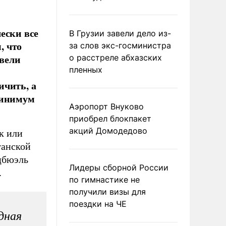
ески все
В Грузии завели дело из-
, что
за слов экс-госминистра
вели
о расстреле абхазских
пленных
ичить, а
минимум
Аэропорт Внуково
приобрел блокпакет
акций Домодедово
к или
танской
тцбюэль
Лидеры сборной России
.
по гимнастике не
получили визы для
поездки на ЧЕ
дная