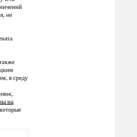
аничений
я, не
ената
 также
ецким
м, в среду
ияне,
ны на
 которые