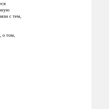
еся
ерную
язи с тем,
 о том,