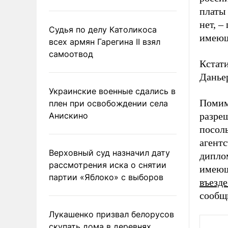
платы 
нет, –
Судья по делу Католикоса
имеющ
всех армян Гарегина II взял
самоотвод
Кстат
Даньер
Украинские военные сдались в
Помим
плен при освобождении села
Анискино
разре
посол
агентс
Верховный суд назначил дату
дипло
рассмотрения иска о снятии
имеющ
партии «Яблоко» с выборов
въезд
сообщ
Лукашенко призвал белорусов
скупать дома в деревнях