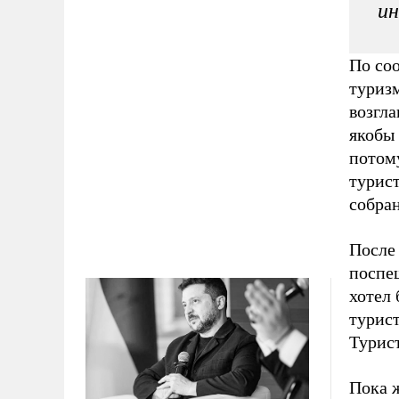
ин
По со
туриз
возгла
якобы 
пото
турис
собра
После
поспе
хотел 
турис
Турис
Пока ж