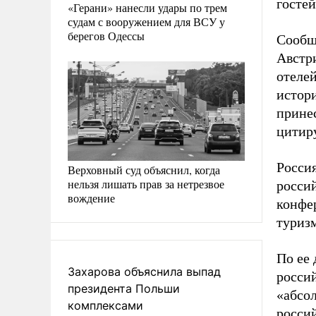
госте
«Герани» нанесли удары по трем
судам с вооружением для ВСУ у
берегов Одессы
Сообщ
Австр
отелей
истор
принес
цитир
Россия
Верховный суд объяснил, когда
нельзя лишать прав за нетрезвое
россий
вождение
конфе
туриз
По ее 
Захарова объяснила выпад
россий
президента Польши
«абсо
комплексами
россий