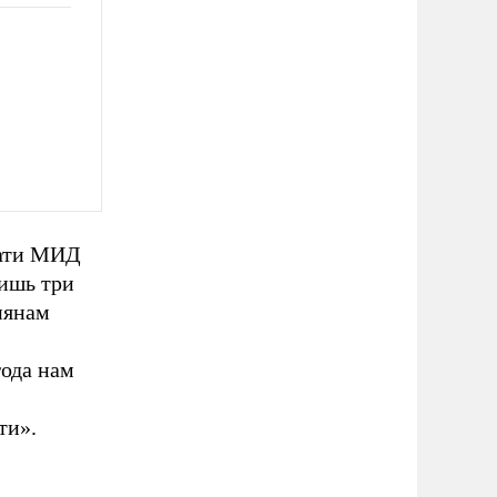
чати МИД
ишь три
иянам
года нам
ти».