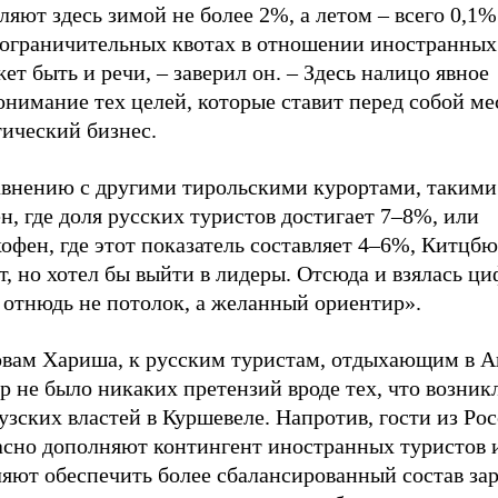
ляют здесь зимой не более 2%, а летом – всего 0,1%
 ограничительных квотах в отношении иностранных
ет быть и речи, – заверил он. – Здесь налицо явное
онимание тех целей, которые ставит перед собой м
тический бизнес.
авнению с другими тирольскими курортами, такими
н, где доля русских туристов достигает 7–8%, или
фен, где этот показатель составляет 4–6%, Китцбю
т, но хотел бы выйти в лидеры. Отсюда и взялась ц
 отнюдь не потолок, а желанный ориентир».
овам Хариша, к русским туристам, отдыхающим в А
р не было никаких претензий вроде тех, что возник
зских властей в Куршевеле. Напротив, гости из Ро
асно дополняют контингент иностранных туристов 
ляют обеспечить более сбалансированный состав з