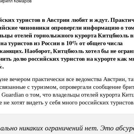
ирилл Комаров
йских туристов в Австрии любят и ждут. Практич
ийские чиновники опровергли информацию о том
льцы отелей горнолыжного курорта Китцбюэль в
 на туристов из России в 10% от общего числа
жающих. Наоборот, Китцбюэль хотел бы не огран
чить долю российских туристов на курорте как 
%.
не вечером практически все ведомства Австрии, та
 связанные с туризмом, опровергали сообщение бри
 Guardian о том, что владельцы отелей курорта Ки
 не хотят видеть у себя много российских туристов
ально никаких ограничений нет. Это абсур