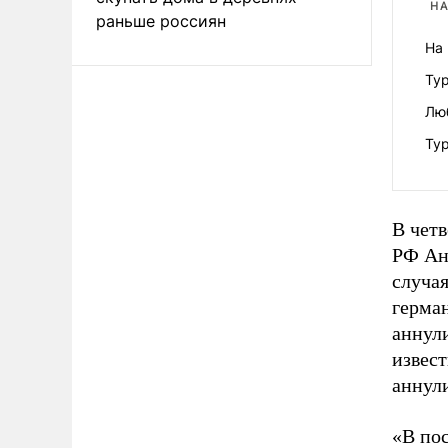
НА
раньше россиян
На 
Тур
Лю
Тур
В чет
РФ Ан
случа
герман
аннули
извест
аннули
«В пос