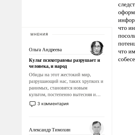
следс
оформ
информ
что и
МНЕНИЯ
посоль
потенц
Ольга Андреева
что им
собесе
Культ психотравмы разрушает и
человека, и народ
Обиды на этот жестокий мир,
разрушающий нас, таких хрупких и
ранимых, становятся новым
культом, постепенно вытесняя и
отменяя традиционное требование к
3 комментария
человеку – быть мужественным и
твердым под ударами судьбы, брать
на себя ответственность, помогать
слабым, идти вперед и
Александр Тимохин
адаптироваться.