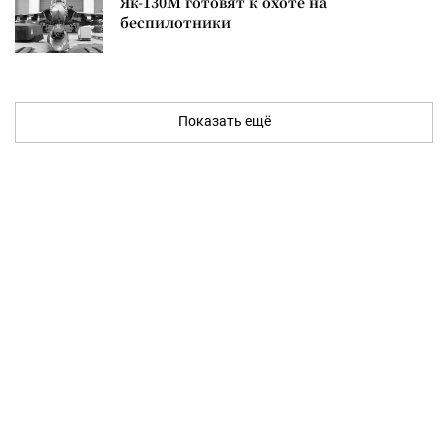
Як-130М готовят к охоте на
беспилотники
Показать ещё