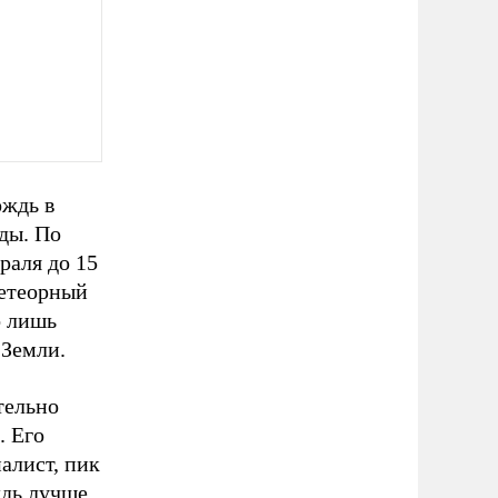
ождь в
ды. По
раля до 15
метеорный
о лишь
 Земли.
тельно
. Его
алист, пик
ждь лучше