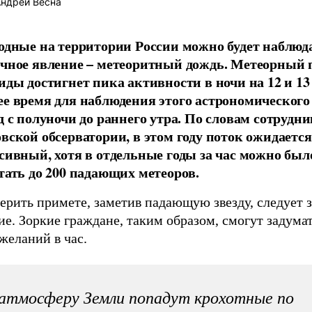
ндрей Весна
одные на территории России можно будет наблюд
чное явление – метеоритный дождь. Метеорный 
иды достигнет пика активности в ночи на 12 и 13 
е время для наблюдения этого астрономического
д с полуночи до раннего утра. По словам сотрудн
вской обсерватории, в этом году поток ожидается
сивный, хотя в отдельные годы за час можно был
тать до 200 падающих метеоров.
ерить примете, заметив падающую звезду, следует з
е. Зоркие граждане, таким образом, смогут задумат
желаний в час.
атмосферу Земли попадут крохотные по