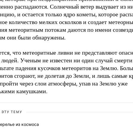
пенно распадаются. Солнечный ветер выдувает из н
нцию, и остается только ядро кометы, которое расп
ое количество мелких осколков и создает метеорны
ния метеоритным потокам даются по имени созвезди
ым они были обнаружены.
ется, что метеоритные ливни не представляют опас
 людей. Ученым не известен ни один случай смерти
льтате падения кусочков метеоритов на Землю. Бол
итов сгорают, не долетая до Земли, и лишь самые 
 пройти через слои атмосферы, упав на Землю уже
ькими камушками.
 ЭТУ ТЕМУ
ерелье из космоса