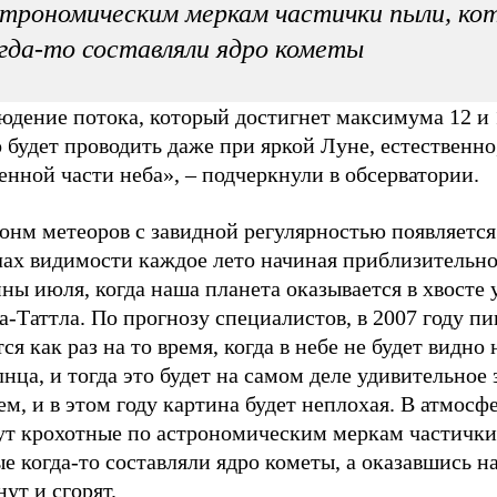
трономическим меркам частички пыли, ко
гда-то составляли ядро кометы
дение потока, который достигнет максимума 12 и 1
будет проводить даже при яркой Луне, естественно
енной части неба», – подчеркнули в обсерватории.
онм метеоров с завидной регулярностью появляется
лах видимости каждое лето начиная приблизительно
ны июля, когда наша планета оказывается в хвосте 
-Таттла. По прогнозу специалистов, в 2007 году пи
ся как раз на то время, когда в небе не будет видно
нца, и тогда это будет на самом деле удивительное
м, и в этом году картина будет неплохая. В атмосф
ут крохотные по астрономическим меркам частички
е когда-то составляли ядро кометы, а оказавшись на
ут и сгорят.