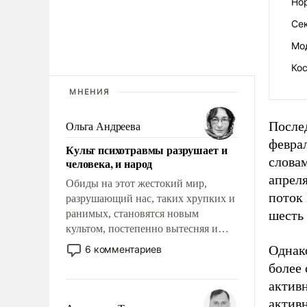
Но
Се
Мо
Ко
МНЕНИЯ
После
Ольга Андреева
феврал
Культ психотравмы разрушает и
словам
человека, и народ
апрел
Обиды на этот жестокий мир,
поток
разрушающий нас, таких хрупких и
ранимых, становятся новым
шесть 
культом, постепенно вытесняя и
отменяя традиционное требование к
Однак
6 комментариев
человеку – быть мужественным и
более 
твердым под ударами судьбы, брать
активн
на себя ответственность, помогать
активн
слабым, идти вперед и