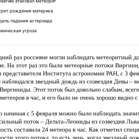
рвегию атаковал метеорит
крет рождения материка
дель падения астероида
смическая угроза
дний раз россияне могли наблюдать метеоритный д
е. На этот раз это были метеорные потоки Виргини
 представителя Института астрономии РАН, с 3 фев
я наблюдался звездный дождь из созвездия Девы – 
 Виргиниды. Этот поток был довольно слабым, всег
метеоров в час, и его было не очень хорошо видно с
о начиная с 5 февраля можно было наблюдать значи
сильный поток – Дельта-Леониды из созвездия Льва
ость составила 24 метеора в час. Как отметил специ
ости этого потока, то есть день, когда звездный до