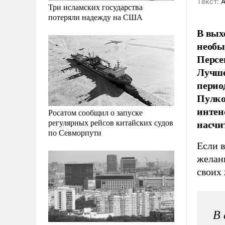
Tекст:
А
Три исламских государства
потеряли надежду на США
В вых
необы
Персе
Лучше
перио
Пулко
интен
Росатом сообщил о запуске
насчи
регулярных рейсов китайских судов
по Севморпути
Если в
желани
своих 
В 