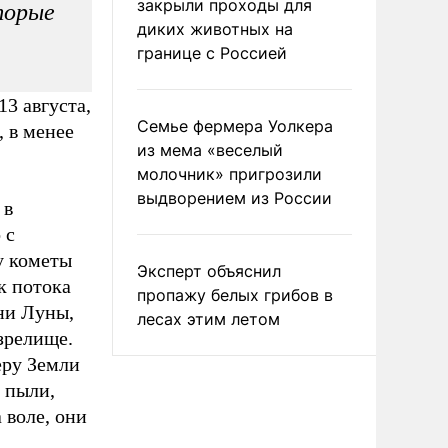
закрыли проходы для
торые
диких животных на
границе с Россией
3 августа,
Семье фермера Уолкера
, в менее
из мема «веселый
молочник» пригрозили
выдворением из России
 в
 с
у кометы
Эксперт объяснил
к потока
пропажу белых грибов в
 ни Луны,
лесах этим летом
 зрелище.
еру Земли
 пыли,
 воле, они