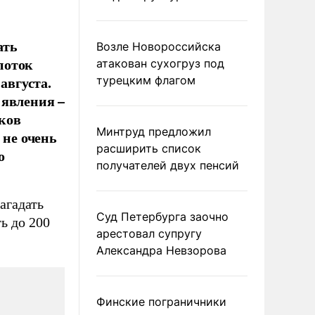
ать
Возле Новороссийска
поток
атакован сухогруз под
августа.
турецким флагом
 явления –
иков
Минтруд предложил
 не очень
расширить список
о
получателей двух пенсий
агадать
Суд Петербурга заочно
ь до 200
арестовал супругу
Александра Невзорова
Финские пограничники