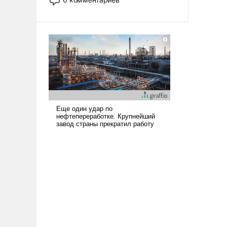
опустошила американские
арсеналы. Сложившаяся ситуация
означает многолетний период
уязвимости США, например, перед
Китаем.