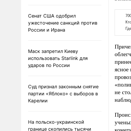
Сенат США одобрил
ужесточение санкций против
России и Ирана
Приче
Маск запретил Киеву
облег
использовать Starlink для
принес
ударов по России
ясное 
провоз
«полив
Суд признал законным снятие
не сто
партии «Яблоко» с выборов в
наблю
Карелии
Происх
На польско-украинской
учены
границе скопились тысячи
комет