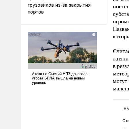
грузовиков из-за закрытия
посте
портов
субста
огромн
Назва
котор
Счита
жизни
в резу
метеор
могут
мален
НА
Ож