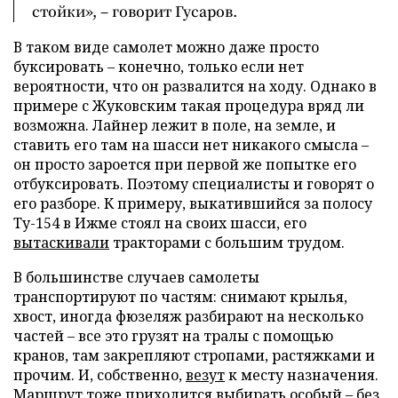
стойки», – говорит Гусаров.
В таком виде самолет можно даже просто
буксировать – конечно, только если нет
вероятности, что он развалится на ходу. Однако в
примере с Жуковским такая процедура вряд ли
возможна. Лайнер лежит в поле, на земле, и
ставить его там на шасси нет никакого смысла –
он просто зароется при первой же попытке его
отбуксировать. Поэтому специалисты и говорят о
его разборе. К примеру, выкатившийся за полосу
Ту-154 в Ижме стоял на своих шасси, его
вытаскивали
тракторами с большим трудом.
В большинстве случаев самолеты
транспортируют по частям: снимают крылья,
хвост, иногда фюзеляж разбирают на несколько
частей – все это грузят на тралы с помощью
кранов, там закрепляют стропами, растяжками и
прочим. И, собственно,
везут
к месту назначения.
Маршрут тоже приходится выбирать особый – без