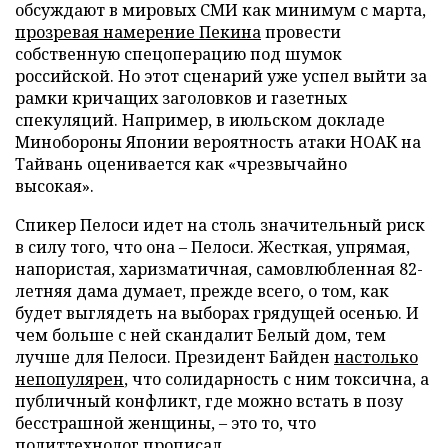
обсуждают в мировых СМИ как минимум с марта,
прозревая намерение Пекина
провести
собственную спецоперацию под шумок
российской. Но этот сценарий уже успел выйти за
рамки кричащих заголовков и газетных
спекуляций. Например, в июльском докладе
Минобороны Японии вероятность атаки НОАК на
Тайвань оценивается как «чрезвычайно
высокая».
Спикер Пелоси идет на столь значительный риск
в силу того, что она – Пелоси. Жесткая, упрямая,
напористая, харизматичная, самовлюбленная 82-
летняя дама думает, прежде всего, о том, как
будет выглядеть на выборах грядущей осенью. И
чем больше с ней скандалит Белый дом, тем
лучше для Пелоси. Президент Байден
настолько
непопулярен
, что солидарность с ним токсична, а
публичный конфликт, где можно встать в позу
бесстрашной женщины, – это то, что
политтехнолог прописал.