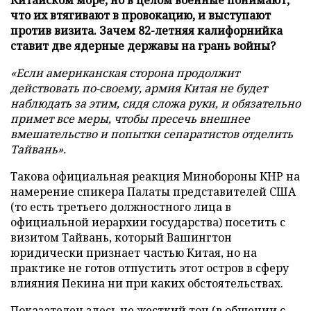
что их втягивают в провокацию, и выступают
против визита. Зачем 82-летняя калифорнийка
ставит две ядерные державы на грань войны?
«Если американская сторона продолжит
действовать по-своему, армия Китая не будет
наблюдать за этим, сидя сложа руки, и обязательно
примет все меры, чтобы пресечь внешнее
вмешательство и попытки сепаратистов отделить
Тайвань».
Такова официальная реакция Минобороны КНР на
намерение спикера Палаты представителей США
(то есть третьего должностного лица в
официальной иерархии государства) посетить с
визитом Тайвань, который Вашингтон
юридически признает частью Китая, но на
практике не готов отпустить этот остров в сферу
влияния Пекина ни при каких обстоятельствах.
Показателен здесь не жесткий тон (в общении с