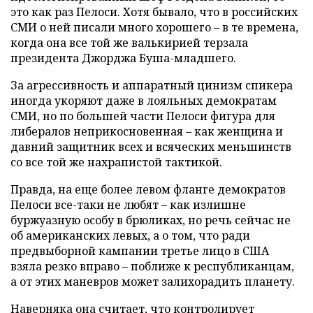
это как раз Пелоси. Хотя бывало, что в российских
СМИ о ней писали много хорошего – в те времена,
когда она все той же валькирией терзала
президента Джорджа Буша-младшего.
За агрессивность и аппаратный цинизм спикера
иногда укоряют даже в лояльных демократам
СМИ, но по большей части Пелоси фигура для
либералов неприкосновенная – как женщина и
давний защитник всех и всяческих меньшинств
со все той же нахрапистой тактикой.
Правда, на еще более левом фланге демократов
Пелоси все-таки не любят – как излишне
буржуазную особу в брюликах, но речь сейчас не
об американских левых, а о том, что ради
предвыборной кампании третье лицо в США
взяла резко вправо – поближе к республиканцам,
а от этих маневров может залихорадить планету.
Наверняка она считает, что контролирует