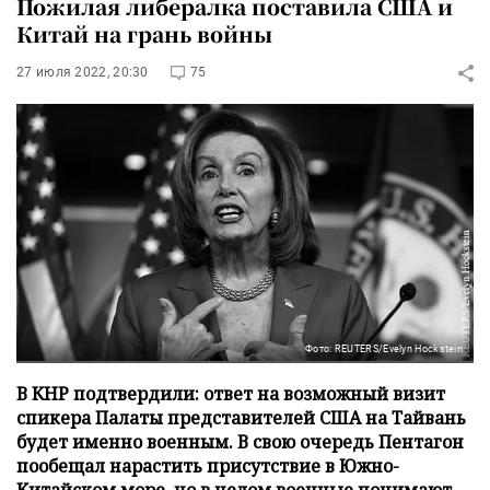
Пожилая либералка поставила США и
Китай на грань войны
27 июля 2022, 20:30
75
Фото: REUTERS/Evelyn Hockstein
В КНР подтвердили: ответ на возможный визит
спикера Палаты представителей США на Тайвань
будет именно военным. В свою очередь Пентагон
пообещал нарастить присутствие в Южно-
Китайском море, но в целом военные понимают,