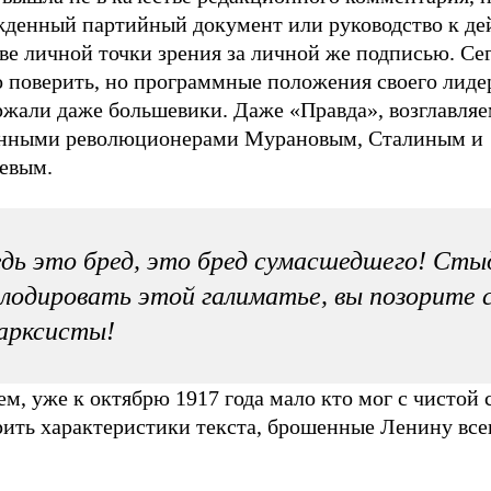
жденный партийный документ или руководство к дей
ве личной точки зрения
за личной же подписью. Сег
о поверить, но программные положения своего лиде
ржали даже большевики. Даже «Правда», возглавляе
нными революционерами Мурановым, Сталиным и
евым.
дь это бред, это бред сумасшедшего! Сты
лодировать этой галиматье, вы позорите с
арксисты!
м, уже к октябрю 1917 года мало кто мог с чистой 
рить характеристики текста, брошенные Ленину все