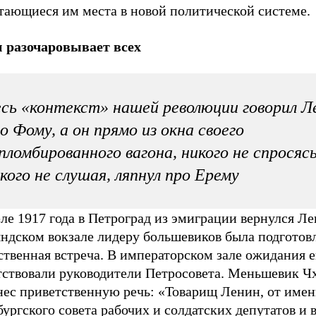
тающиеся им места в новой политической системе.
 разочаровывает всех
сь «контекст» нашей революции говорил Л
о Фому, а он прямо из окна своего
пломбированного вагона, никого не спросясь
кого не слушая, ляпнул про Ерему
ле 1917 года в Петроград из эмиграции вернулся Ле
ндском вокзале лидеру большевиков была подготов
твенная встреча. В императорском зале ожидания е
тствовали руководители Петросовета. Меньшевик Ч
нес приветственную речь: «Товарищ Ленин, от име
ургского совета рабочих и солдатских депутатов и 