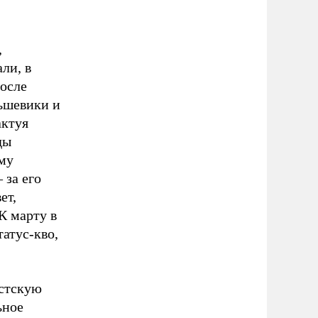
,
ли, в
осле
ьшевики и
актуя
ды
му
 за его
ет,
К марту в
атус-кво,
истскую
ьное