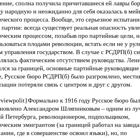
ение, сполна получила причитавшиеся ей лавры бор
ду народную и неожиданно для себя оказалась в ме
ческого процесса. Вообще, это серьезное испытани
партии: всегда существует реальная опасность увл
ическим процессом, позабыв про партийные цели, 
ьзоваться плодами революции, встать если не у руля
м управления государством. В случае с РСДРП(б) с
блялась фактическим отсутствием руководства. Лен
лся за границей, основные партийные руководящие 
е, Русское бюро РСДРП(б) было разгромлено, местн
зации потеряли связь с центром и друг с другом.
rviewpolit}Формально к 1916 году Русское бюро был
ановлено Александром Шляпниковым – одним из л
ей Петербурга, революционером, подпольщиком,
ическим эмигрантом (за границей работал на завод
ании, где в совершенстве освоил языки), но, по