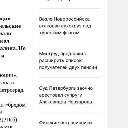
ации
Возле Новороссийска
рельские
атакован сухогруз под
ивали
турецким флагом
скол
алина. Но
Минтруд предложил
 и
расширить список
получателей двух пенсий
люции»,
вана в
Суд Петербурга заочно
Петроград.
арестовал супругу
Александра Невзорова
ли «бредом
м
ДРП(б),
Финские пограничники
е как