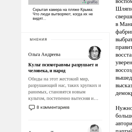
воспо
Шляпн
сверш
в Ман
фабри
выбра
МНЕНИЯ
правит
восст
Ольга Андреева
уверен
Культ психотравмы разрушает и
воссо
человека, и народ
вышед
Обиды на этот жестокий мир,
выска
разрушающий нас, таких хрупких и
ранимых, становятся новым
демок
культом, постепенно вытесняя и
отменяя традиционное требование к
8 комментариев
Нужно
человеку – быть мужественным и
больш
твердым под ударами судьбы, брать
автор
на себя ответственность, помогать
партий
слабым, идти вперед и