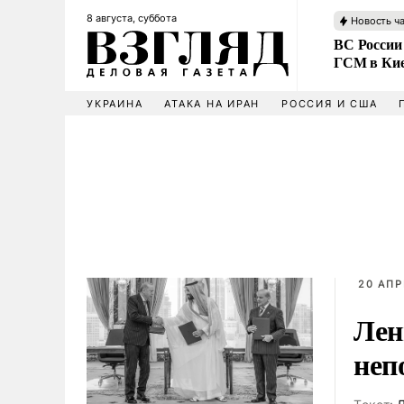
8 августа, суббота
Новость ч
ВС России
ГСМ в Ки
УКРАИНА
АТАКА НА ИРАН
РОССИЯ И США
20 АПР
Лен
неп