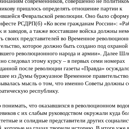
минаниям современников, совершенно не политико
икову пришлось определять отношение партии к
ившейся Февральской революции. Оно было сформ
ифесте РСДРП(б) «Ко всем гражданам России»: «Ра
к и заводов, а также восставшие войска должны не
ть своих представителей во Временное революцион
ельство, которое должно быть создано под охраной
авшего революционного народа и армии». Далее Шл
но следовал этому курсу – в первых семи номерах
зданной после революции газеты «Правда» осуждал
шее из Думы буржуазное Временное правительство
зывалась мысль о том, что именно Советы должны с
ратическую республику.
 понимать, что оказавшихся в революционном водо
евиков с их слабым руководством окружали куда бо
итетные и солидные представители других социали
, которые на глазах творили историю. В итоге уже 