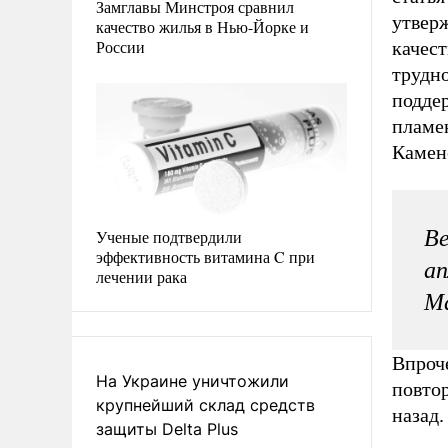
Замглавы Минстроя сравнил
утвер
качество жилья в Нью-Йорке и
России
качест
трудн
подде
пламе
Камен
Ве
Ученые подтвердили
эффективность витамина C при
ап
лечении рака
М
Впроче
На Украине уничтожили
повто
крупнейший склад средств
назад.
защиты Delta Plus