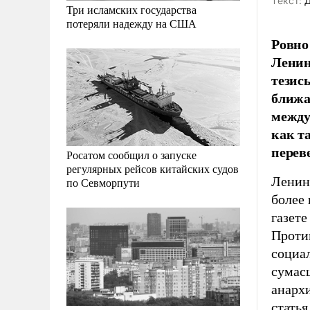
Tекст:
Д
Три исламских государства
потеряли надежду на США
Ровно
Ленин
тезис
ближа
между
как т
перев
Росатом сообщил о запуске
регулярных рейсов китайских судов
Ленинс
по Севморпути
более 
газет
Проти
социа
сумас
анархи
статья