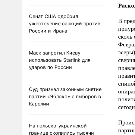
Раско
Сенат США одобрил
В пре
ужесточение санкций против
приуро
России и Ирана
сколь
Февра
эсеры
Маск запретил Киеву
сверш
использовать Starlink для
ударов по России
правл
правит
спиной
Суд признал законным снятие
опира
партии «Яблоко» с выборов в
полит
Карелии
сегод
Проис
На польско-украинской
парти
границе скопились тысячи