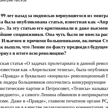
митрий Лысков
 99 лет назад за подписью вернувшегося из эмигр
а была опубликована статья, известная как «Ап
ы». За эту статью его критиковали и даже высме
йшие сподвижники. Она чуть было не внесла ра
 Ильичом и прочими большевиками, включая Ст
ак вышло, что Ленин по факту предвидел будущее
ернул в итоге всю революцию?
кая статья «О задачах пролетариата в данной рево
известная как «Апрельские тезисы», была опублико
е «Правда» и буквально «взорвала» революционный 
в лидера большевиков ополчились конкурирующие
листические партии и Петросовет, «Тезисы» называ
шедшего», а самого Ленина обвиняли в неприкрыто
зме. Даже в «Правде», главном печатном органе РС
 вышла не в качестве редакционного комментария, н