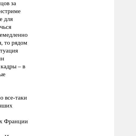
цов за
йнстриме
е для
ечься
немедленно
, то рядом
итуация
ин
кадры – в
ые
о все-таки
учших
ах Франции