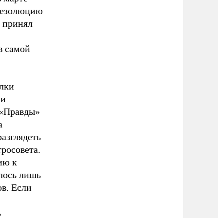
 резолюцию
и принял
в самой
лки
 и
 «Правды»
а
разглядеть
росовета.
ию к
лось лишь
в. Если
ь