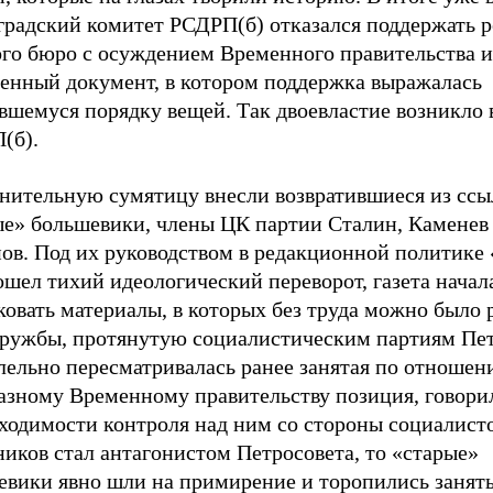
градский комитет РСДРП(б) отказался поддержать
ого бюро с осуждением Временного правительства 
венный документ, в котором поддержка выражалась
вшемуся порядку вещей. Так двоевластие возникло 
(б).
нительную сумятицу внесли возвратившиеся из ссы
ые» большевики, члены ЦК партии Сталин, Каменев
ов. Под их руководством в редакционной политике
шел тихий идеологический переворот, газета начал
овать материалы, в которых без труда можно было 
дружбы, протянутую социалистическим партиям Пет
лельно пересматривалась ранее занятая по отношен
азному Временному правительству позиция, говори
ходимости контроля над ним со стороны социалисто
иков стал антагонистом Петросовета, то «старые»
евики явно шли на примирение и торопились занят