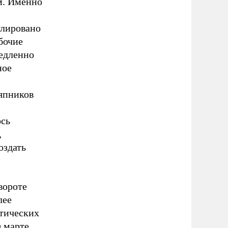
м. Именно
улировано
бочие
медленно
ное
япников
ось
,
оздать
вороте
лее
стических
в марте