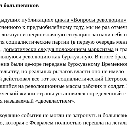
л большевиков
дыдущих публикациях
цикла «Вопросы революции»
ченного к предъюбилейному году, мы не раз отмеча
 сложную и неоднозначную ситуацию загнали себя п
ля социалистические партии (в первую очередь мен
),
догматически следуя положениям марксизма
и тр
ившуюся революцию как буржуазную. В итоге браз
ения были де-юре переданы буржуазному Временно
ельству, но реальных рычагов власти оно не имело –
 действовал все тот же социалистический Петросов
вшийся на революционные массы рабочих и солдат. 
ической жизни страны установился определенный ст
ня называемый «двоевластием».
ходящие события не могли не затронуть и большев
ю, которая с Февралем полностью перешла на легал