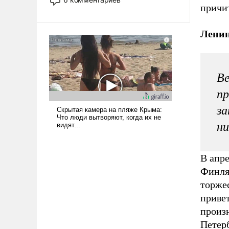
причи
опустошила американские
арсеналы. Сложившаяся ситуация
означает многолетний период
Ленин
уязвимости США, например, перед
Китаем.
Ве
пр
за
ни
В апре
Финля
торжес
приве
произ
Петерб