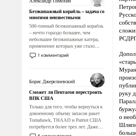
Александр Тимохин
адаптироваться.
Петро
Безэкипажный корабль – задача со
Русск
многими неизвестными
собст
500-тонный безэкипажный корабль
сложи
– нечто гораздо большее, чем
РСДРП
небольшие безэкипажные катера,
применение которых уже стало
обыденностью. Задача по созданию
Допол
1 комментарий
такого корабля очень сложна и
«стар
амбициозна. Однако и ее
Муран
реализация радикально поднимет
произо
наши боевые возможности.
Борис Джерелиевский
публик
Сможет ли Пентагон перестроить
руку 
ВПК США
Парал
Только для того, чтобы вернуться к
буржу
довоенному объему запасов ракет
о необ
Tomahawk, THAAD и Patriot США
Шляпн
потребуется более трех лет. Даже
больш
небольшая война с Ираном
6 комментариев