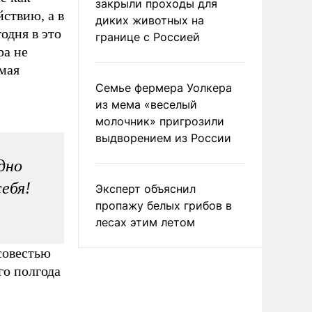
закрыли проходы для
ствию, а в
диких животных на
одня в это
границе с Россией
ра не
мая
Семье фермера Уолкера
из мема «веселый
молочник» пригрозили
выдворением из России
дно
ебя!
Эксперт объяснил
пропажу белых грибов в
лесах этим летом
совестью
го полгода