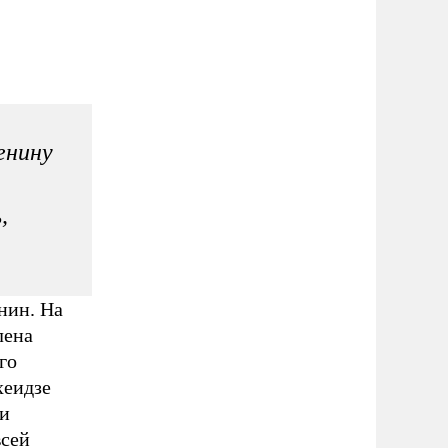
енину
,
нин. На
лена
го
хеидзе
ни
всей