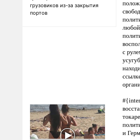
полож
грузовиков из-за закрытия
свобо
портов
полити
любой 
полит
воспол
с руле
усугу
находи
ссылк
органи
#{inte
восст
токар
полит
и Герм