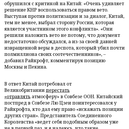
обрушился с критикой на Китай: «Очень удивляет
решение КНР воспользоваться правом вето.
Выступая против политизации и за диалог, Китай,
тем не менее, выбрал сторону России, которая
является участником этого конфликта». «Они
решили наложить вето не потому, что документ
недостаточно обсуждался, а из-за своей давней
извращенной веры в деспота, который убил почти
полмиллиона своих соотечественников», –
добавил Райкрофт, комментируя позицию
Москвы и Пекина.
В ответ Китай потребовал от
Великобритании
перестать
«отравлять
атмосферу» в Совбезе ООН. Китайский
постпред в Совбезе Лю Цзеи поинтересовался у
Райкрофта, кто дал ему право «искажать позиции
других стран». Представитель Соединенного
Королевства «ведет себя подобным образом уже
не в первый раз, и я надеюсь, что такие