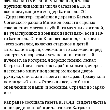
батальона 118 Василием Мелешко, а также
другими лицами из числа батальона 118 и
военнослужащими зондер-батальона СС
«Дирлевангер» прибыли в деревню Хатынь
Логойского района Минской области с целью
совершения массовых убийств местных жителей,
не участвующих в военных действиях». Боец 118-
го батальона Остап Кнап вспоминал, что когда
«всех жителей, включая стариков и детей,
затолкали в сарай, обложили его соломой, перед
запертыми воротами установили станковый
пулемет, за которым, я хорошо помню, лежал
Катрюк». После того как сарай подожгли, «через
несколько минут под напором людей дверь
рухнула, они стали выбегать из сарая. Прозвучала
команда: «Огонь!» Стреляли все, кто был в
оцеплении: и наши, и эсэсовцы. Стрелял по сараю
и я».
Как ранее
сообщала
газета ВЗГЛЯД, свидетельства
непосредственной причастности Катрюка