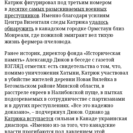
Катрюк фигурировал под третьим номером
в
десятке самых разыскиваемых военных
преступников
. Именно благодаря усилиям
Центра Визенталя следы Катрюка
удалось
обнаружить
в канадском городке Ормстаун близ
Монреаля, где пожилой эмигрант вел тихую
жизнь фермера-пчеловода.
Ранее историк, директор фонда «Историческая
память» Александр Дюков в беседе с газетой
ВЗГЛЯД отметил: есть свидетельства о том, что,
помимо уничтожения Хатыни, Катрюк участвовал
в убийстве жителей деревни Новая Вилейка в
Бегомльском районе Минской области, в
расстреле евреев в Налибокской пуще, в пытках
подозреваемых в сотрудничестве с партизанами
и в других преступлениях. «Все это надежно
доказано», – подчеркнул Дюков. Однако
за
Катрюка вступается
сильная в Канаде украинская
диаспора. «Именно из-за того, что канадские
власти прогибаются под давлением этой