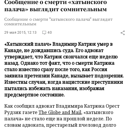
Сообщение о смерти «хатынского
палача» выглядит сомнительным
Сообщение о смерти "хатынского палача" выглядит
сомнительным
29 мая 2015, 12:13
40
«Хатынский палач» Владимир Катрюк умер в
Канаде, не дождавшись суда. Его адвокат
утверждает, что Катрюк скончался еще неделю
назад. Однако тот факт, что о смерти Катрюка
стало известно сразу после того, как Россия
заявила претензии Канаде, вызывает подозрения.
Известны случаи, когда нацистские преступники
пытались избежать наказания, изображая
предсмертное состояние.
Как сообщил адвокат Владимира Катрюка Орест
Рудзик газете
The Globe and Mail
, «хатынского
палача» не стало еще на прошлой неделе. По
словам адвоката, престарелый пчеловод долго