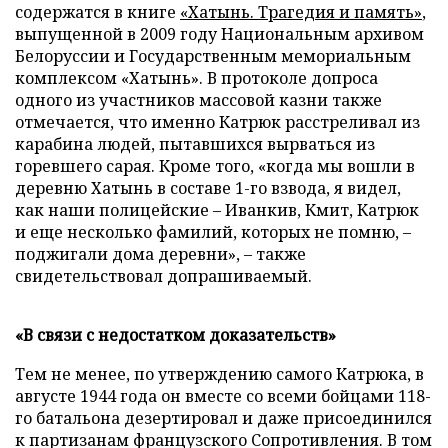
содержатся в книге
«Хатынь. Трагедия и память»
,
выпущенной в 2009 году Национальным архивом
Белоруссии и Государственным мемориальным
комплексом «Хатынь». В протоколе допроса
одного из участников массовой казни также
отмечается, что именно Катрюк расстреливал из
карабина людей, пытавшихся вырваться из
горевшего сарая. Кроме того, «когда мы вошли в
деревню Хатынь в составе 1-го взвода, я видел,
как наши полицейские – Иванкив, Кмит, Катрюк
и еще несколько фамилий, которых не помню, –
поджигали дома деревни», – также
свидетельствовал допрашиваемый.
«В связи с недостатком доказательств»
Тем не менее, по утверждению самого Катрюка, в
августе 1944 года он вместе со всеми бойцами 118-
го батальона дезертировал и даже присоединился
к партизанам французского Сопротивления. В том