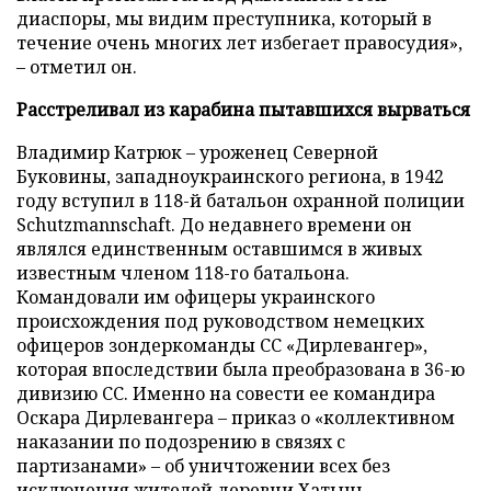
диаспоры, мы видим преступника, который в
течение очень многих лет избегает правосудия»,
– отметил он.
Расстреливал из карабина пытавшихся вырваться
Владимир Катрюк – уроженец Северной
Буковины, западноукраинского региона, в 1942
году вступил в 118-й батальон охранной полиции
Schutzmannschaft. До недавнего времени он
являлся единственным оставшимся в живых
известным членом 118-го батальона.
Командовали им офицеры украинского
происхождения под руководством немецких
офицеров зондеркоманды СС «Дирлевангер»,
которая впоследствии была преобразована в 36-ю
дивизию СС. Именно на совести ее командира
Оскара Дирлевангера – приказ о «коллективном
наказании по подозрению в связях с
партизанами» – об уничтожении всех без
исключения жителей деревни Хатынь.