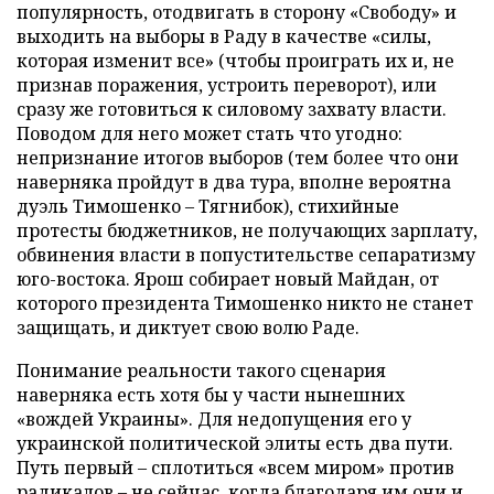
популярность, отодвигать в сторону «Свободу» и
выходить на выборы в Раду в качестве «силы,
которая изменит все» (чтобы проиграть их и, не
признав поражения, устроить переворот), или
сразу же готовиться к силовому захвату власти.
Поводом для него может стать что угодно:
непризнание итогов выборов (тем более что они
наверняка пройдут в два тура, вполне вероятна
дуэль Тимошенко – Тягнибок), стихийные
протесты бюджетников, не получающих зарплату,
обвинения власти в попустительстве сепаратизму
юго-востока. Ярош собирает новый Майдан, от
которого президента Тимошенко никто не станет
защищать, и диктует свою волю Раде.
Понимание реальности такого сценария
наверняка есть хотя бы у части нынешних
«вождей Украины». Для недопущения его у
украинской политической элиты есть два пути.
Путь первый – сплотиться «всем миром» против
радикалов – не сейчас, когда благодаря им они и