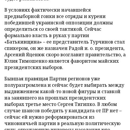
В условиях фактически начавшейся
предвыборной гонки все отряды и курени
победившей украинской оппозиции должны
определиться со своей тактикой. Сейчас
формально власть в руках у партии
«Батькивщина» – ее представитель Турчинов стал
спикером, он же назначен Радой и. о. президента,
Арсений Яценюк скоро возглавит правительство, а
Юлия Тимошенко является фаворитом майских
президентских выборов.
Бывшая правящая Партия регионов уже
полуразгромлена и сейчас будет выбирать между
выдвижением какой-то новой фигуры и ставкой
на занявшего на прошлых президентских
выборах третье место Сергея Тигипко. В любом
случае шансов победить у кандидата от ПР нет –
сейчас ей нужно реформироваться из
чиновничьей партии в реальную политическую
силу, отражающую интересы населения юго-