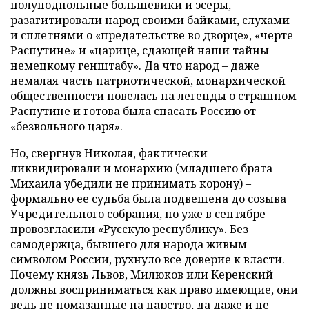
полуподпольные большевики и эсеры,
разагитировали народ своими байками, слухами
и сплетнями о «предательстве во дворце», «черте
Распутине» и «царице, сдающей наши тайны
немецкому генштабу». Да что народ – даже
немалая часть патриотической, монархической
общественности повелась на легенды о страшном
Распутине и готова была спасать Россию от
«безвольного царя».
Но, свергнув Николая, фактически
ликвидировали и монархию (младшего брата
Михаила убедили не принимать корону) –
формально ее судьба была подвешена до созыва
Учредительного собрания, но уже в сентябре
провозгласили «Русскую республику». Без
самодержца, бывшего для народа живым
символом России, рухнуло все доверие к власти.
Почему князь Львов, Милюков или Керенский
должны восприниматься как право имеющие, они
ведь не помазанные на царство, да даже и не