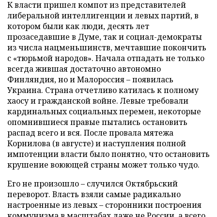
К власти пришел компот из представителей
либеральной интеллигенции и левых партий, в
котором были как люди, десять лет
прозаседавшие в Думе, так и социал-демократы
из числа нацменьшинств, мечтавшие покончить
с «тюрьмой народов». Начала отпадать не только
всегда жившая достаточно автономно
Финляндия, но и Малороссия – появилась
Украина. Страна отчетливо катилась к полному
хаосу и гражданской войне. Левые требовали
кардинальных социальных перемен, некоторые
опомнившиеся правые пытались остановить
распад всего и вся. После провала мятежа
Корнилова (в августе) и наступления полной
импотенции власти было понятно, что остановить
крушение воюющей страны может только чудо.
Его не произошло – случился Октябрьский
переворот. Власть взяли самые радикально
настроенные из левых – сторонники построения
коммунизма в масштабах даже не России, а всего