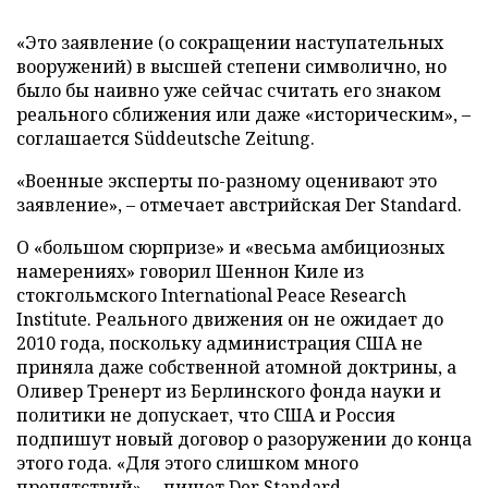
«Это заявление (о сокращении наступательных
вооружений) в высшей степени символично, но
было бы наивно уже сейчас считать его знаком
реального сближения или даже «историческим», –
соглашается Süddeutsche Zeitung.
«Военные эксперты по-разному оценивают это
заявление», – отмечает австрийская Der Standard.
О «большом сюрпризе» и «весьма амбициозных
намерениях» говорил Шеннон Киле из
стокгольмского International Peace Research
Institute. Реального движения он не ожидает до
2010 года, поскольку администрация США не
приняла даже собственной атомной доктрины, а
Оливер Тренерт из Берлинского фонда науки и
политики не допускает, что США и Россия
подпишут новый договор о разоружении до конца
этого года. «Для этого слишком много
препятствий», – пишет Der Standard.