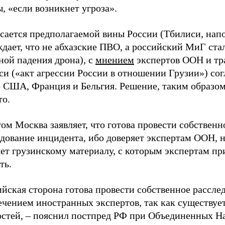
, «если возникнет угроза».
асается предполагаемой вины России (Тбилиси, нап
дает, что не абхазские ПВО, а российский МиГ ста
ной падения дрона), с
мнением
экспертов ООН и тр
си («акт агрессии России в отношении Грузии») со
о США, Франция и Бельгия. Решение, таким образом
то.
ом Москва заявляет, что готова провести собственн
дование инцидента, ибо доверяет экспертам ООН, н
яет грузинскому материалу, с которым экспертам п
ть.
йская сторона готова провести собственное рассле
чением иностранных экспертов, так как существует
остей, – пояснил постпред РФ при Объединенных Н