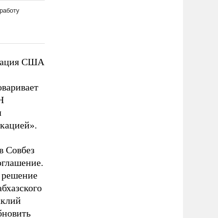
егация США
оваривает
Н
л
окацией».
в Совбез
оглашение.
а решение
абхазского
аклий
бновить