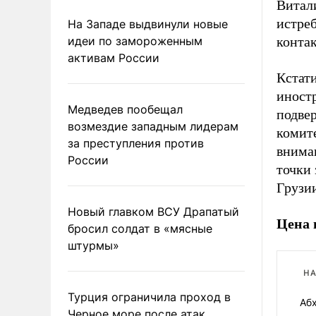
Витал
истре
На Западе выдвинули новые
идеи по замороженным
конта
активам России
Кстати
иност
Медведев пообещал
подвер
возмездие западным лидерам
комит
за преступления против
внима
России
точки 
Грузи
Новый главком ВСУ Драпатый
Цена 
бросил солдат в «мясные
штурмы»
НА
Турция ограничила проход в
Абх
Черное море после атак