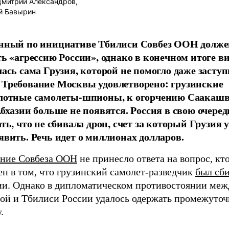
митрий Александров,
й Бавырин
нный по инициативе Тбилиси Совбез ООН долже
ть «агрессию России», однако в конечном итоге в
лась сама Грузия, которой не помогло даже засту
Требование Москвы удовлетворено: грузинские
лотные самолеты-шпионы, к огорчению Саакашв
Абхазии больше не появятся. Россия в свою очеред
ть, что не сбивала дрон, счет за который Грузия 
явить. Речь идет о миллионах долларов.
ание Совбеза ООН
не принесло ответа на вопрос, кт
н в том, что грузинский самолет-разведчик
был сб
ии. Однако в дипломатическом противостоянии меж
ой и Тбилиси России удалось одержать промежуто
.