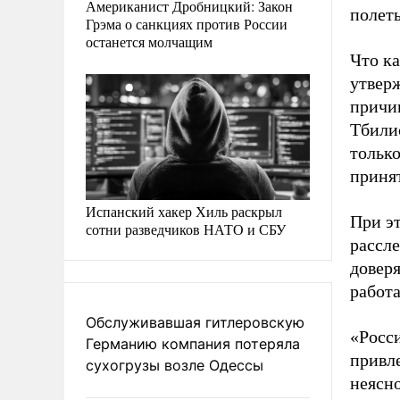
Американист Дробницкий: Закон
полеты
Грэма о санкциях против России
останется молчащим
Что к
утверж
причи
Тбили
тольк
приня
Испанский хакер Хиль раскрыл
При эт
сотни разведчиков НАТО и СБУ
рассле
довер
работа
Обслуживавшая гитлеровскую
«Росси
Германию компания потеряла
привле
сухогрузы возле Одессы
неясн