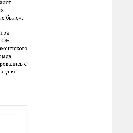
илот
их
не было».
стра
«ООН
аментского
щала
ровались
с
но для