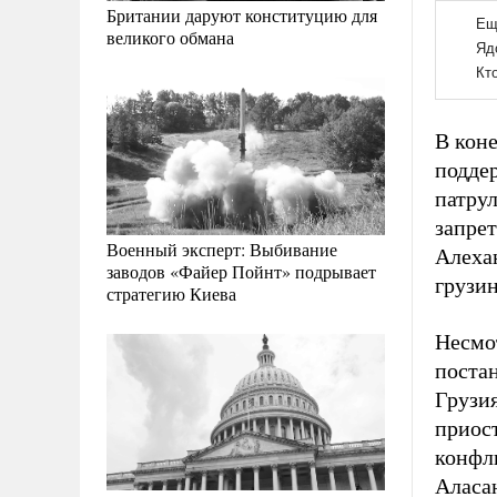
Британии даруют конституцию для
великого обмана
В коне
подде
патрул
запре
Военный эксперт: Выбивание
Алехан
заводов «Файер Пойнт» подрывает
грузи
стратегию Киева
Несмо
поста
Грузи
приос
конфл
Аласан