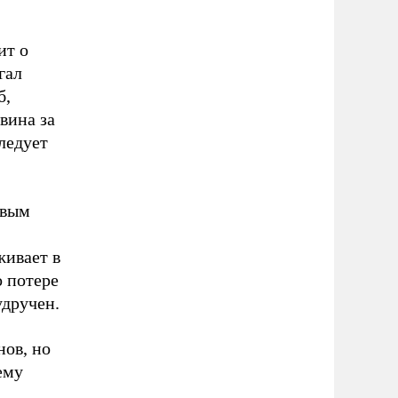
ит о
гал
б,
вина за
ледует
рвым
живает в
о потере
удручен.
ов, но
ему