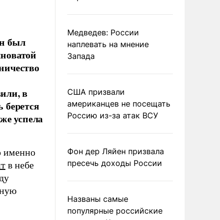
Медведев: России
н был
наплевать на мнение
иноватой
Запада
пничество
или, в
США призвали
ь берется
американцев не посещать
Россию из-за атак ВСУ
уже успела
Фон дер Ляйен призвала
о именно
пресечь доходы России
ит
в небе
ду
чную
Названы самые
популярные российские