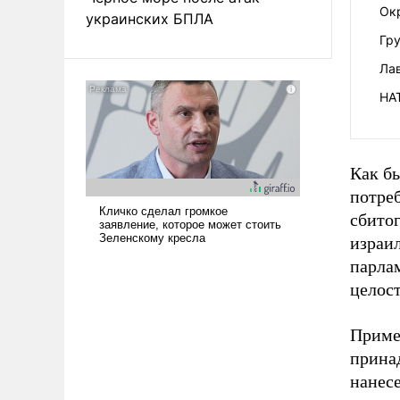
Ок
украинских БПЛА
Гру
Ла
НА
Как бы
потреб
сбитог
израи
парла
целос
Приме
прина
нанес