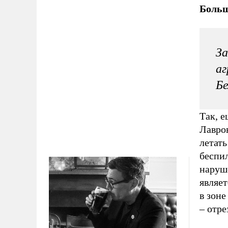
Больш
За
аг
Бе
Так, 
Лавро
летать
беспи
наруш
являет
в зоне
– отре