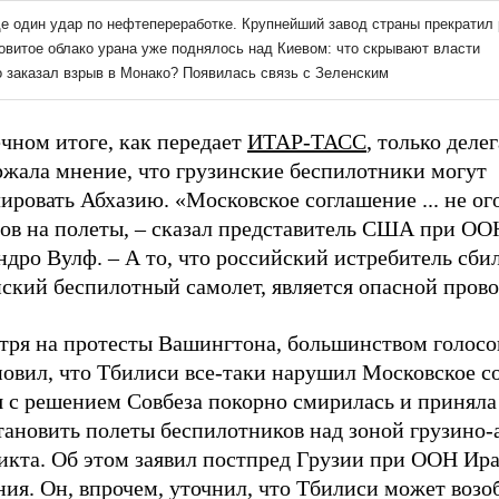
чном итоге, как передает
ИТАР-ТАСС
, только дел
ржала мнение, что грузинские беспилотники могут
ировать Абхазию. «Московское соглашение ... не ог
тов на полеты, – сказал представитель США при ОО
дро Вулф. – А то, что российский истребитель сби
нский беспилотный самолет, является опасной пров
тря на протесты Вашингтона, большинством голосо
новил, что Тбилиси все-таки нарушил Московское с
я с решением Совбеза покорно смирилась и принял
тановить полеты беспилотников над зоной грузино-
икта. Об этом заявил постпред Грузии при ООН Ир
ия. Он, впрочем, уточнил, что Тбилиси может возо