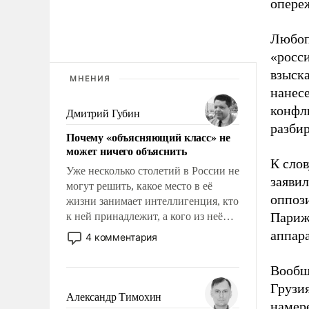
опере
Любоп
«росс
взыска
МНЕНИЯ
нанесе
конфли
Дмитрий Губин
разбир
Почему «объясняющий класс» не
может ничего объяснить
К слов
Уже несколько столетий в России не
заяви
могут решить, какое место в её
оппоз
жизни занимает интеллигенция, кто
Париже
к ней принадлежит, а кого из неё
исключили с правом
аппар
4 комментария
восстановления и без оного. И чем
она отличается от просто
Вообщ
образованных людей. Иногда
Грузи
казалось, что эти вопросы решены
Александр Тимохин
намере
раз и навсегда, но – нет, не решены.