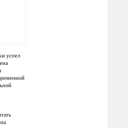
ки успел
ена
а
 временной
льной
итать
 на