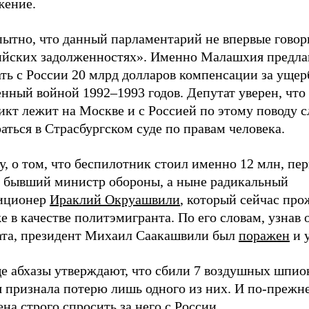
жение.
ытно, что данный парламентарий не впервые говор
ийских задолженностях». Именно Малашхия предла
ть с России 20 млрд долларов компенсации за ущер
нный войной 1992–1993 годов. Депутат уверен, что 
кт лежит на Москве и с Россией по этому поводу с
аться в Страсбургском суде по правам человека.
у, о том, что беспилотник стоил именно 12 млн, пе
л бывший министр обороны, а ныне радикальный
иционер
Ираклий Окруашвили
, который сейчас про
 в качестве политэмигранта. По его словам, узнав 
ата, президент Михаил Саакашвили был
поражен
и 
е абхазы утверждают, что сбили 7 воздушных шпион
я признала потерю лишь одного из них. И по-прежн
на строго спросить за него с России.