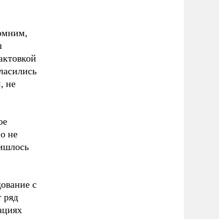
омним,
л
актовкой
гласились
, не
ое
о не
ришлось
дование с
 ряд
ациях