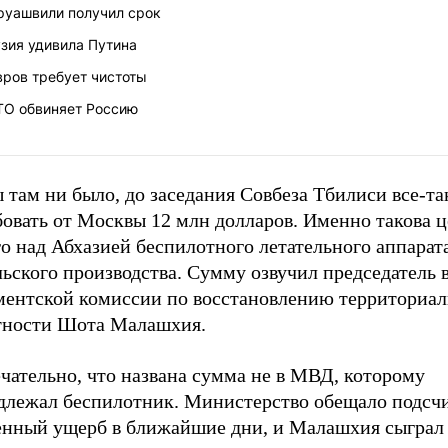
руашвили получил срок
зия удивила Путина
вров требует чистоты
ТО обвиняет Россию
 там ни было, до заседания Совбеза Тбилиси все-та
овать от Москвы 12 млн долларов. Именно такова ц
о над Абхазией беспилотного летательного аппарат
льского производства. Сумму озвучил председатель
ментской комиссии по восстановлению территориа
тности Шота Малашхия.
чательно, что названа сумма не в МВД, которому
длежал беспилотник. Министерство обещало подсч
енный ущерб в ближайшие дни, и Малашхия сыграл