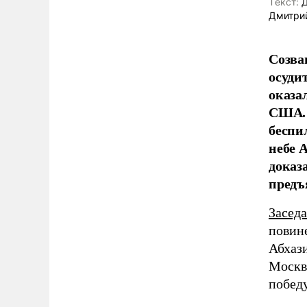
Tекст:
Д
Дмитри
Созва
осуди
оказа
США. 
беспи
небе 
доказа
предъ
Засед
повине
Абхаз
Москв
победу