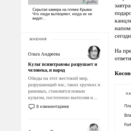
завтра
подаро
канцле
напомн
сегодн
МНЕНИЯ
На пр
Ольга Андреева
ответ
Культ психотравмы разрушает и
человека, и народ
Косов
Обиды на этот жестокий мир,
разрушающий нас, таких хрупких и
ранимых, становятся новым
НА
культом, постепенно вытесняя и
отменяя традиционное требование к
Пл
8 комментариев
человеку – быть мужественным и
Вла
твердым под ударами судьбы, брать
на себя ответственность, помогать
Fo
слабым, идти вперед и