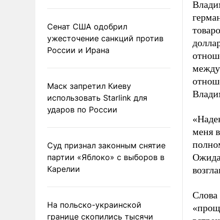
Влади
герман
Сенат США одобрил
товаро
ужесточение санкций против
доллар
России и Ирана
отноше
между
отноше
Маск запретил Киеву
Влади
использовать Starlink для
ударов по России
«Надею
меня в
полном
Суд признал законным снятие
Ожида
партии «Яблоко» с выборов в
Карелии
возгла
Слова 
На польско-украинской
«прощ
границе скопились тысячи