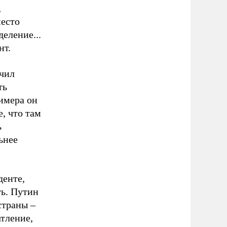
,
место
еление...
нт.
учил
ть
имера он
, что там
ь
ьнее
денте,
ть. Путин
страны –
атление,