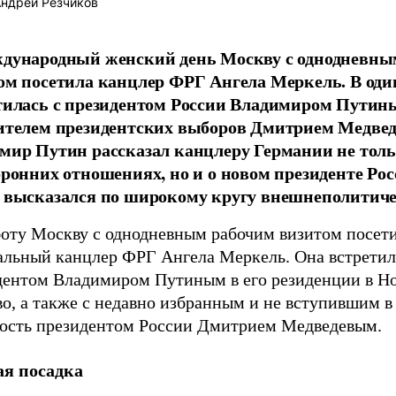
ндрей Резчиков
дународный женский день Москву с однодневны
ом посетила канцлер ФРГ Ангела Меркель. В оди
тилась с президентом России Владимиром Путин
ителем президентских выборов Дмитрием Медве
мир Путин рассказал канцлеру Германии не толь
оронних отношениях, но и о новом президенте Рос
 высказался по широкому кругу внешнеполитиче
боту Москву с однодневным рабочим визитом посет
альный канцлер ФРГ Ангела Меркель. Она встретил
дентом Владимиром Путиным в его резиденции в Но
о, а также с недавно избранным и не вступившим в
ость президентом России Дмитрием Медведевым.
я посадка