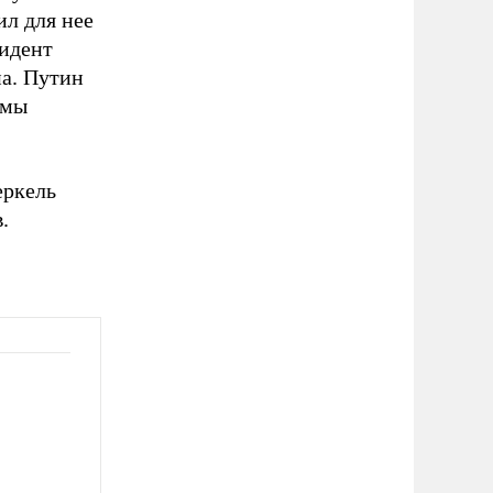
ил для нее
зидент
на. Путин
 мы
еркель
.