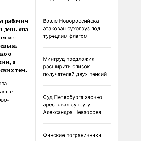
м рабочим
Возле Новороссийска
н день она
атакован сухогруз под
ым и с
турецким флагом
девым.
ко о
Минтруд предложил
сии, а
расширить список
ских тем.
получателей двух пенсий
ила
ась с
Суд Петербурга заочно
во-
арестовал супругу
Александра Невзорова
Финские пограничники