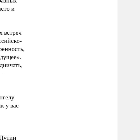
разных
асто и
х встреч
ссийско-
ренность,
удущее».
дничать,
–
нгелу
к у вас
 Путин