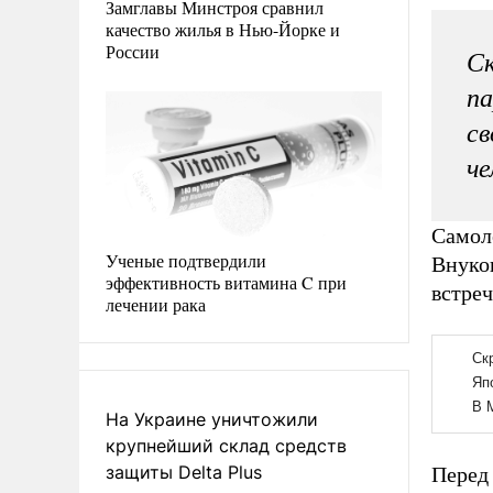
Замглавы Минстроя сравнил
качество жилья в Нью-Йорке и
России
Ск
па
св
че
Самол
Ученые подтвердили
Внуков
эффективность витамина C при
встре
лечении рака
На Украине уничтожили
крупнейший склад средств
защиты Delta Plus
Перед 