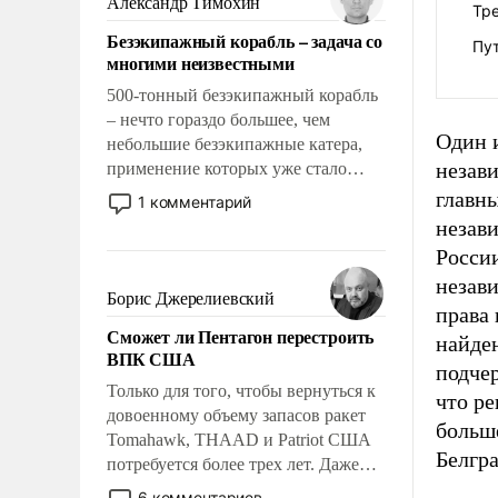
Александр Тимохин
Тре
адаптироваться.
Безэкипажный корабль – задача со
Пу
многими неизвестными
500-тонный безэкипажный корабль
– нечто гораздо большее, чем
Один 
небольшие безэкипажные катера,
незав
применение которых уже стало
обыденностью. Задача по созданию
главн
1 комментарий
такого корабля очень сложна и
незав
амбициозна. Однако и ее
России
реализация радикально поднимет
незав
наши боевые возможности.
Борис Джерелиевский
права 
Сможет ли Пентагон перестроить
найден
ВПК США
подчер
Только для того, чтобы вернуться к
что р
довоенному объему запасов ракет
больше
Tomahawk, THAAD и Patriot США
Белгра
потребуется более трех лет. Даже
небольшая война с Ираном
6 комментариев