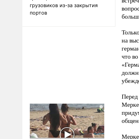
встреч
грузовиков из-за закрытия
вопрос
портов
больш
Тольк
на выс
герма
что во
«Герма
должн
убежд
Перед
Мерке
придум
общен
Мерке