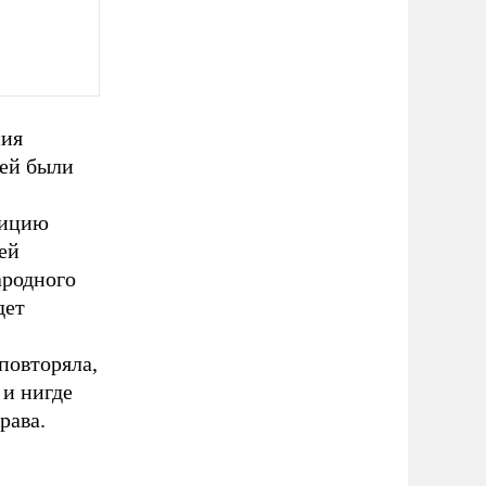
ния
ией были
зицию
ей
ародного
дет
повторяла,
 и нигде
рава.