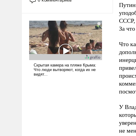
опустошила американские
Путин 
арсеналы. Сложившаяся ситуация
уподо
означает многолетний период
СССР, 
уязвимости США, например, перед
За что
Китаем.
Что ка
дополн
инерци
приве
проис
коммен
посмо
У Вла
котор
уверен
не мен