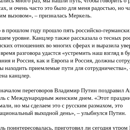
ались много раз, мы нашли путь, чтобы говорить о 
ах, и очень часто это было для меня радостью, но ч
им вызовом», – призналась Меркель.
о в прошлом году прошло пять российско-германски
шем уровне. Канцлер также рассказала о тесных ро
нских отношениях во многих сферах и выразила уве
 время разговора удастся «устремить наш взгляд в б
ния и Россия, как и Европа и Россия, должны сотру
ы находить приемлемые пути для сотрудничества», 
ена канцлер.
 началом переговоров Владимир Путин поздравил А
ль с Международным женским днем. «Этот праздни
али, но мы сделаем это с русским размахом, это
ациональный выходной день», – улыбнулся Путин.
ль поинтересовалась, приготовил ли сегодня утром