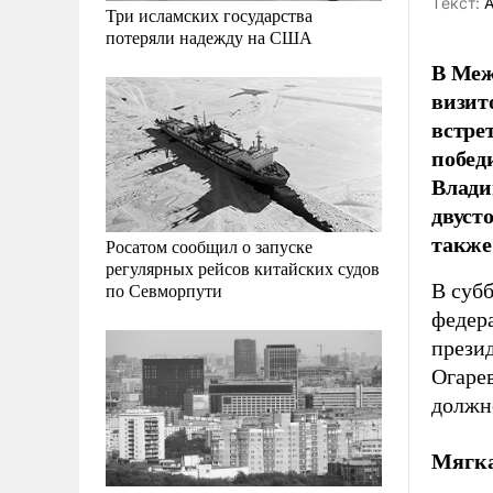
Tекст:
А
Три исламских государства
потеряли надежду на США
В Меж
визит
встре
побед
Влади
двуст
также
Росатом сообщил о запуске
регулярных рейсов китайских судов
В суб
по Севморпути
федер
прези
Огарев
должн
Мягка