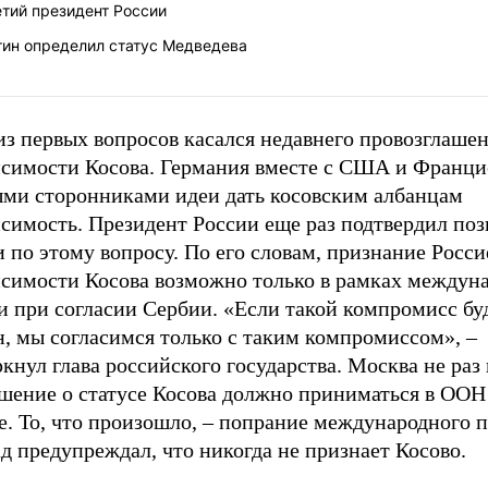
тий президент России
тин определил статус Медведева
из первых вопросов касался недавнего провозглаше
исимости Косова. Германия вместе с США и Франц
ыми сторонниками идеи дать косовским албанцам
исимость. Президент России еще раз подтвердил по
 по этому вопросу. По его словам, признание Росси
исимости Косова возможно только в рамках междун
и при согласии Сербии. «Если такой компромисс бу
, мы согласимся только с таким компромиссом», –
кнул глава российского государства. Москва не раз 
ешение о статусе Косова должно приниматься в ООН
. То, что произошло, – попрание международного п
д предупреждал, что никогда не признает Косово.