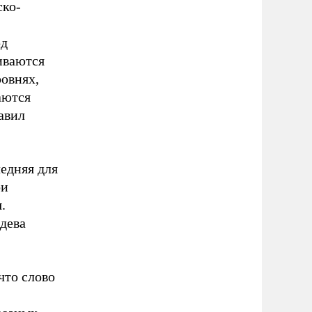
ско-
рд
иваются
овнях,
аются
авил
ледняя для
ои
.
дева
что слово