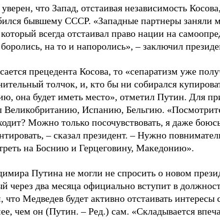
уверен, что Запад, отстаивая независимость Косова
бился бывшему СССР. «Западные партнеры заняли 
который всегда отстаивал право нации на самоопред
 боролись, на то и напоролись», – заключил президе
сается прецедента Косова, то «сепаратизм уже пол
ительный толчок, и, кто бы ни собирался купирова
ю, она будет иметь место», отметил Путин. Для пр
л Великобританию, Испанию, Бельгию. «Посмотрите
ходит? Можно только посочувствовать, я даже боюс
тировать, – сказал президент. – Нужно повнимател
треть на Боснию и Герцеговину, Македонию».
димира Путина не могли не спросить о новом прези
ый через два месяца официально вступит в должнос
, что Медведев будет активно отстаивать интересы 
ее, чем он (Путин. – Ред.) сам. «Складывается впеч