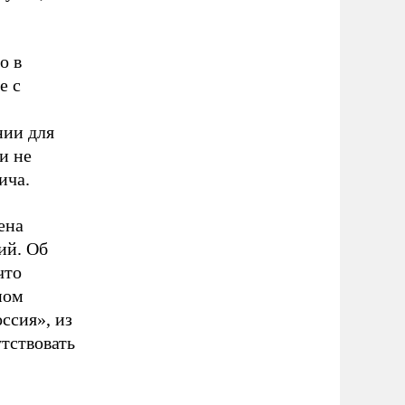
о в
е с
нии для
и не
ича.
ена
ий. Об
что
ном
ссия», из
тствовать