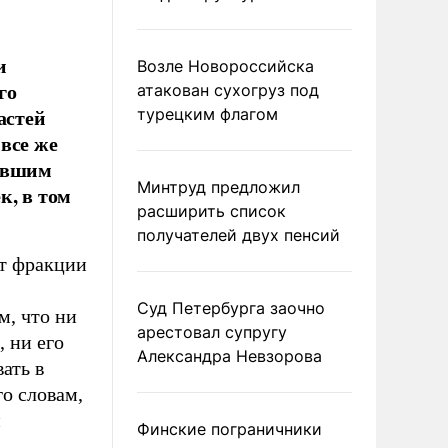
и
Возле Новороссийска
го
атакован сухогруз под
астей
турецким флагом
все же
бывшим
Минтруд предложил
к, в том
расширить список
получателей двух пенсий
ат фракции
Суд Петербурга заочно
, что ни
арестовал супругу
 ни его
Александра Невзорова
ать в
го словам,
и
Финские пограничники