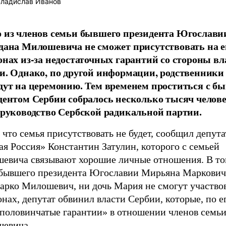
ладислав Иванов
 из членов семьи бывшего президента Югослави
дана Милошевича не сможет присутствовать на е
онах из-за недостаточных гарантий со стороны вл
и. Однако, по другой информации, родственники 
дут на церемонию. Тем временем проститься с 
дентом Сербии собралось несколько тысяч челове
 руководство Сербской радикальной партии.
 что семья присутствовать не будет, сообщил депут
я Россия» Константин Затулин, которого с семьей
евича связывают хорошие личные отношения. В том
 бывшего президента Югославии Мирьяна Маркович,
арко Милошевич, ни дочь Мария не смогут участвов
нах, депутат обвинил власти Сербии, которые, по е
«половинчатые гарантии» в отношении членов семь
евича.