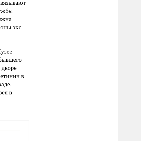
связывают
лужбы
лжна
роны экс-
Музее
 бывшего
 дворе
етинич в
раде,
ея в