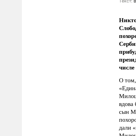
Tекст:
В
Никто
Слобо
похор
Серби
прибу
прези
числе
О том,
«Едина
Милош
вдова
сын М
похоро
дали 
Милош