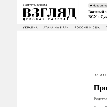
8 августа, суббота
Новость ч
Военный эк
ВСУ в Сум
УКРАИНА
АТАКА НА ИРАН
РОССИЯ И США
16 МАР
Про
Родств