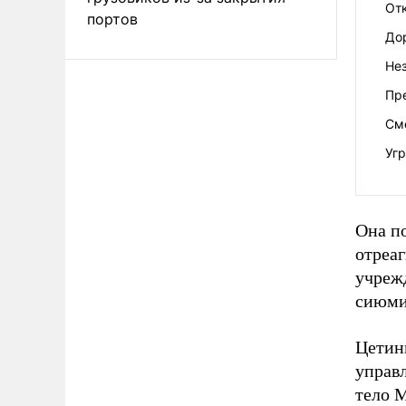
От
портов
До
Не
Пр
См
Уг
Она п
отреа
учрежд
сиюми
Цетин
управ
тело 