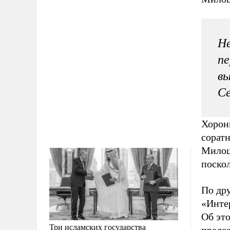
Не
пе
вы
С
Хорони
соратн
Милош
поскол
По др
«Интер
Об это
Три исламских государства