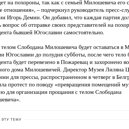
ет на похороны, так как с семьей Милошевича его 
е отношения», – подчеркнул руководитель пресс-с
ии Игорь Демин. Он добавил, что каждая партия до
 вопрос об отправке своих представителей на похо
дента бывшей Югославии самостоятельно.
с телом Слободана Милошевича будет оставаться в 
ии Югославии до полудня субботы, после чего тело
ента будет перевезено в Пожаревац и захоронено во
ного дома Милошевичей. Директор Музея Лиляна Ц
нии для прессы, распространенном в четверг в Белг
ила протест по поводу «превращения помещений муз
ню для организации прощания с телом Слободана
евича».
 ЭТУ ТЕМУ