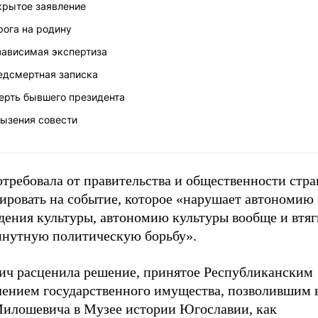
крытое заявление
рога на родину
зависимая экспертиза
едсмертная записка
ерть бывшего президента
рызения совести
отребовала от правительства и общественности стр
гировать на событие, которое «нарушает автономию
ения культуры, автономию культуры вообще и втяги
нутную политическую борьбу».
ич расценила решение, принятое Республиканским
лением государственного имущества, позволившим 
Милошевича в Музее истории Югославии, как