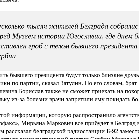
сколько тысяч жителей Белграда собралис
ред Музеем истории Югославии, где днем 
ставлен гроб с телом бывшего президента
ербии
ть бывшего президента будут только близкие друзь
ики по партии, сказал Затулин. По его словам, брат
евича Борислав также не сможет приехать на похо
ьку из-за болезни врачи запретили ему покидать бо
угой информации, которую распространило агентст
факс», Мирьяна Маркович все прибудет в Белград в
м рассказал белградской радиостанции Б-92 замест