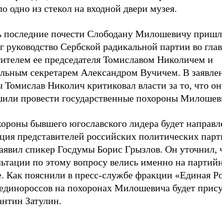
о одно из стекол на входной двери музея.
ь последние почести Слободану Милошевичу пришл
г руководство Сербской радикальной партии во глав
тителем ее председателя Томиславом Николичем и
альным секретарем Александром Вучичем. В заявле
 Томислав Николич критиковал власти за то, что он
шили провести государственные похороны Милошев
хороны бывшего югославского лидера будет направл
ация представителей российских политических парт
аявил спикер Госдумы Борис Грызлов. Он уточнил, 
льтации по этому вопросу велись именно на партий
. Как пояснили в пресс-службе фракции «Единая Ро
 единороссов на похоронах Милошевича будет прису
антин Затулин.