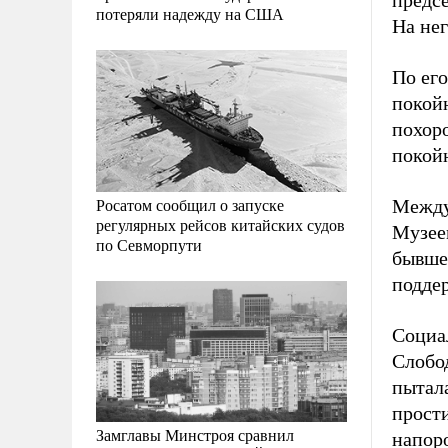
предс
потеряли надежду на США
На не
По его
покой
похоро
покой
Росатом сообщил о запуске
Между
регулярных рейсов китайских судов
Музее
по Севморпути
бывше
подде
Социа
Слобо
пытал
прости
Замглавы Минстроя сравнил
напор