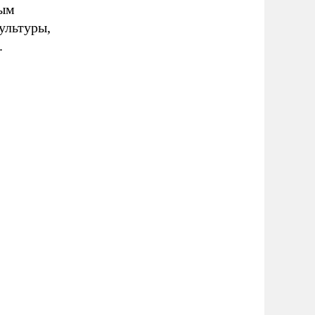
мым
ультуры,
.