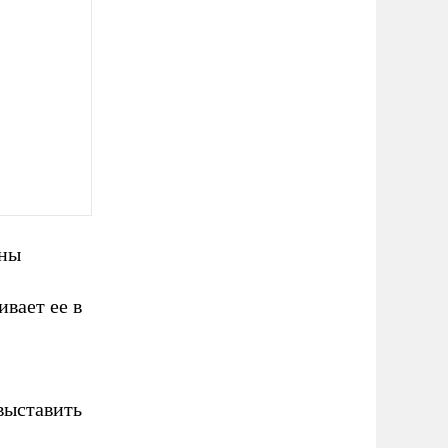
аны
вает ее в
выставить