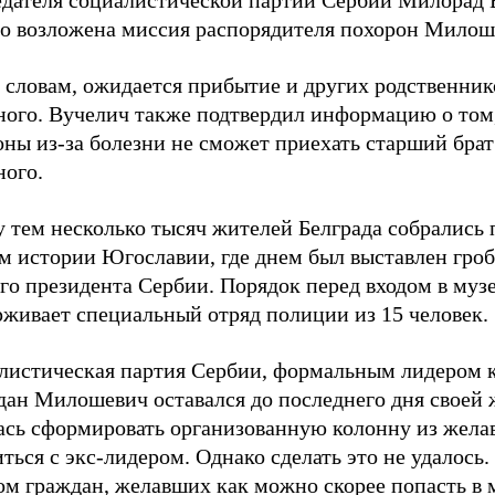
едателя социалистической партии Сербии Милорад 
го возложена миссия распорядителя похорон Милош
 словам, ожидается прибытие и других родственник
ного. Вучелич также подтвердил информацию о том,
ны из-за болезни не сможет приехать старший брат
ного.
 тем несколько тысяч жителей Белграда собрались 
м истории Югославии, где днем был выставлен гроб
го президента Сербии. Порядок перед входом в муз
рживает специальный отряд полиции из 15 человек.
листическая партия Сербии, формальным лидером 
дан Милошевич оставался до последнего дня своей 
ась сформировать организованную колонну из жел
ться с экс-лидером. Однако сделать это не удалось.
ом граждан, желавших как можно скорее попасть в 