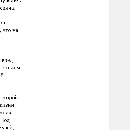
Вучелич.
евича.
ов
 что на
перед
 с телом
ей
которой
жизни,
авших
 Под
музей,