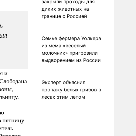
закрыли проходы для
диких животных на
границе с Россией
ь
был
Семье фермера Уолкера
из мема «веселый
молочник» пригрозили
выдворением из России
я и
 Слободана
Эксперт объяснил
роны,
пропажу белых грибов в
льницу.
лесах этим летом
во
 пятницу.
итель