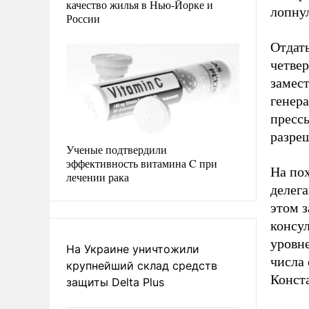
качество жилья в Нью-Йорке и
лопнул
России
Отдат
четвер
замес
генер
прессы
разре
Ученые подтвердили
эффективность витамина C при
На по
лечении рака
делег
этом з
консу
уровне
На Украине уничтожили
числа
крупнейший склад средств
Конст
защиты Delta Plus