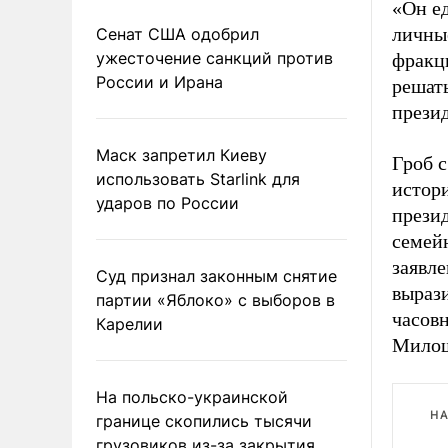
«Он ед
личны
Сенат США одобрил
ужесточение санкций против
фракц
России и Ирана
решать
прези
Маск запретил Киеву
Гроб 
использовать Starlink для
истор
ударов по России
презид
семей
заявле
Суд признал законным снятие
выраз
партии «Яблоко» с выборов в
часов
Карелии
Милош
На польско-украинской
НА
границе скопились тысячи
грузовиков из-за закрытия