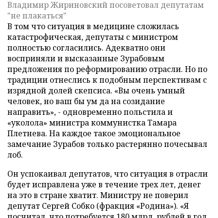
Владимир Жириновский посоветовал депутатам
"не плакаться"
В том что ситуация в медицине сложилась
катастрофическая, депутаты с министром
полностью согласились. Адекватно они
восприняли и высказанные Зурабовым
предложения по реформированию отрасли. Но по
традиции отнеслись к подобным перспективам с
изрядной долей скепсиса. «Вы очень умный
человек, но ваш бы ум да на созидание
направить», - одновременно польстила и
«уколола» министра коммунистка Тамара
Плетнева. На каждое такое эмоциональное
замечание Зурабов только растерянно почесывал
лоб.
Он успокаивал депутатов, что ситуация в отрасли
будет исправлена уже в течение трех лет, денег
на это в стране хватит. Министру не поверил
депутат Сергей Собко (фракция «Родина»). «Я
посчитал, что потребуется 180 млрд. рублей в год,