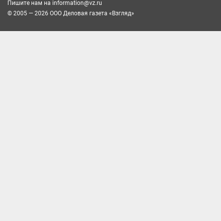
Пишите нам на
information@vz.ru
© 2005 — 2026 ООО Деловая газета «Взгляд»