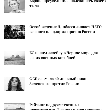
Европа преувеличила надежность своего
тыла
Освобождение Донбасса лишает НАТО
важного плацдарма против России
ЕС нашел лазейку в Черное море для
своих военных кораблей
ФСБ сломала 40-дневный план
Зеленского против России
Рейтинг недружественных
правительств. Европа учится угрожать