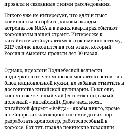
провалы и связанные с ними расследования.
Никого уже не интересует, что едят и пьют
космонавты на орбите, каковы оклады
астронавтов NASA и в каких квартирах обитают
космонавты нашей страны. Интерес же к
китайским «тэйкунавтам» высок именно потому,
КНР сейчас находится на том этапе, который
Россия и Америка прошли лет 30 назад.
Однако, идеологи Поднебесной всячески
подчеркивают, что меню космонавтов состоит из
блюд национальной кухни, не забывая отметить и
достоинства китайской кулинарии. Пьют они,
конечно же зеленый чай (естественно, самый
полезный – китайский). Даже часы носят
китайской фирмы «Фэйда» - якобы никто, кроме
швейцарских часовщиков не смог до сих пор
разработать хронометр, работоспособный в
космосе. Вот тут, правда пекинские товарищи