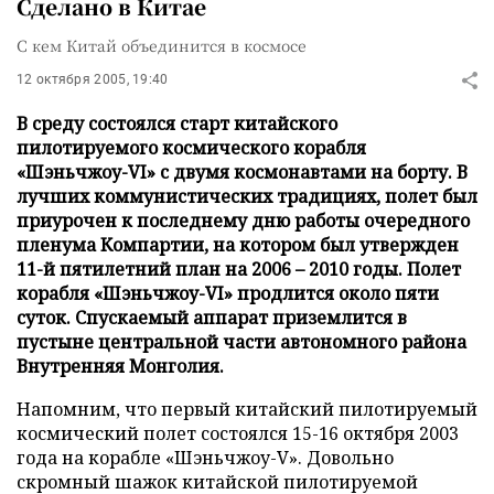
Сделано в Китае
С кем Китай объединится в космосе
12 октября 2005, 19:40
В среду состоялся старт китайского
пилотируемого космического корабля
«Шэньчжоу-VI» с двумя космонавтами на борту. В
лучших коммунистических традициях, полет был
приурочен к последнему дню работы очередного
пленума Компартии, на котором был утвержден
11-й пятилетний план на 2006 – 2010 годы. Полет
корабля «Шэньчжоу-VI» продлится около пяти
суток. Спускаемый аппарат приземлится в
пустыне центральной части автономного района
Внутренняя Монголия.
Напомним, что первый китайский пилотируемый
космический полет состоялся 15-16 октября 2003
года на корабле «Шэньчжоу-V». Довольно
скромный шажок китайской пилотируемой