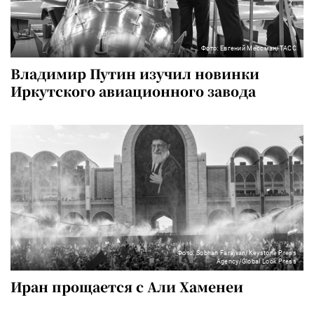
Фото: Евгений Мессман/ТАСС
Владимир Путин изучил новинки
Иркутского авиационного завода
Фото: Sobhan Farajvan/Keystone Press
Agency/Global Look Press
Иран прощается с Али Хаменеи