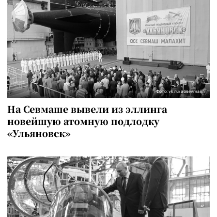
Фото: vk.ru/aosevmash
На Севмаше вывели из эллинга
новейшую атомную подлодку
«Ульяновск»