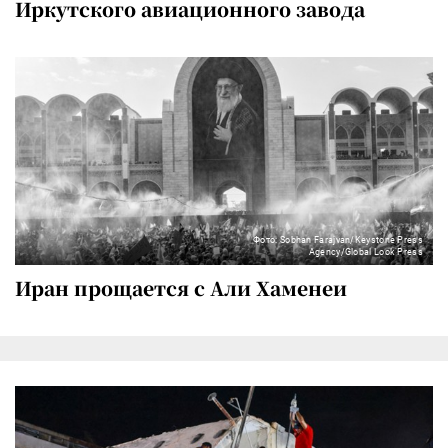
Иркутского авиационного завода
Фото: Sobhan Farajvan/Keystone Press
Agency/Global Look Press
Иран прощается с Али Хаменеи