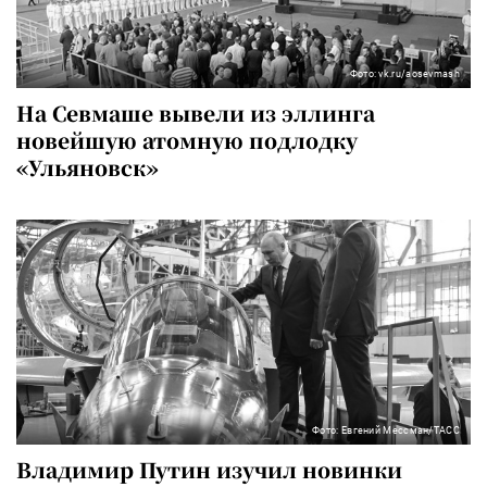
Фото: vk.ru/aosevmash
На Севмаше вывели из эллинга
новейшую атомную подлодку
«Ульяновск»
Фото: Евгений Мессман/ТАСС
Владимир Путин изучил новинки