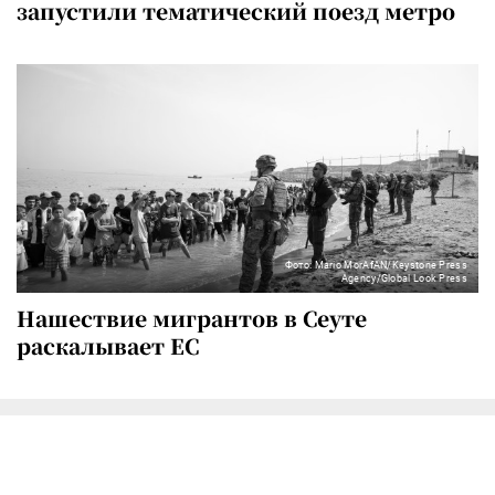
запустили тематический поезд метро
Фото: Mario MorAfAN/Keystone Press
Agency/Global Look Press
Нашествие мигрантов в Сеуте
раскалывает ЕС