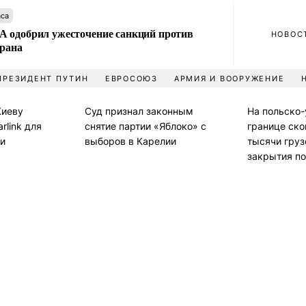
аса
 одобрил ужесточение санкций против
НОВОС
Ирана
ПРЕЗИДЕНТ ПУТИН
ЕВРОСОЮЗ
АРМИЯ И ВООРУЖЕНИЕ
Киеву
Суд признал законным
На польско
rlink для
снятие партии «Яблоко» с
границе ско
ии
выборов в Карелии
тысячи груз
закрытия по