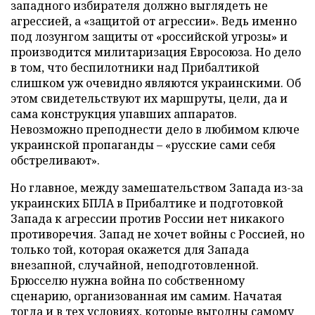
западного избирателя должно выглядеть не
агрессией, а «защитой от агрессии». Ведь именно
под лозунгом защиты от «российской угрозы» и
производится милитаризация Евросоюза. Но дело
в том, что беспилотники над Прибалтикой
слишком уж очевидно являются украинскими. Об
этом свидетельствуют их маршруты, цели, да и
сама конструкция упавших аппаратов.
Невозможно преподнести дело в любимом ключе
украинской пропаганды – «русские сами себя
обстреливают».
Но главное, между замешательством Запада из-за
украинских БПЛА в Прибалтике и подготовкой
Запада к агрессии против России нет никакого
противоречия. Запад не хочет войны с Россией, но
только той, которая окажется для Запада
внезапной, случайной, неподготовленной.
Брюсселю нужна война по собственному
сценарию, организованная им самим. Начатая
тогда и в тех условиях, которые выгодны самому