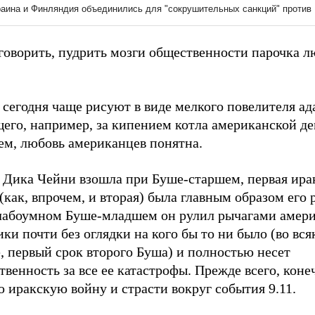
говорить, пудрить мозги общественности парочка л
сегодня чаще рисуют в виде мелкого повелителя ад
щего, например, за кипением котла американской д
ем, любовь американцев понятна.
а Дика Чейни взошла при Буше-старшем, первая ира
(как, впрочем, и вторая) была главным образом его 
лабоумном Буше-младшем он рулил рычагами амер
ки почти без оглядки на кого бы то ни было (во вся
, первый срок второго Буша) и полностью несет
твенность за все ее катастрофы. Прежде всего, конеч
 иракскую войну и страсти вокруг события 9.11.