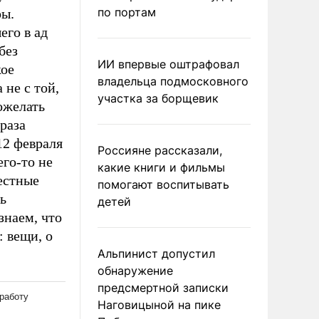
по портам
ры.
его в ад
без
ИИ впервые оштрафовал
кое
владельца подмосковного
 не с той,
участка за борщевик
ожелать
раза
12 февраля
Россияне рассказали,
его-то не
какие книги и фильмы
вестные
помогают воспитывать
ть
детей
знаем, что
: вещи, о
Альпинист допустил
обнаружение
предсмертной записки
Наговицыной на пике