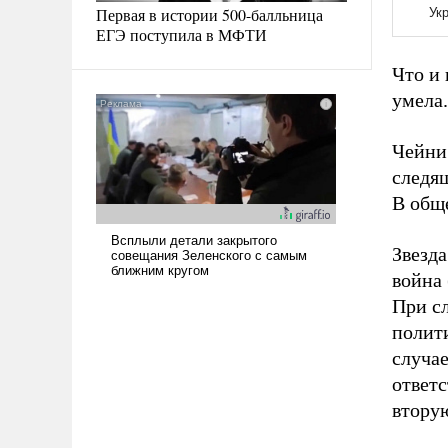
Первая в истории 500-балльница
ЕГЭ поступила в МФТИ
Что и 
умела.
Чейни 
следя
В общ
Звезд
война 
При с
полити
случае
ответс
вторую