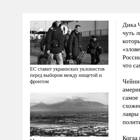
Дика 
чуть л
котор
«злов
России
что с
ЕС ставит украинских уклонистов
перед выбором между нищетой и
Чейни
фронтом
амери
самое
схожее
лавры 
полит
Когда 