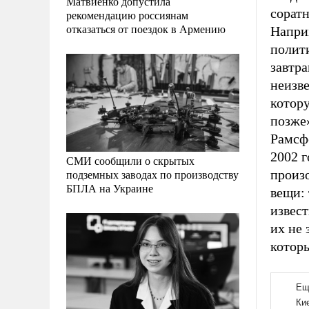
Матвиенко допустила
сорат
рекомендацию россиянам
отказаться от поездок в Армению
Напри
полити
завтра
неизве
котору
позже»
Рамсф
2002 г
СМИ сообщили о скрытых
подземных заводах по производству
произо
БПЛА на Украине
вещи: 
извест
их не 
которы