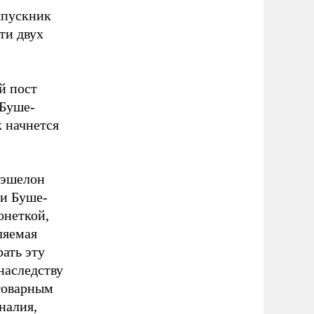
ыпускник
ти двух
й пост
 Буше-
 начнется
 эшелон
ри Буше-
онеткой,
ляемая
ать эту
наследству
товарным
налия,