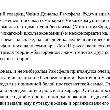
ий товарищ Чейни Дональд Рамсфелд, будучи еще 
ессменом, посещал семинары в Чикагском университ
комился с отцами неолиберализма (Милтоном Фри
 чикагской школы экономики) и неоконсерватизма, 
 время, здесь же, на соседней кафедре политическо
офии, посещали семинары Лео Штрауса, великого гу
етателя теории «благородной лжи» и многих других
ытных теорий.
конам, и неолибералам Рамсфелд приглянулся очеви
 отличие от них, не был беженцем из Восточной Евр
одил из приличной белой протестантской семьи. Эт
ало определяющую роль в его карьере. Он стал про
на, с одной стороны, и лицом неоконов – с другой
и выдали ему путевку в жизнь и организовали его 