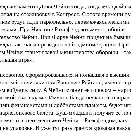
елд же заметил Дика Чейни тогда, когда молодой в
опал на стажировку в Конгресс. С этого времени пу
иков будут идти параллельно, перемежаясь легкими
овками. При Никсоне Рамсфелд возьмет с собой в
тельство Чейни. При Форде Чейни придет на бывши
елда как главы президентской администрации. При
м Чейни станет главой министерства обороны – так
ольшая игра».
 неоконов, сформировавшаяся и попавшая в высший
канской политики при Рональде Рейгане, именно п
м войдет в силу. А Чейни станет ее голосом – мари
яемой из-за кулис. Именно банда неоконов, направ
ими финансистами и лоббистами планеты, будет игр
марлезонского балета. Буш-младший получит ее по 
ца вместе с неизменными Чейни – Рамсфелдом, как 
 на упаковке. И уже тут разыграется кровавая вакха