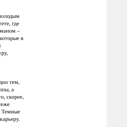
молодым
ете, где
дманом –
которые в
й
ру,
дно тем,
опы, а
о, скорее,
теже
. Темные
карьеру.