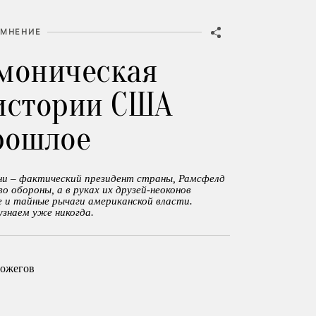
МНЕНИЕ
моническая
истории США
рошлое
йни – фактический президент страны, Рамсфелд
о обороны, а в руках их друзей-неоконов
е и тайные рычаги американской власти.
узнаем уже никогда.
ожегов