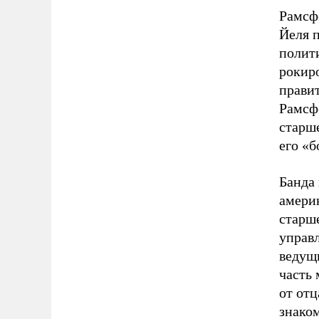
Рамсф
Йеля п
полит
рокир
прави
Рамсф
старше
его «б
Банда
амери
старше
управл
ведущ
часть 
от от
знаком