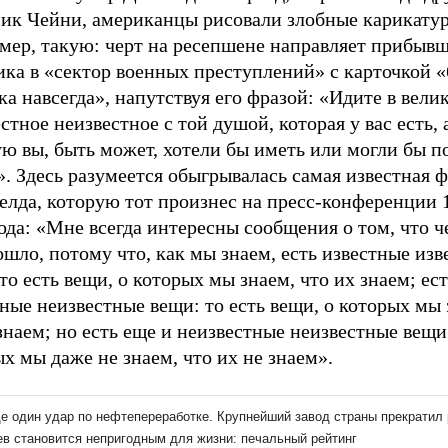
ник Чейни, американцы рисовали злобные карикату
мер, такую: черт на ресепшене направляет прибывш
ка в «сектор военных преступлений» с карточкой «
ка навсегда», напутствуя его фразой: «Идите в вели
стное неизвестное с той душой, которая у вас есть, а
ю вы, быть может, хотели бы иметь или могли бы п
. Здесь разумеется обыгрывалась самая известная ф
елда, которую тот произнес на пресс-конференции 
ода: «Мне всегда интересны сообщения о том, что ч
шло, потому что, как мы знаем, есть известные из
то есть вещи, о которых мы знаем, что их знаем; ес
ные неизвестные вещи: то есть вещи, о которых мы 
знаем; но есть еще и неизвестные неизвестные вещи
х мы даже не знаем, что их не знаем».