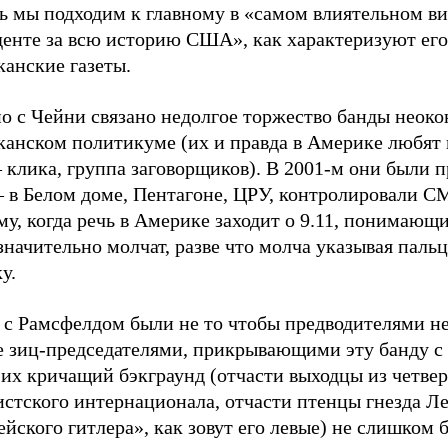
ь мы подходим к главному в «самом влиятельном ви
денте за всю историю США», как характеризуют его
канские газеты.
о с Чейни связано недолгое торжество банды неоко
канском политикуме (их и правда в Америке любят 
– клика, группа заговорщиков). В 2001-м они были 
– в Белом доме, Пентагоне, ЦРУ, контролировали СМ
у, когда речь в Америке заходит о 9.11, понимающ
начительно молчат, разве что молча указывая пальц
у.
 с Рамсфелдом были не то чтобы предводителями не
е зиц-председателями, прикрывающими эту банду с 
их кричащий бэкграунд (отчасти выходцы из четвер
истского интернационала, отчасти птенцы гнезда Л
ейского гитлера», как зовут его левые) не слишком 