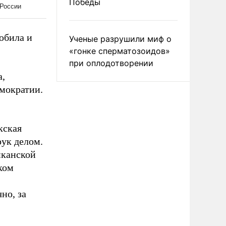
Победы
юбила и
Ученые разрушили миф о
«гонке сперматозоидов»
при оплодотворении
а,
емократии.
кская
рук делом.
иканской
ком
но, за