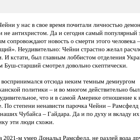
Чейни у нас в свое время почитали личностью демо
и не антихристом. Да и сегодня самый популярный 
ым сопровождают новость о смерти этого человека 
ещий». Неудивительно: Чейни страстно желал расчл
. И кстати, был главным лоббистом отделения Укра
ам Буш-старший смотрел довольно скептически.
 воспринимался отсюда неким темным демиургом
канской политики – и во многом действительно был
 удивительное, что и в самой Америке отношение к
. По степени ненависти парочка Чейни – Рамсфелд 
наших Чубайса – Гайдара. Да и по духу и вкладу их
ику эти люди схожи.
в 2021-м умер Дональд Рамсфелд, не разлей вода др