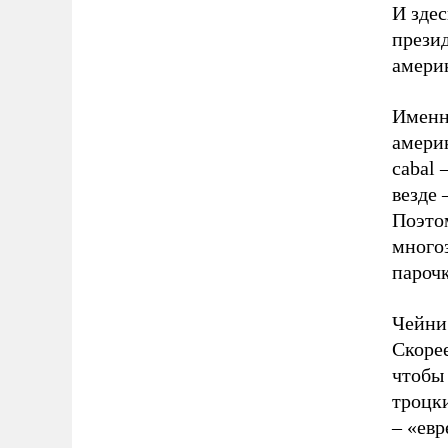
И здес
прези
амери
Именн
амери
cabal 
везде 
Поэтом
многоз
парочк
Чейни
Скоре
чтобы 
троцк
– «евр