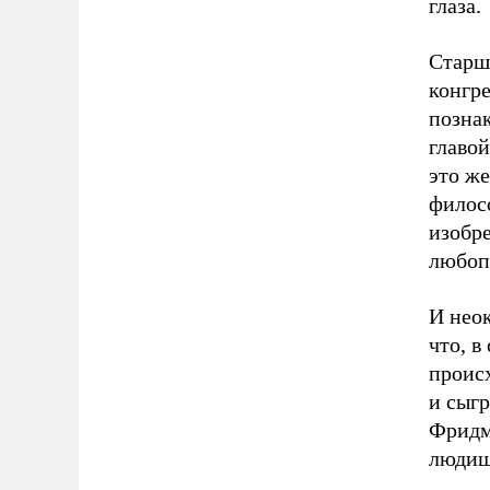
глаза.
Старш
конгр
позна
главой
это же
филос
изобр
любоп
И нео
что, в
происх
и сыгр
Фридма
людишк