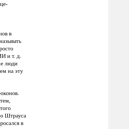
це-
нов в
называть
просто
И и т. д.
ие люди
ем на эту
оконов.
тем,
того
ео Штрауса
бросался в