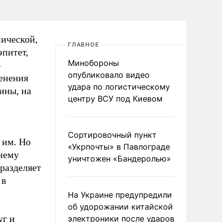
нической,
ГЛАВНОЕ
эпитет,
Минобороны
–
опубликовало видео
енения
удара по логистическому
ины, на
центру ВСУ под Киевом
Сортировочный пункт
 им. Но
«Укрпочты» в Павлограде
 нему
уничтожен «Бандеролью»
разделяет
 в
На Украине предупредили
об удорожании китайской
уг и
электроники после ударов