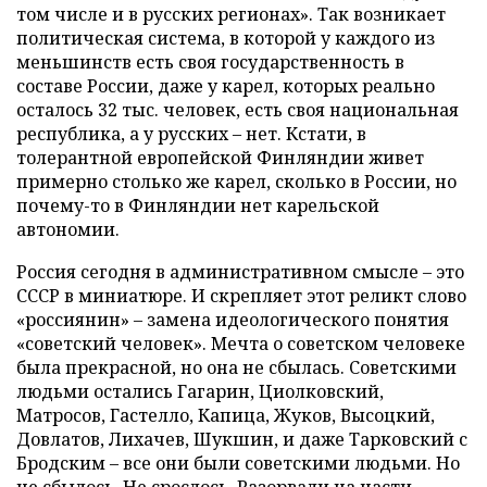
том числе и в русских регионах». Так возникает
политическая система, в которой у каждого из
меньшинств есть своя государственность в
составе России, даже у карел, которых реально
осталось 32 тыс. человек, есть своя национальная
республика, а у русских – нет. Кстати, в
толерантной европейской Финляндии живет
примерно столько же карел, сколько в России, но
почему-то в Финляндии нет карельской
автономии.
Россия сегодня в административном смысле – это
СССР в миниатюре. И скрепляет этот реликт слово
«россиянин» – замена идеологического понятия
«советский человек». Мечта о советском человеке
была прекрасной, но она не сбылась. Советскими
людьми остались Гагарин, Циолковский,
Матросов, Гастелло, Капица, Жуков, Высоцкий,
Довлатов, Лихачев, Шукшин, и даже Тарковский с
Бродским – все они были советскими людьми. Но
не сбылось. Не срослось. Разорвали на части