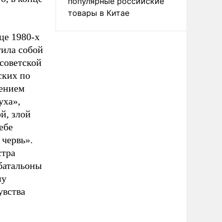
популярные российские
товары в Китае
це 1980-х
тила собой
советской
ских по
жением
уха»,
й, злой
ебе
 червь».
стра
батальоны
ну
увства