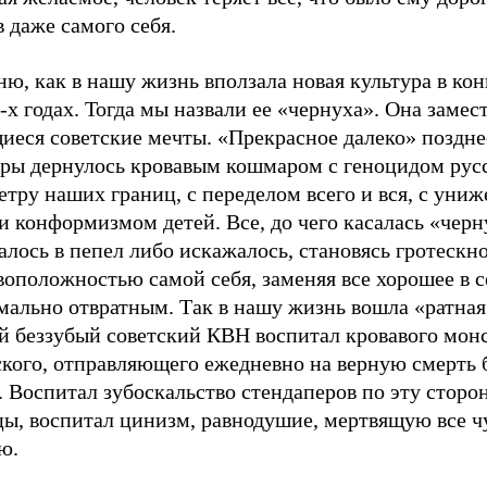
 даже самого себя.
ю, как в нашу жизнь вползала новая культура в кон
-х годах. Тогда мы назвали ее «чернуха». Она замес
иеся советские мечты. «Прекрасное далеко» поздне
уры дернулось кровавым кошмаром с геноцидом рус
тру наших границ, с переделом всего и вся, с уни
и конформизмом детей. Все, до чего касалась «черн
лось в пепел либо искажалось, становясь гротескно
оположностью самой себя, заменяя все хорошее в с
мально отвратным. Так в нашу жизнь вошла «ратная
й беззубый советский КВН воспитал кровавого мон
ского, отправляющего ежедневно на верную смерть 
. Воспитал зубоскальство стендаперов по эту сторо
цы, воспитал цинизм, равнодушие, мертвящую все ч
ю.