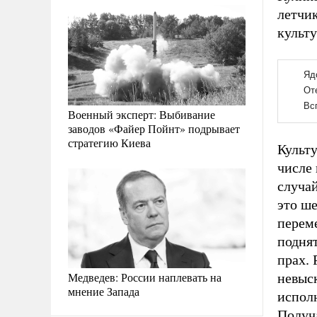
летчик
культу
Военный эксперт: Выбивание
заводов «Файер Пойнт» подрывает
стратегию Киева
Культу
числе
случай
это ше
перем
поднят
прах. 
Медведев: России наплевать на
невыс
мнение Запада
испол
Получа