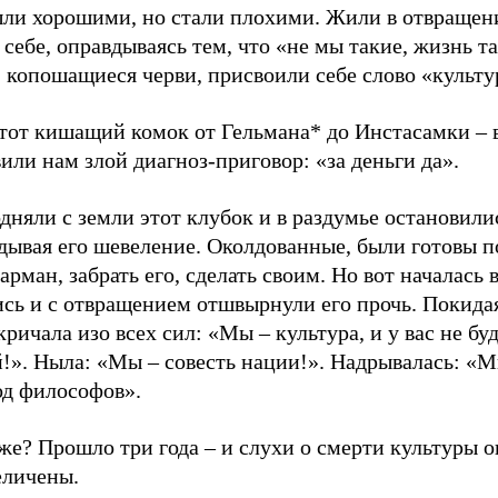
ли хорошими, но стали плохими. Жили в отвращен
себе, оправдываясь тем, что «не мы такие, жизнь та
 копошащиеся черви, присвоили себе слово «культу
этот кишащий комок от Гельмана* до Инстасамки – 
или нам злой диагноз-приговор: «за деньги да».
няли с земли этот клубок и в раздумье остановили
ядывая его шевеление. Околдованные, были готовы 
карман, забрать его, сделать своим. Но вот началась 
ись и с отвращением отшвырнули его прочь. Покида
кричала изо всех сил: «Мы – культура, и у вас не бу
!». Ныла: «Мы – совесть нации!». Надрывалась: «М
од философов».
же? Прошло три года – и слухи о смерти культуры о
еличены.