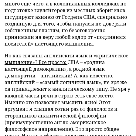
много еще чего, а в колониальных колледжах по
подготовке гауляйтеров из местных аборигенов
штудируют ахинею от Госдепа США, специально
созданную для того, чтобы папуасы не доверяли
собственным властям, но безоговорочно
принимали на веру любой вздор от «подлинных
носителей» настоящего мышления.
Но как связаны английский язык и «критическое
мышление»? Все просто:
США – «родина
настоящей демократии», а родной язык
демократии – английский! А, как известно,
английский – «самый логичный язык», не зря же
он принадлежит к аналитическому типу. Не зря у
каждой части речи в строю есть свое место.
Именно это позволяет мыслить ясно! Этот
аргумент я слышал сотни раз от филологов и
сторонников аналитической философии
(преимущественно англо-американское
философское направление). Это просто общее
место. Из этого «факта» делаются мощные выводы