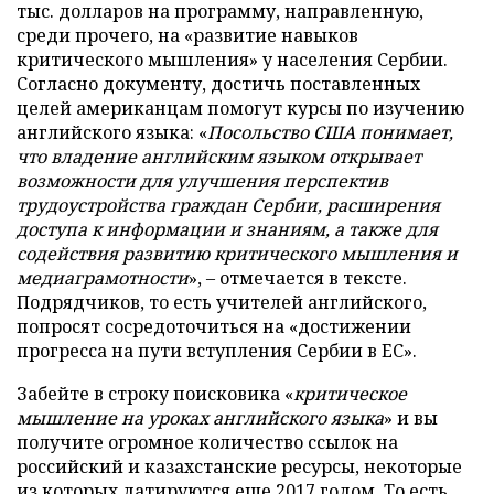
тыс. долларов на программу, направленную,
среди прочего, на «развитие навыков
критического мышления» у населения Сербии.
Согласно документу, достичь поставленных
целей американцам помогут курсы по изучению
английского языка: «
Посольство США понимает,
что владение английским языком открывает
возможности для улучшения перспектив
трудоустройства граждан Сербии, расширения
доступа к информации и знаниям, а также для
содействия развитию критического мышления и
медиаграмотности
», – отмечается в тексте.
Подрядчиков, то есть учителей английского,
попросят сосредоточиться на «достижении
прогресса на пути вступления Сербии в ЕС».
Забейте в строку поисковика «
критическое
мышление на уроках английского языка
» и вы
получите огромное количество ссылок на
российский и казахстанские ресурсы, некоторые
из которых датируются еще 2017 годом. То есть