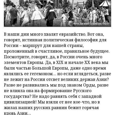
Фото: Евгений Софийчук/ТАСС
В наши дни много хвалят евразийство. Вот она,
говорят, истинная политическая философия для
России – маршрут для нашей страны,
проложенный в счастливое, правильное будущее.
Посмотрите, говорят, да, в России очень много
элементов Европы. Да, в XIX и начале XX века мы
были частью Большой Европы, даже одно время
являлись ее гегемоном… но если вглядеться, разве
не лежит на России отсвет великих держав Азии?
Разве не развивались мы под знаком Орды, разве
не влияла она на формирование Русского
государства? Не надо равнять себя с западной
цивилизацией! Мы взяли от нее кое-что, но в
жилах наших русских равнин бежит горячая
кровь Азии…