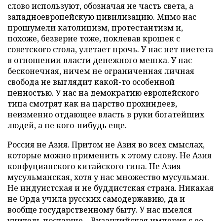
слово используют, обозначая не часть света, а
западноевропейскую цивилизацию. Мимо нас
прошумели католицизм, протестантизм и,
похоже, безверие тоже, поклевав крошек с
советского стола, улетает прочь. У нас нет пиетета
в отношении власти денежного мешка. У нас
бесконечная, ничем не ограниченная личная
свобода не выглядит какой-то особенной
ценностью. У нас на демократию европейского
типа смотрят как на царство прохиндеев,
неизменно отдающее власть в руки богатейших
людей, а не кого-нибудь еще.
Россия не Азия. Притом не Азия во всех смыслах,
которые можно применить к этому слову. Не Азия
конфуцианского китайского типа. Не Азия
мусульманская, хотя у нас множество мусульман.
Не индуистская и не буддистская страна. Никакая
не Орда учила русских самодержавию, да и
вообще государственному быту. У нас имелся
учитель постарше – Византийская империя с ее