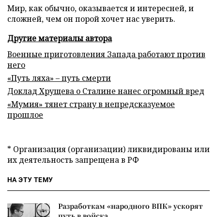
Мир, как обычно, оказывается и интересней, и
сложней, чем он порой хочет нас уверить.
Другие материалы автора
Военные приготовления Запада работают против
него
«Путь ляха» – путь смерти
Доклад Хрущева о Сталине нанес огромный вред
«Мумия» тянет страну в непредсказуемое
прошлое
* Организация (организации) ликвидированы или
их деятельность запрещена в РФ
НА ЭТУ ТЕМУ
Разработкам «народного ВПК» ускорят
путь в войска