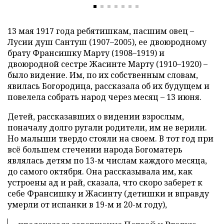
13 мая 1917 года ребятишкам, пасшим овец –
Лусии душ Сантуш (1907–2005), ее двоюродному
брату Франсишку Марту (1908–1919) и
двоюродной сестре Жасинте Марту (1910–1920) –
было видение. Им, по их собственным словам,
явилась Богородица, рассказала об их будущем и
повелела собрать народ через месяц – 13 июня.
Детей, рассказавших о видении взрослым,
поначалу долго ругали родители, им не верили.
Но малыши твердо стояли на своем. В тот год при
всё большем стечении народа Богоматерь
являлась детям по 13-м числам каждого месяца,
до самого октября. Она рассказывала им, как
устроены ад и рай, сказала, что скоро заберет к
себе Франсишку и Жасинту (детишки и вправду
умерли от испанки в 19-м и 20-м году),