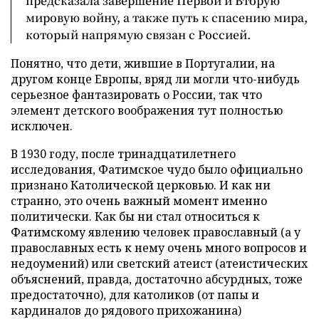
предсказала завершение Первой и Вторую
мировую войну, а также путь к спасению мира,
который напрямую связан с Россией.
Понятно, что дети, жившие в Португалии, на
другом конце Европы, вряд ли могли что-нибудь
серьезное фантазировать о России, так что
элемент детского воображения тут полностью
исключен.
В 1930 году, после тринадцатилетнего
исследования, Фатимское чудо было официально
признано Католической церковью. И как ни
странно, это очень важный момент именно
политически. Как бы ни стал относиться к
Фатимскому явлению человек православный (а у
православных есть к нему очень много вопросов и
недоумений) или светский атеист (атеистических
объяснений, правда, достаточно абсурдных, тоже
предостаточно), для католиков (от папы и
кардиналов до рядового прихожанина)