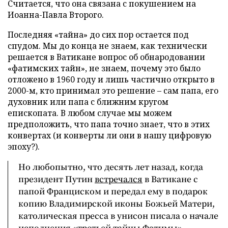
Считается, что она связана с покушением на
Иоанна-Павла Второго.
Последняя «тайна» до сих пор остается под
спудом. Мы до конца не знаем, как технически
решается в Ватикане вопрос об обнародовании
«фатимских тайн», не знаем, почему это было
отложено в 1960 году и лишь частично открыто в
2000-м, кто принимал это решение – сам папа, его
духовник или папа с ближним кругом
епископата. В любом случае мы можем
предположить, что папа точно знает, что в этих
конвертах (и конверты ли они в нашу цифровую
эпоху?).
Но любопытно, что десять лет назад, когда
президент Путин
встречался
в Ватикане с
папой Франциском и передал ему в подарок
копию Владимирской иконы Божьей Матери,
католическая пресса в унисон писала о начале
исполнения «третьей тайны Фатимы».