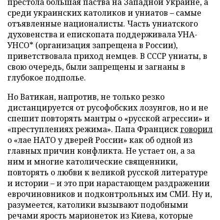
престола большая паства на Западной Украине, а
среди украинских католиков и униатов – самые
отъявленные националисты. Часть униатского
духовенства и епископата поддерживала УНА-
УНСО* (организация запрещена в России),
приветствовала приход немцев. В СССР униаты, в
свою очередь, были запрещены и загнаны в
глубокое подполье.
Но Ватикан, напротив, не только резко
дистанцируется от русофобских лозунгов, но и не
спешит повторять мантры о «русской агрессии» и
«преступлениях режима». Папа Франциск
говорил
о «лае НАТО у дверей России» как об одной из
главных причин конфликта. Не устает он, а за
ним и многие католические священники,
повторять о любви к великой русской литературе
и истории – и это при нарастающем раздражении
еврочиновников и подконтрольных им СМИ. Ну и,
разумеется, католики вызывают подобными
речами ярость марионеток из Киева, которые