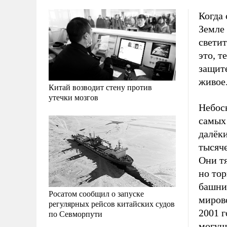
Когда 
Земле 
светит
это, т
защите
живое
Китай возводит стену против
утечки мозгов
Небос
самых 
далёк
тысяч
Они тя
но то
башни-
Росатом сообщил о запуске
мирово
регулярных рейсов китайских судов
2001 
по Севморпути
могущ