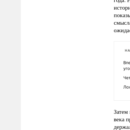
года. 
истори
показы
смысл
ожида
НА
Вп
уг
Чет
Лож
Затем
века 
держа