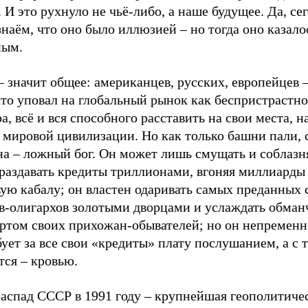
. И это рухнуло не чьё-либо, а наше будущее. Да, се
наём, что оно было иллюзией – но тогда оно казало
ным.
 значит общее: американцев, русских, европейцев 
кто уповал на глобальный рынок как беспристрастно
а, всё и вся способного расставить на свои места, 
 мировой цивилизации. Но как только башни пали, 
а – ложный бог. Он может лишь смущать и соблазня
 раздавать кредиты триллионами, вгоняя миллиарды
ую кабалу; он властен одаривать самых преданных 
в-олигархов золотыми дворцами и услаждать обма
ртом своих прихожан-обывателей; но он непременн
ует за все свои «кредиты» плату послушанием, а с т
тся – кровью.
распад СССР в 1991 году – крупнейшая геополитиче