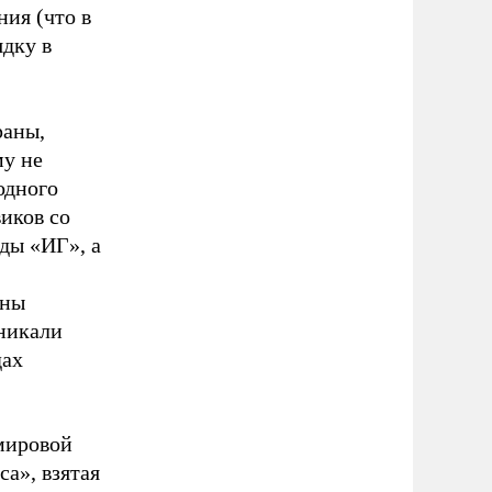
ия (что в
ядку в
раны,
му не
одного
иков со
ды «ИГ», а
лны
никали
дах
мировой
са», взятая