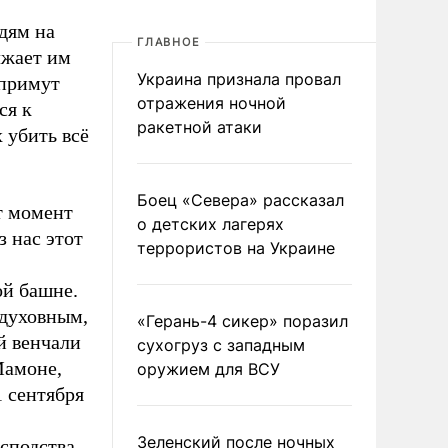
юдям на
ГЛАВНОЕ
лжает им
Украина признала провал
 примут
отражения ночной
ся к
ракетной атаки
 убить всё
Боец «Севера» рассказал
т момент
о детских лагерях
з нас этот
террористов на Украине
ой башне.
 духовным,
«Герань-4 сикер» поразил
й венчали
сухогруз с западным
Мамоне,
оружием для ВСУ
 сентября
Зеленский после ночных
сподства.