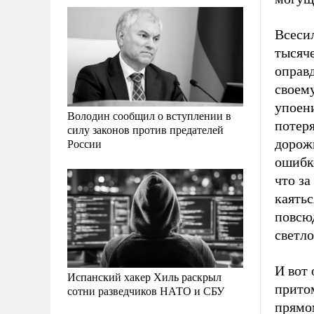
Всеси
тысяч
оправ
своем
упоени
Володин сообщил о вступлении в
потеря
силу законов против предателей
России
дорож
ошибко
что за
каятьс
повсю
светло
И вот 
Испанский хакер Хиль раскрыл
прито
сотни разведчиков НАТО и СБУ
прямом