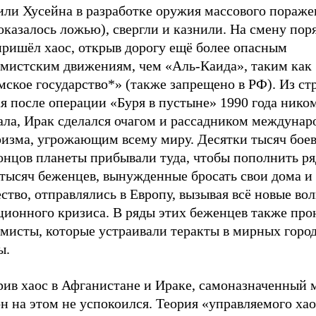
ли Хусейна в разработке оружия массового поражен
оказалось ложью), свергли и казнили. На смену пор
пришёл хаос, открыв дорогу ещё более опасным
емистским движениям, чем «Аль-Каида», таким как
ское государство*» (также запрещено в РФ). Из ст
я после операции «Буря в пустыне» 1990 года нико
ала, Ирак сделался очагом и рассадником междунар
ризма, угрожающим всему миру. Десятки тысяч боев
онцов планеты прибывали туда, чтобы пополнить ря
 тысяч беженцев, вынужденные бросать свои дома и
тво, отправлялись в Европу, вызывая всё новые во
ционного кризиса. В ряды этих беженцев также про
емисты, которые устраивали теракты в мирных горо
ы.
рив хаос в Афганистане и Ираке, самоназначенный 
н на этом не успокоился. Теория «управляемого хао