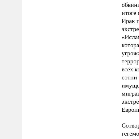
обвини
итоге 
Ирак 
экстр
«Ислам
котора
угрож
терро
всех к
сотни
имущес
мигра
экстр
Европ
Сотво
гегемо