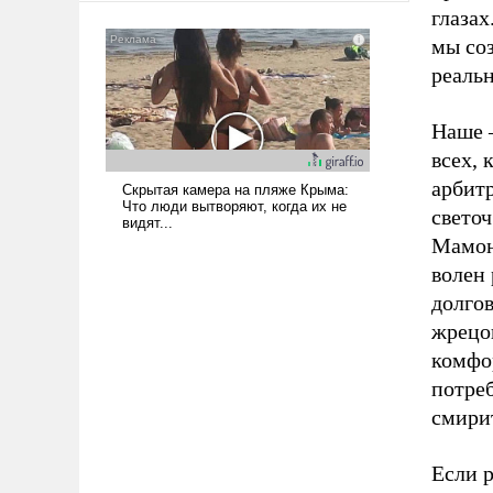
глазах
мы соз
реаль
Наше –
всех, 
арбитр
светоч
Мамон
волен
долгов
жрецо
комфо
потреб
смири
Если 