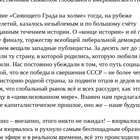
лие «Сияющего Града на холме» тогда, на рубеже
елетий, казалось незыблемым и по большому счёту
данным течением истории. О «конце истории» и её 
у финалу, торжеству всеобщей либеральной демокра
ем вещали западные публицисты. За десять лет до 
ли ту страну, в которой родились, которую любили 
или. Нас постоянно убеждали в том, что путь соци
й, что все победы и свершения СССР – не более че
 историю родной страны, за подвиги отцов и дедов 
я, что глобальный рынок всё и всех рассудит, как э
ду в «цивилизованном мире». Взамен нам предлагал
е капиталистическое прошлое, оно же – наше будущ
оно – внезапно, этого никто не ожидал! – взорвалось
м взорвалось и рухнуло самым беспощадным образо
 эфире и в реальном времени, всё это происходило