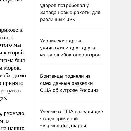
ударов потребовал у
Запада новые ракеты для
различных ЗРК
приходе к
тии, с
Украинские дроны
этого мы
уничтожили друг друга
и которой
из-за ошибок операторов
ализма был
м морок,
необходимо
Британцы подняли на
то принято
смех данные разведки
и путь в
США об «угрозе России»
ее.
Ученые в США назвали две
, рухнуло,
ягоды причиной
м, в
«взрывной» диареи
 на наших