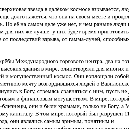
сверхновая звезда в далёком космосе взрывается, л
ещё долго кажется, что она на своём месте и продо
ь. Но её на самом деле уже нет, и чем раньше люди
ем для них же лучше: у них будет время приготовить
 от последствий взрыва, от гамма-лучей, способных
.
крёбы Международного торгового центра, два на то
высоких здания в мире, олицетворяли для многих и
ий и могущественный космос. Они воплощали собой
елетнюю мечту возгордившихся людей о Вавилонск
нулись к Богу, стремясь сравняться с ним, пусть не
рговым и финансовым могуществом. В мире, которы
близнецы, они и были храмами, только не Богу, а 
му капиталу. В том мире, который был разрушен 11
года, они являлись самым зримым, понятным и
ественным символом глобального американского го