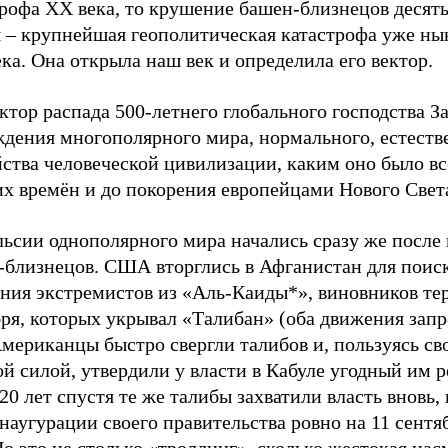
рофа XX века, то крушение башен-близнецов десять
я – крупнейшая геополитическая катастрофа уже ны
ка. Она открыла наш век и определила его вектор.
ктор распада 500-летнего глобального господства З
ждения многополярного мира, нормального, естеств
ства человеческой цивилизации, каким оно было вс
их времён и до покорения европейцами Нового Свет
льсии однополярного мира начались сразу же после
-близнецов. США вторглись в Афганистан для поис
ния экстремистов из «Аль-Каиды*», виновников тер
бря, которых укрывал «Талибан» (оба движения зап
мериканцы быстро свергли талибов и, пользуясь св
й силой, утвердили у власти в Кабуле угодный им 
20 лет спустя те же талибы захватили власть вновь,
наугурации своего правительства ровно на 11 сентя