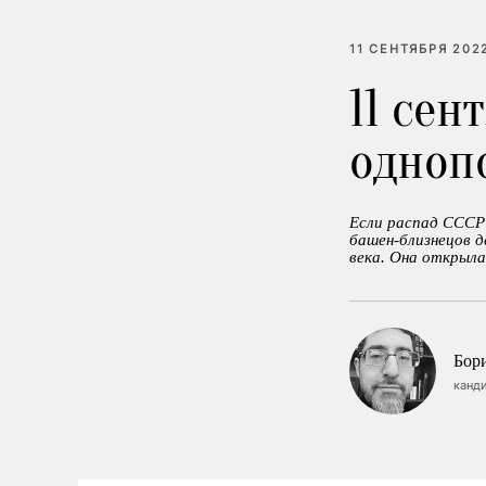
11 СЕНТЯБРЯ 2022
11 сен
одноп
Если распад СССР 
башен-близнецов 
века. Она открыла
Бор
канди