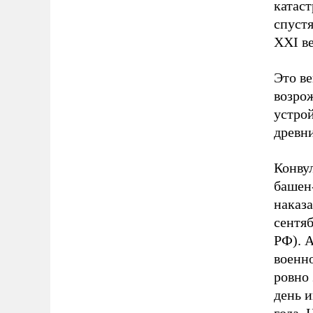
катаст
спуст
XXI ве
Это ве
возро
устрой
древн
Конву
башен
наказа
сентя
РФ). А
военно
ровно 
день и