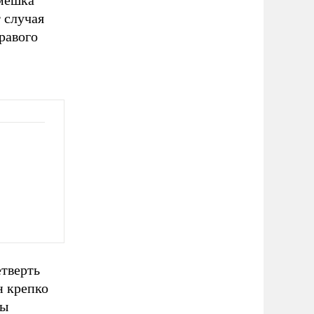
смешка
 случая
равого
етверть
н крепко
цы