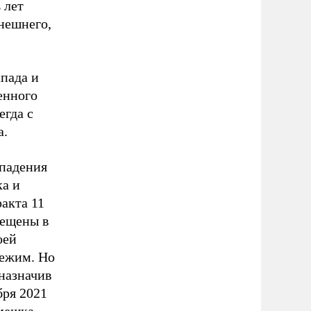
 лет
нешнего,
апада и
енного
егда с
а.
 падения
ка и
акта 11
рещены в
оей
режим. Но
 назначив
бря 2021