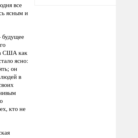
годня все
сь ясным и
– будущее
го
на США как
стало ясно:
ть; он
 людей в
своих
нчивым
о
ех, кто не
ская