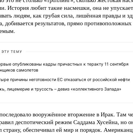
Но это не столько «троллинг», сколько жестокая на
и. История любит такие насмешки, она не упускает
вать людям, как грубая сила, лишённая правды и зд
а, добивается результатов, прямо противоположных
емым.
 ЭТУ ТЕМУ
ервые опубликованы кадры причастных к теракту 11 сентября
онщиков самолетов
ыре причины неготовности ЕС отказаться от российской нефти
ь, лицемерие и трусость – девиз «коллективного Запада»
 последовало вооружённое вторжение в Ирак. Там ч
правил деспотический режим Саддама Хусейна, но о
л страну, обеспечивал ей мир и порядок. Американ