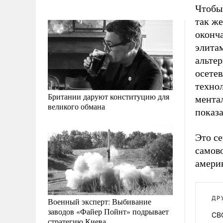
Чтобы
так же
оконч
элитам
альте
осетев
техно
Британии даруют конституцию для
мента
великого обмана
показ
Это с
самов
америк
ДР
Военный эксперт: Выбивание
заводов «Файер Пойнт» подрывает
СВО
стратегию Киева