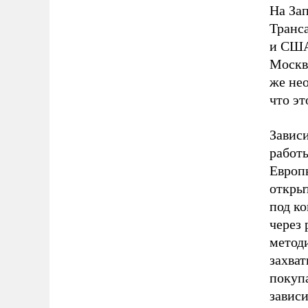
На За
Транс
и США
Москв
же нео
что эт
Завис
работ
Европ
откры
под ко
через 
методи
захва
покуп
завис