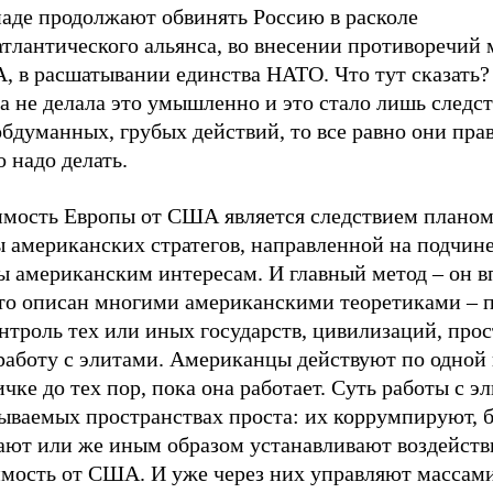
паде продолжают обвинять Россию в расколе
атлантического альянса, во внесении противоречий
, в расшатывании единства НАТО. Что тут сказать?
а не делала это умышленно и это стало лишь следс
бдуманных, грубых действий, то все равно они пра
о надо делать.
имость Европы от США является следствием плано
ы американских стратегов, направленной на подчин
ы американским интересам. И главный метод – он в
то описан многими американскими теоретиками – 
нтроль тех или иных государств, цивилизаций, про
работу с элитами. Американцы действуют по одной 
чке до тех пор, пока она работает. Суть работы с э
тываемых пространствах проста: их коррумпируют, 
ают или же иным образом устанавливают воздействи
имость от США. И уже через них управляют массам