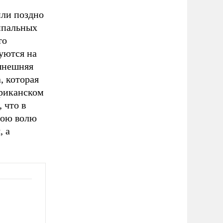
или поздно
ипальных
то
уются на
нынешняя
, которая
ериканском
 что в
вою волю
, а