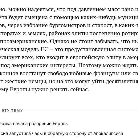
о, можно надеяться, что под давлением масс рано 
лита будет смещена с помощью каких-нибудь муниц
в, через избрание бургомистров и старост, в каких-
торатах и землях, районах элиты постепенно ротир
 проамериканские. Однако не стоит забывать, что 
ческая модель ЕС – это предустановленная система
лирует всех, кто входит в европейскую элиту в ам
 под американские интересы. Поэтому можно ждать,
 концов восстанут свободолюбивые французы или с
т жесткие немцы, но на это могут уйти десятилетия
ему Европы нужно решать сейчас.
 ЭТУ ТЕМУ
ерика начала разорение Европы
сия запустила часы в обратную сторону от Апокалипсиса