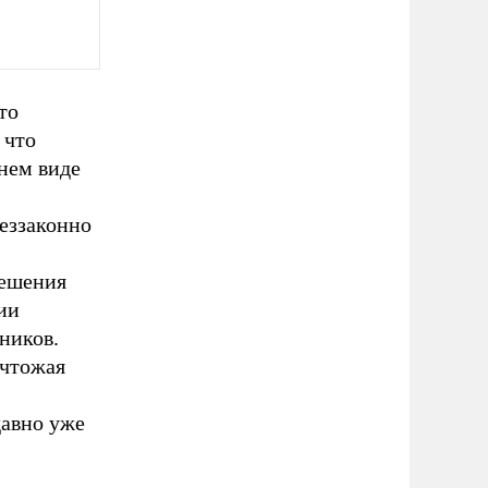
то
 что
нем виде
беззаконно
решения
ии
ников.
ичтожая
давно уже