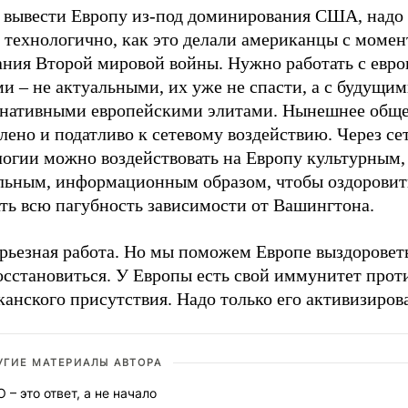
 вывести Европу из-под доминирования США, надо 
 технологично, как это делали американцы с момен
ания Второй мировой войны. Нужно работать с евр
и – не актуальными, их уже не спасти, а с будущим
рнативными европейскими элитами. Нынешнее обще
лено и податливо к сетевому воздействию. Через се
логии можно воздействовать на Европу культурным,
льным, информационным образом, чтобы оздоровить
ать всю пагубность зависимости от Вашингтона.
ерьезная работа. Но мы поможем Европе выздоровет
осстановиться. У Европы есть свой иммунитет прот
анского присутствия. Надо только его активизирова
УГИЕ МАТЕРИАЛЫ АВТОРА
 – это ответ, а не начало