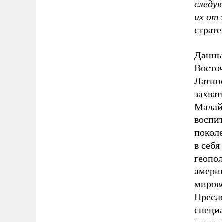
следу
их от
страте
Данный
Восто
Латинс
захват
Малай
воспи
покол
в себя
геопол
амери
миров
Пресл
специа