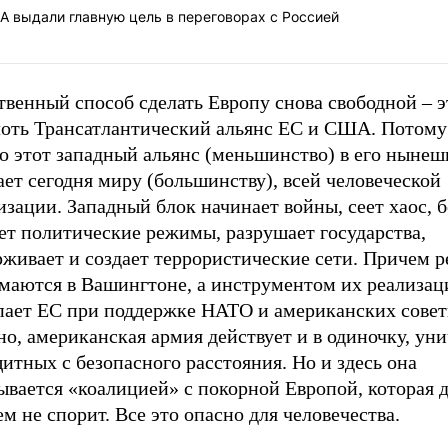
А выдали главную цель в переговорах с Россией
венный способ сделать Европу снова свободной – э
лоть Трансатлантический альянс ЕС и США. Потому
о этот западный альянс (меньшинство) в его нынеш
ет сегодня миру (большинству), всей человеческой
зации. Западный блок начинает войны, сеет хаос, 
ет политические режимы, разрушает государства,
рживает и создает террористические сети. Причем 
маются в Вашингтоне, а инструментом их реализац
пает ЕС при поддержке НАТО и американских совет
о, американская армия действует и в одиночку, ун
итных с безопасного расстояния. Но и здесь она
ывается «коалицией» с покорной Европой, которая 
ем не спорит. Все это опасно для человечества.