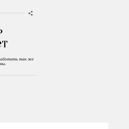
ь
ет
 работать так же
ны.