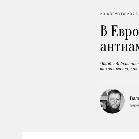
23 АВГУСТА 2022,
В Евр
антиа
Чтобы действител
технологично, как
Вал
дире