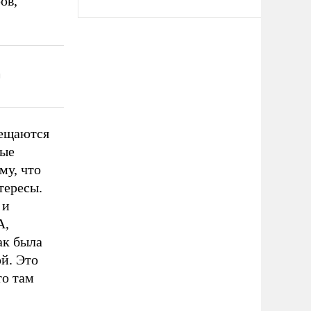
ов,
мещаются
ные
му, что
тересы.
 и
А,
ак была
й. Это
то там