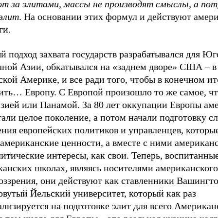
ют за элитами
,
массы не производят смыслы, а по
 элит
. На основании этих формул и действуют амер
ги.
 подход захвата государств разрабатывался для Юг
чной Азии, обкатывался на «заднем дворе» США – в
кой Америке, и все ради того, чтобы в конечном ит
ить… Европу. С Европой произошло то же самое, чт
зией или Панамой. За 80 лет оккупации Европы ам
тали целое поколение, а потом начали подготовку 
ения европейских политиков и управленцев, которы
 американские ценности, а вместе с ними американ
итические интересы, как свои. Теперь, воспитанные
канских школах, являясь носителями американского
оззрения, они действуют как ставленники Вашингто
овутый Йельский университет, который как раз
лизируется на подготовке элит для всего Американ