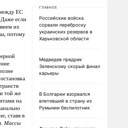
ГЛАВНОЕ
 между ЕС
Российские войска
 Даже если
сорвали переброску
твием их
украинских резервов в
вы, потому
Харьковской области
мерной
Медведев предрек
ение
Зеленскому скорый финал
полне
карьеры
постановка
странств
и той же
В Болгарии взорвался
литами на
влетевший в страну из
банально
Румынии беспилотник
е, ставя в
и.
Массы