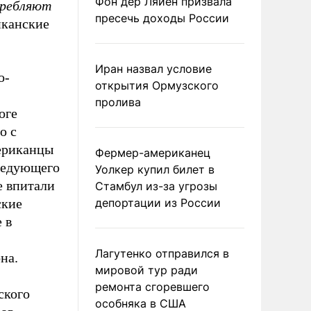
Фон дер Ляйен призвала
требляют
пресечь доходы России
иканские
Иран назвал условие
о-
открытия Ормузского
пролива
оге
о с
ериканцы
Фермер-американец
следующего
Уолкер купил билет в
е впитали
Стамбул из-за угрозы
ские
депортации из России
 в
Лагутенко отправился в
на.
мировой тур ради
ремонта сгоревшего
ского
особняка в США