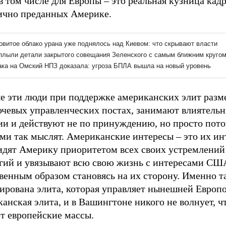
в том числе для Европы – это реальная кузница кадр
ично преданных Америке.
е эти люди при поддержке американских элит раз
ючевых управленческих постах, занимают влиятель
ии и действуют не по принуждению, но просто пото
ми так мыслят. Американские интересы – это их ин
идят Америку приоритетом всех своих устремлений
егий и увязывают всю свою жизнь с интересами СШ
венным образом становясь на их сторону. Именно т
ирована элита, которая управляет нынешней Европо
анская элита, и в Вашингтоне никого не волнует, ч
т европейские массы.