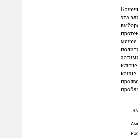
Конечн
эта э
выборо
протек
менее
полити
ассими
ключе
конце
проявя
пробл
НА
Ам
Рос