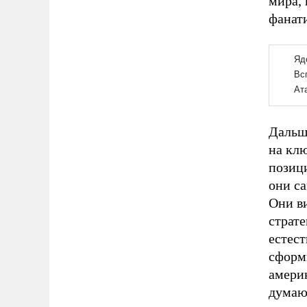
мира, 
фанат
Дальш
на кл
позиц
они са
Они в
страт
естест
сформ
америк
думаю