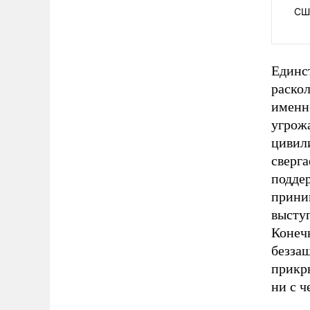
СШ
Единст
раско
именн
угрожа
цивили
сверга
подде
прини
высту
Конечн
беззащ
прикр
ни с ч