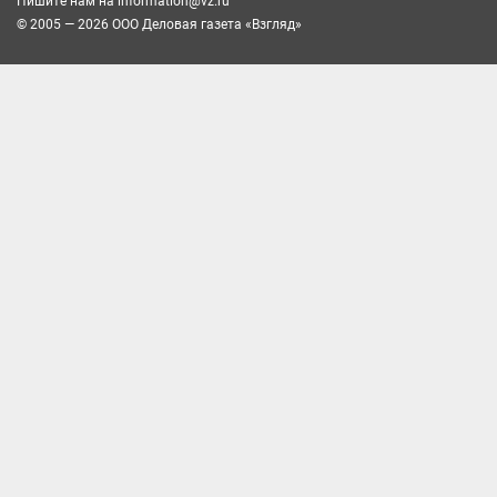
Пишите нам на
information@vz.ru
© 2005 — 2026 ООО Деловая газета «Взгляд»