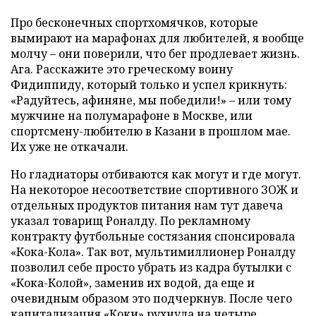
Про бесконечных спортхомячков, которые
вымирают на марафонах для любителей, я вообще
молчу – они поверили, что бег продлевает жизнь.
Ага. Расскажите это греческому воину
Фидиппиду, который только и успел крикнуть:
«Радуйтесь, афиняне, мы победили!» – или тому
мужчине на полумарафоне в Москве, или
спортсмену-любителю в Казани в прошлом мае.
Их уже не откачали.
Но гладиаторы отбиваются как могут и где могут.
На некоторое несоответствие спортивного ЗОЖ и
отдельных продуктов питания нам тут давеча
указал товарищ Роналду. По рекламному
контракту футбольные состязания спонсировала
«Кока-Кола». Так вот, мультимиллионер Роналду
позволил себе просто убрать из кадра бутылки с
«Кока-Колой», заменив их водой, да еще и
очевидным образом это подчеркнув. После чего
капитализация «Коки» рухнула на четыре