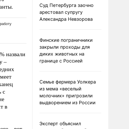
Суд Петербурга заочно
анты.
арестовал супругу
Александра Невзорова
Финские пограничники
закрыли проходы для
6% назвали
диких животных на
границе с Россией
у –
ледних
имеет
Семье фермера Уолкера
канец
из мема «веселый
 с
молочник» пригрозили
не
выдворением из России
т в
Эксперт объяснил
ого – вот