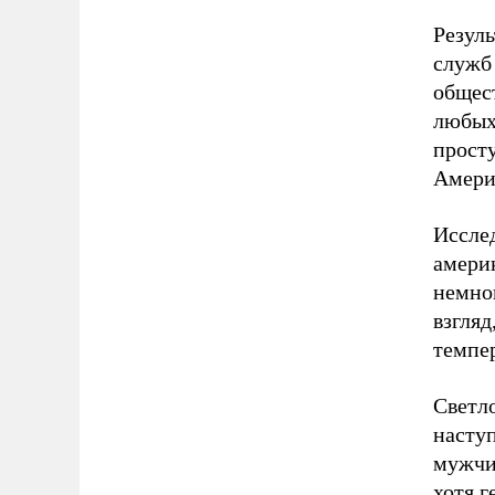
Резул
служб
общест
любых
прост
Амери
Иссле
амери
немног
взгляд
темпер
Светло
наступ
мужчи
хотя 