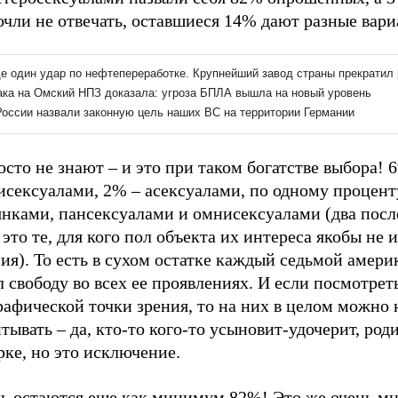
чли не отвечать, оставшиеся 14% дают разные вари
сто не знают – и это при таком богатстве выбора! 
исексуалами, 2% – асексуалами, по одному процент
янками, пансексуалами и омнисексуалами (два пос
 это те, для кого пол объекта их интереса якобы не 
ия). То есть в сухом остатке каждый седьмой амери
 свободу во всех ее проявлениях. И если посмотреть
афической точки зрения, то на них в целом можно 
тывать – да, кто-то кого-то усыновит-удочерит, роди
ке, но это исключение.
дь остаются еще как минимум 82%! Это же очень мн