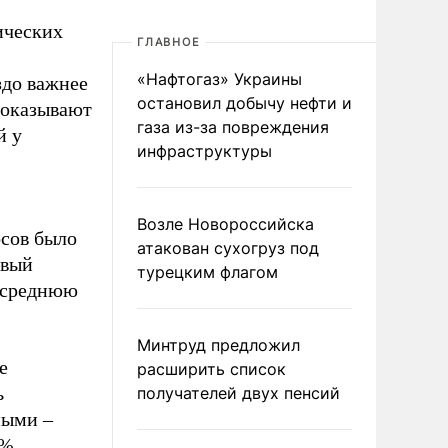
ических
ГЛАВНОЕ
«Нафтогаз» Украины
здо важнее
остановил добычу нефти и
показывают
газа из-за повреждения
й у
инфраструктуры
Возле Новороссийска
осов было
атакован сухогруз под
рвый
турецким флагом
ь среднюю
Минтруд предложил
е
расширить список
ь
получателей двух пенсий
ными –
3%