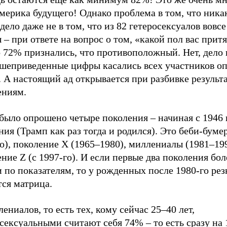
Америка будущего! Однако проблема в том, что ник
 дело даже не в том, что из 82 гетеросексуалов вовсе
 – при ответе на вопрос о том, «какой пол вас притя
 72% признались, что противоположный. Нет, дело 
ышеприведенные цифры касались всех участников оп
 А настоящий ад открывается при разбивке результ
ениям.
было опрошено четыре поколения – начиная с 1946 
ия (Трамп как раз тогда и родился). Это беби-буме
о), поколение X (1965–1980), миллениалы (1981–19
ние Z (с 1997-го). И если первые два поколения бо
 по показателям, то у рожденных после 1980-го рез
тся матрица.
ениалов, то есть тех, кому сейчас 25–40 лет,
сексуальными считают себя 74% – то есть сразу на