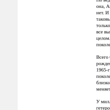
она, 
нет. И
таковы
только
все в
целом.
покол
Всего 
рожден
1965-г
поколе
близки
меняе
У милл
гетеро