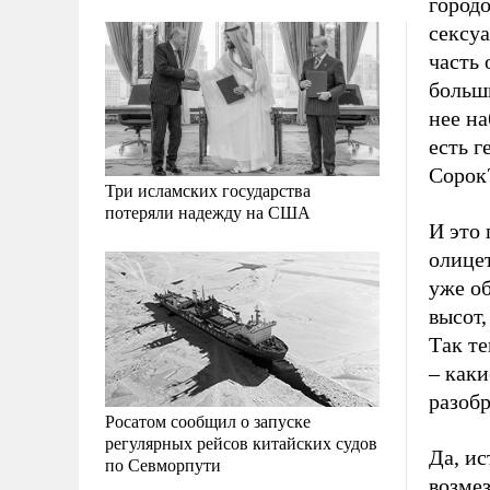
городо
сексуа
часть 
больши
нее на
есть 
Сорок
Три исламских государства
потеряли надежду на США
И это 
олице
уже о
высот,
Так те
– каки
разобр
Росатом сообщил о запуске
регулярных рейсов китайских судов
Да, ис
по Севморпути
возме