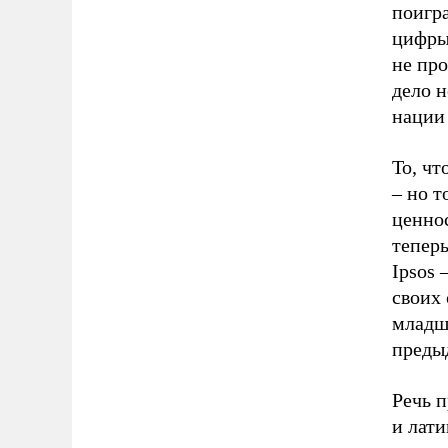
поигра
цифры
не про
дело н
нации 
То, чт
– но т
ценнос
теперь
Ipsos
своих
младш
предыд
Речь п
и лат