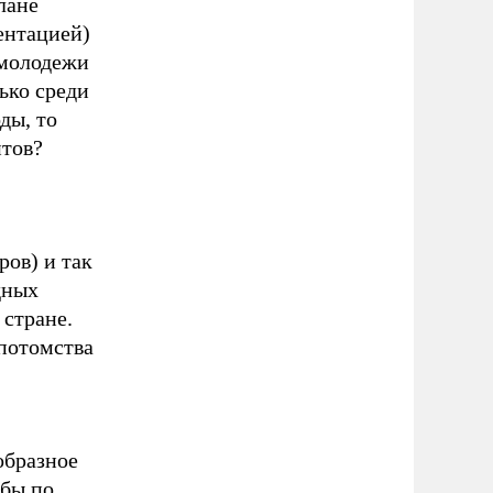
лане
ентацией)
 молодежи
ько среди
ды, то
нтов?
ов) и так
дных
 стране.
 потомства
образное
 бы по