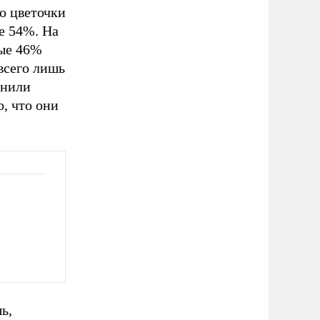
ко цветочки
е 54%. На
ные 46%
 всего лишь
анили
о, что они
ь,