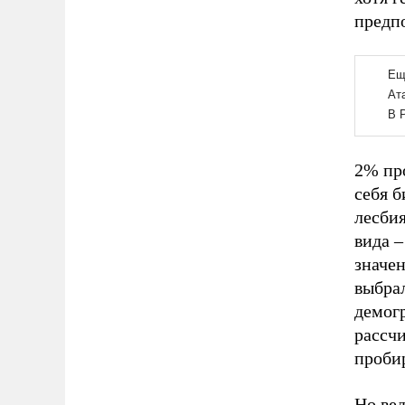
предпо
2% про
себя б
лесби
вида –
значен
выбрал
демогр
рассчи
пробир
Но ве