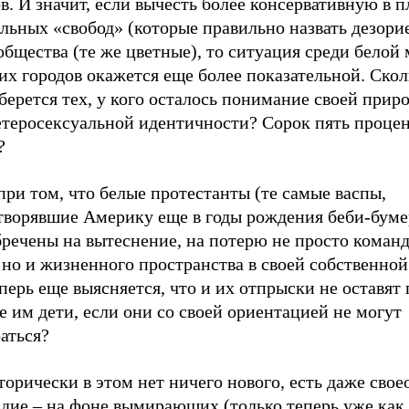
в. И значит, если вычесть более консервативную в п
льных «свобод» (которые правильно назвать дезори
общества (те же цветные), то ситуация среди белой
х городов окажется еще более показательной. Скол
берется тех, у кого осталось понимание своей приро
гетеросексуальной идентичности? Сорок пять проце
?
при том, что белые протестанты (те самые васпы,
творявшие Америку еще в годы рождения беби-бумер
бречены на вытеснение, на потерю не просто коман
 но и жизненного пространства в своей собственной
перь еще выясняется, что и их отпрыски не оставят
е им дети, если они со своей ориентацией не могут
аться?
торически в этом нет ничего нового, есть даже свое
здие – на фоне вымирающих (только теперь уже как