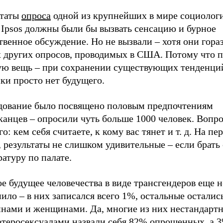
ьтаты
опроса
одной из крупнейших в мире социолог
 Ipsos должны были бы вызвать сенсацию и бурное
венное обсуждение. Но не вызвали – хотя они гора
 других опросов, проводимых в США. Потому что 
ую вещь – при сохранении существующих тенденци
ки просто нет будущего.
дование было посвящено половым предпочтениям
канцев – опросили чуть больше 1000 человек. Вопр
о: кем себя считаете, к кому вас тянет и т. д. На пе
, результаты не слишком удивительные – если брат
атуру по палате.
е будущее человечества в виде трансгендеров еще н
ило – в них записался всего 1%, остальные осталис
нами и женщинами. Да, многие из них нестандарт
гетеросексуалами назвали себя 82% опрошенных, а 