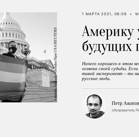
1 МАРТА 2021, 08:56
•
М
Америку 
будущих 
Ничего хорошего в этом не
хозяева своей судьбы. Есл
такой эксперимент – то н
русские люди.
Петр Акопо
обозреватель Р