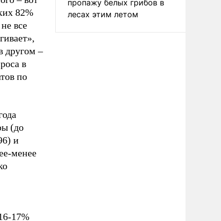
пропажу белых грибов в
аких 82%
лесах этим летом
 не все
гивает»,
в другом –
роса в
атов по
года
ры (до
96) и
лее-менее
ко
 16-17%