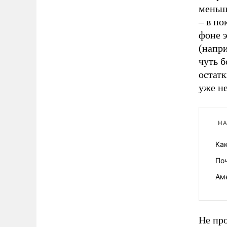
меньше
– в по
фоне 
(напри
чуть 
остатк
уже не
НА
Ка
По
Ам
Не пр