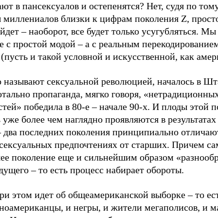
ют в пансексуалов и остепенятся? Нет, судя по тому
 миллениалов близки к цифрам поколения Z, просто
йдет – наоборот, все будет только усугубляться. М
е с простой модой – а с реальным перекодирование
(пусть и такой условной и искусственной, как аме
о называют сексуальной революцией, началось в Шта
отально пропаганда, мягко говоря, «нетрадиционны
тей» победила в 80-е – начале 90-х. И плоды этой 
 уже более чем наглядно проявляются в результатах
 – два последних поколения принципиально отличаю
 сексуальных предпочтениях от старших. Причем са
ее поколение еще и сильнейшим образом «разнооб
ущего – то есть процесс набирает обороты.
ри этом идет об общеамериканской выборке – то ест
иноамериканцы, и негры, и жители мегаполисов, и 