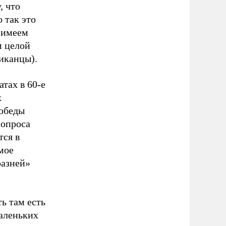
, что
 так это
ы имеем
м целой
риканцы).
тах в 60-е
х
победы
 опроса
тся в
мое
разней»
ь там есть
маленьких