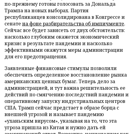
по-прежнему готовы голосовать за Дональда
Трампа на новых выборах. Партия
республиканцев консолидирована в Конгрессе и
сенате
на фоне разбирательства об импичменте
.
Сейчас все будет зависеть от двух обстоятельств:
насколько глубоким окажется экономический
кризис в результате пандемии и насколько
эффективными окажутся меры администрации
для его предотвращения.
Заявленные финансовые стимулы позволили
обеспечить определенное восстановление рынка
американских ценных бумаг. Теперь дело за
администрацией, и тут важна решительность ее
действий по смягчению последствий пандемии и
оперативному запуску индустриальных центров
США. Трамп сейчас предстает в образе борца с
внешней угрозой и называет пандемию
«уханьским вирусом», указывая на то, что эта
угроза пришла из Китая и нужно дать ей
американский ответ. Возможно, национализм как