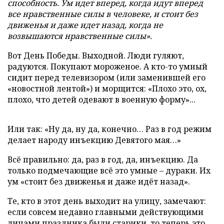
способность.
Ум
идет
вперед
, когда
идут
вперед
все нравственные силы в человеке, и стоит без
движенья и даже
идет
назад, когда не
возвышаются нравственные силы».
Вот День Победы. Выходной. Люди гуляют,
радуются. Покупают мороженое. А кто-то умный
сидит перед телевизором (или заменившей его
«новостной лентой») и морщится: «Плохо это, ох,
плохо, что детей одевают в военную форму»...
Или так: «Ну да, ну да, конечно… Раз в год режим
делает народу инъекцию Девятого мая…»
Всё правильно: да, раз в год, да, инъекцию. Да
только подмечающие всё это умные – дураки. Их
ум «стоит без движенья и даже идёт назад».
Те, кто в этот день выходит на улицу, замечают:
если совсем недавно главными действующими
лицами праздника были старики, то теперь это