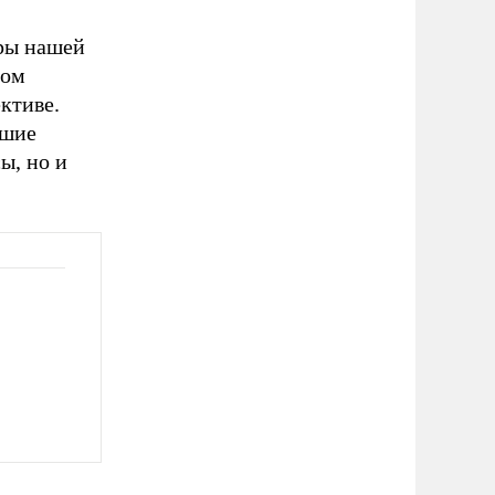
оры нашей
сом
ктиве.
йшие
ы, но и