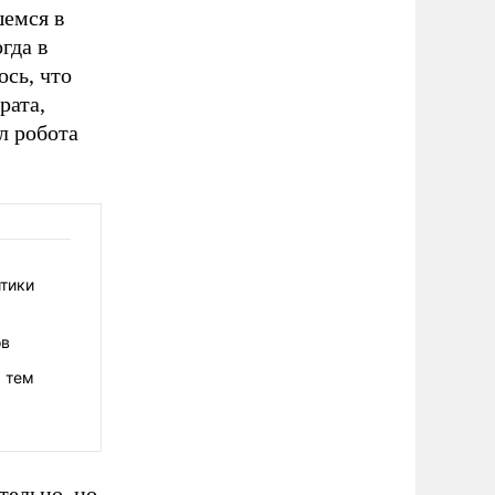
шемся в
гда в
сь, что
рата,
л робота
итики
ов
, тем
тельно, но