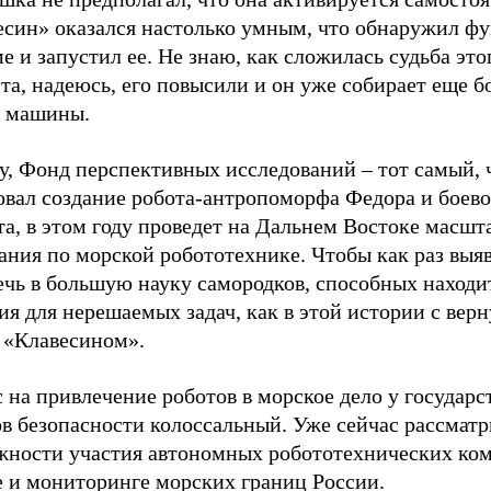
есин» оказался настолько умным, что обнаружил ф
е и запустил ее. Не знаю, как сложилась судьба это
та, надеюсь, его повысили и он уже собирает еще б
 машины.
у, Фонд перспективных исследований – тот самый, 
овал создание робота-антропоморфа Федора и боево
та, в этом году проведет на Дальнем Востоке масш
ания по морской робототехнике. Чтобы как раз выя
ечь в большую науку самородков, способных находи
я для нерешаемых задач, как в этой истории с вер
 «Клавесином».
 на привлечение роботов в морское дело у государс
ов безопасности колоссальный. Уже сейчас рассмат
жности участия автономных робототехнических ком
е и мониторинге морских границ России.