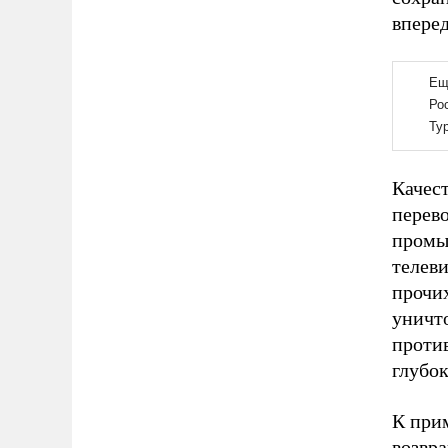
вперед
Качест
перев
промы
телеви
прочи
уничто
против
глубок
К при
возвра