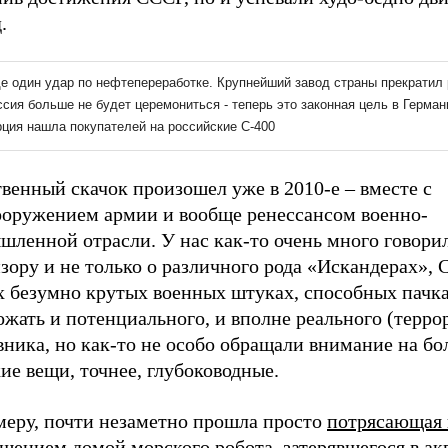
.
венный скачок произошел уже в 2010-е – вместе с
ооружением армии и вообще ренессансом военно-
шленной отрасли. У нас как-то очень много говори
зору и не только о различного рода «Искандерах», 
х безумно крутых военных штуках, способных пачк
жать и потенциального, и вполне реального (терро
ника, но как-то не особо обращали внимание на бо
ие вещи, точнее, глубоководные.
меру, почти незаметно прошла просто
потрясающая 
щением домой морского робота, затерявшегося в ак