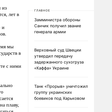
 из
ГЛАВНОЕ
ся, лет в
Замминистра обороны
Санчик получил звание
 и
генерала армии
ов.
емя мы
Верховный суд Швеции
ударств в
утвердил передачу
задержанного сухогруза
сте с ними
«Каффа» Украине
вально
Танк «Прорыв» уничтожил
го
группу украинских
сается
боевиков под Харьковом
на плаву,
гаться