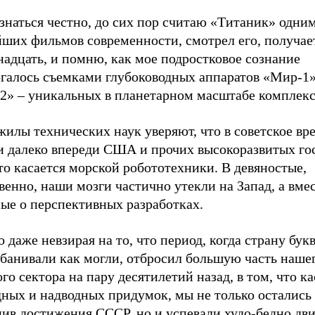
знаться честно, до сих пор считаю «Титаник» одним
ших фильмов современности, смотрел его, получает
адцать, и помню, как мое подростковое сознание
ргалось съемками глубоководных аппаратов «Мир-1»
2» – уникальных в планетарном масштабе комплекс
илы технических наук уверяют, что в советское вр
и далеко впереди США и прочих высокоразвитых гос
то касается морской робототехники. В девяностые,
венно, наши мозги частично утекли на Запад, а вме
ые о перспективных разработках.
 даже невзирая на то, что период, когда страну бук
рбанивали как могли, отбросил большую часть наше
го сектора на пару десятилетий назад, в том, что ка
ных и надводных придумок, мы не только остались 
ив достижения СССР, но и успевали худо-бедно дви