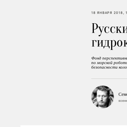
18 ЯНВАРЯ 2018, 
Русск
гидро
Фонд перспективн
по морской робото
безопасности коло
Сем
военк