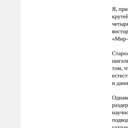
Я, при
крутей
четырн
восто
«Мир-
Старож
шагал
том, ч
естест
и данн
Однако
разде
научно
подвод
сохран