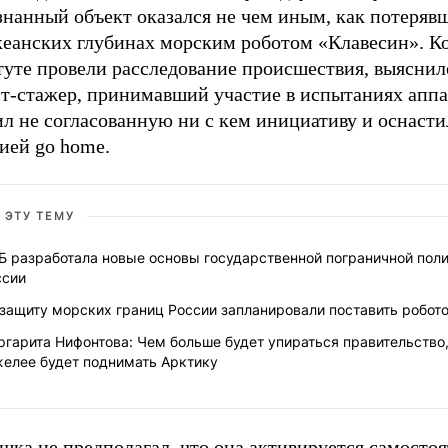
знанный объект оказался не чем иным, как потеряв
кеанских глубинах морским роботом «Клавесин». Ко
уте провели расследование происшествия, выяснило
нт-стажер, принимавший участие в испытаниях аппа
л не согласованную ни с кем инициативу и оснасти
ией go home.
 ЭТУ ТЕМУ
Б разработала новые основы государственной пограничной пол
ссии
защиту морских границ России запланировали поставить робот
гарита Нифонтова: Чем больше будет упираться правительство
желее будет поднимать Арктику
ка не предполагал, что она активируется самостоя