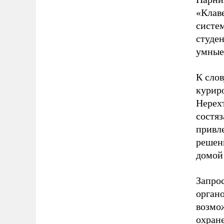
«Клав
систем
студен
умные
К слов
курир
Нерех
состяз
привл
решени
домой
Запрос
орган
возмо
охран