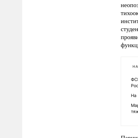
неопо
тихоо
инстит
студе
прояви
функц
НА
ФС
Ро
На 
Мар
тя
Парниш