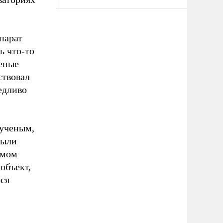
парат
ь что-то
ченые
ствовал
едливо
 ученым,
были
амом
объект,
ося