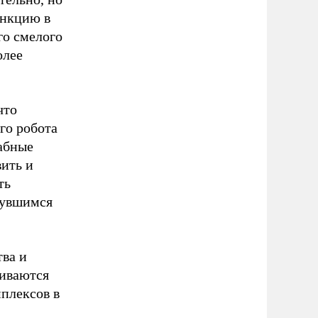
ункцию в
го смелого
олее
что
го робота
табные
вить и
ть
нувшимся
тва и
риваются
плексов в