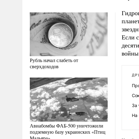
Гидро
планет
звездн
Если с
десяти
войны
Рубль начал слабеть от
сверхдоходов
ДР
Пр
Со
За 
На 
Авиабомбы ФАБ-500 уничтожили
подземную базу украинских «Птиц
Мадьяра»