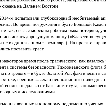
о океана на Дальнем Востоке.
 2014-м испытывали глубоководный необитаемый ап
есин». Во время погружения в бухте Большой Камен
не так, связь с морским роботом была потеряна, у
ились искать дорогущую машину («Клавесин» суще
и не в единственном экземпляре). На проекте справ
лись поставить крест.
 некоторое время после трагического, как казалось
ента системы безопасности Тихоокеанского флота 
ы по тревоге – в бухте Золотой Рог, фактически в с
востоке, военные засекли неопознанный подводный 
ый всплыл недалеко от базы института, занимавшег
ководными исследованиями.
стью для военных и к полному недоумению ученых,