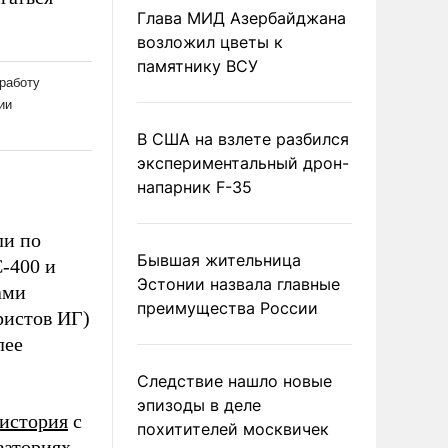
Глава МИД Азербайджана
возложил цветы к
памятнику ВСУ
В США на взлете разбился
экспериментальный дрон-
напарник F-35
ли по
Бывшая жительница
С-400 и
Эстонии назвала главные
ами
преимущества России
ристов ИГ)
лее
Следствие нашло новые
эпизоды в деле
история
с
похитителей москвичек
ваториях