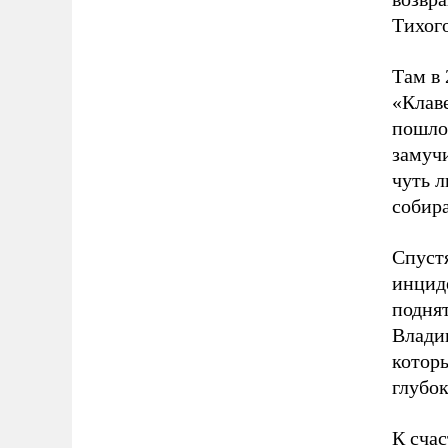
Тихог
Там в
«Клав
пошло 
замуч
чуть л
собира
Спустя
инцид
поднят
Влади
котор
глубо
К сча