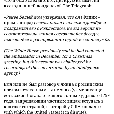
Что и было сделано. Вот, цитирую из заметки
в
сегодняшней лондонской The Telegraph:
«Ранее Белый дом утверждал, что он
(Флинн –
прим. автора)
разговаривал с послом в декабре и
поздравлял его с Рождеством, но эта версия не
соответствовала записи состоявшейся беседы,
имеющейся в распоряжении одной из спецслужб».
(
The
White
House
previously
said
he
had
contacted
the
ambassador
in
December
for
a
Christmas
greeting,
but
this
account
was
challenged
by
recordings
of
the
conversation
by
an
intelligence
agency.)
Был или не был разговор Флинна с российским
послом незаконным – я не знаю (у американцев
есть закон Логана от какого-то там кудрявого 1799
года, запрещающий частным лицам вступать в
контакт со страной, с которой у США «нелады» –
with which the United States is in dispute).