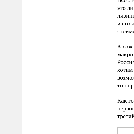
Все эт
это ли
лизинг
и его 
стоимо
К сож
макроэ
Росси
хотим
возмож
то пор
Как го
первог
третий