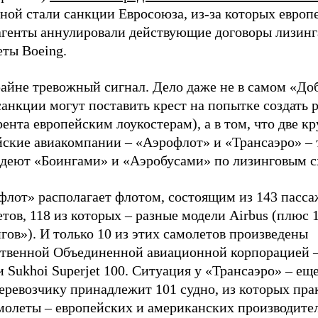
ной стали санкции Евросоюза, из-за которых европ
агенты аннулировали действующие договоры лизинг
еты Boeing.
райне тревожный сигнал. Дело даже не в самом «До
санкции могут поставить крест на попытке создать 
ента европейским лоукостерам), а в том, что две 
йские авиакомпании – «Аэрофлот» и «Трансаэро» – 
адеют «Боингами» и «Аэробусами» по лизинговым с
флот» располагает флотом, состоящим из 143 пасс
тов, 118 из которых – разные модели Airbus (плюс 1
ов»). И только 10 из этих самолетов произведены
ственной Объединенной авиационной корпорацией –
 Sukhoi Superjet 100. Ситуация у «Трансаэро» – еще
еревозчику принадлежит 101 судно, из которых пра
амолеты – европейских и американских производите