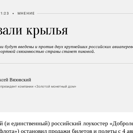
11:23
•
МНЕНИЕ
зали крылья
ции будут введены и против двух крупнейших российских авиаперев
портной связанностью страны станет пиковой.
ксей Вязовский
-президент компании «Золотой монетный дом»
й (и единственный) российский лоукостер «Доброле
флота»)
остановил продажи билетов и полеты с 4 ав