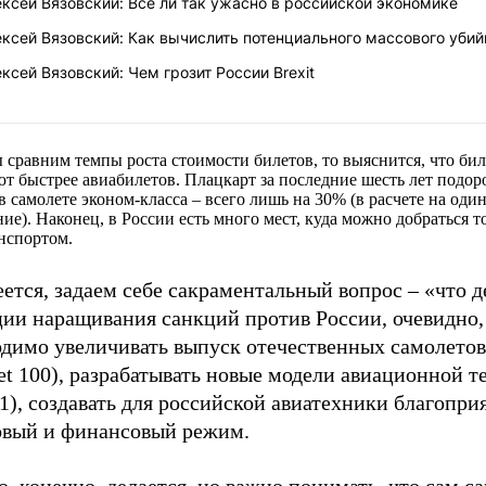
ксей Вязовский: Все ли так ужасно в российской экономике
ксей Вязовский: Как вычислить потенциального массового убий
ксей Вязовский: Чем грозит России Brexit
 сравним темпы роста стоимости билетов, то выяснится, что бил
т быстрее авиабилетов. Плацкарт за последние шесть лет подор
 в самолете эконом-класса – всего лишь на 30% (в расчете на оди
ние). Наконец, в России есть много мест, куда можно добраться т
нспортом.
ется, задаем себе сакраментальный вопрос – «что д
ции наращивания санкций против России, очевидно,
одимо увеличивать выпуск отечественных самолетов
et 100), разрабатывать новые модели авиационной 
1), создавать для российской авиатехники благопр
овый и финансовый режим.