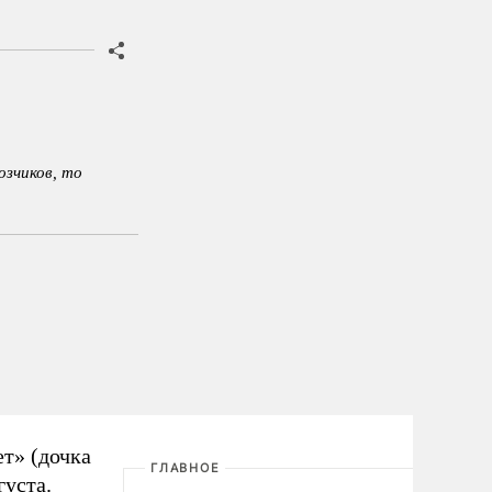
озчиков, то
т» (дочка
ГЛАВНОЕ
густа
.