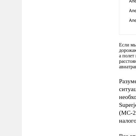
Але
Але
Але
Если мы
дорожаю
а полет
расстоя
авиатра
Разуме
ситуа
необх
Superj
(МС-2
налог