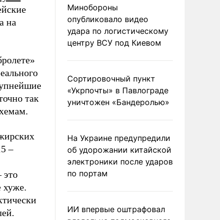
Минобороны
ейские
опубликовало видео
а на
удара по логистическому
центру ВСУ под Киевом
бролете»
реального
Сортировочный пункт
крупнейшие
«Укрпочты» в Павлограде
точно так
уничтожен «Бандеролью»
хемам.
ажирских
На Украине предупредили
5 –
об удорожании китайской
электроники после ударов
по портам
 это
 хуже.
ктически
ИИ впервые оштрафовал
лей.