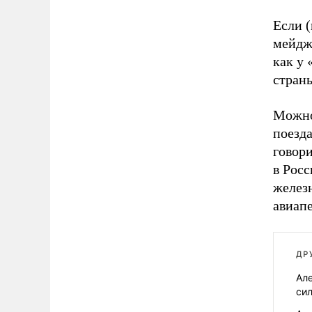
Если (
мейдже
как у 
страны
Можно
поезда
говор
в Росс
железн
авиапе
ДР
Але
си