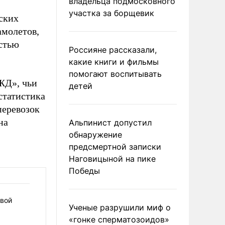
владельца подмосковного
участка за борщевик
йских
амолетов,
остью
Россияне рассказали,
какие книги и фильмы
помогают воспитывать
ЖД», чьи
детей
статистика
перевозок
на
Альпинист допустил
обнаружение
предсмертной записки
Наговицыной на пике
Победы
овой
Ученые разрушили миф о
«гонке сперматозоидов»