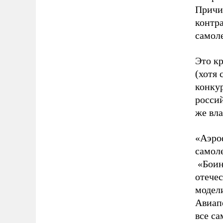
Причи
контр
самол
Это к
(хотя 
конкур
росси
же вл
«Аэро
самоле
«Боинг
отече
модели
Авиап
все с