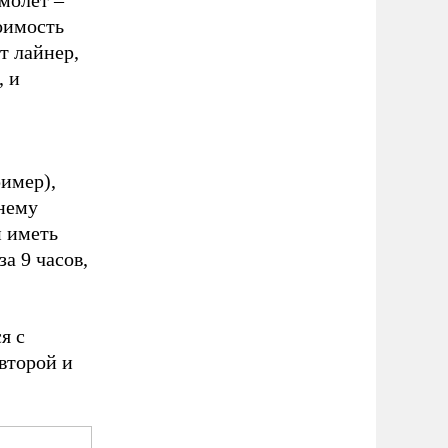
амолет –
оимость
т лайнер,
, и
имер),
нему
и иметь
а 9 часов,
я с
 второй и