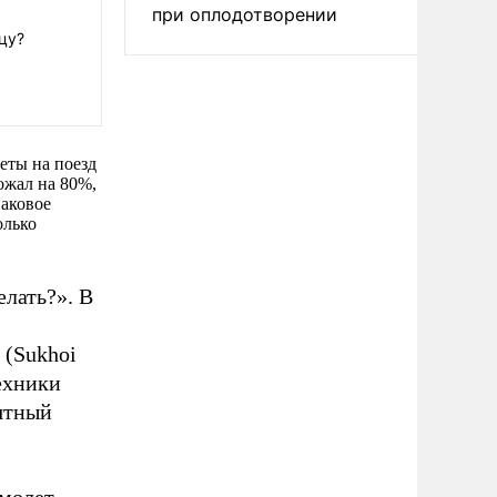
при оплодотворении
цу?
еты на поезд
ожал на 80%,
наковое
олько
елать?». В
 (Sukhoi
техники
иятный