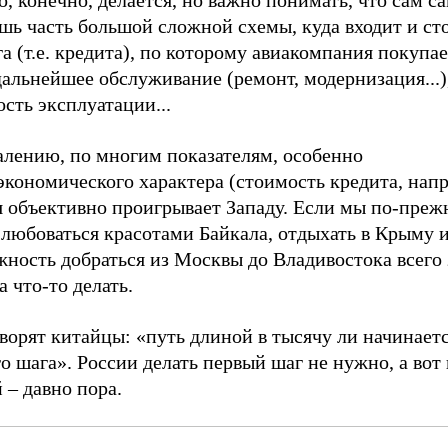
о, конечно, делается, но важно понимать, что сам с
шь часть большой сложной схемы, куда входит и ст
а (т.е. кредита), по которому авиакомпания покупае
дальнейшее обслуживание (ремонт, модернизация...)
сть эксплуатации...
алению, по многим показателям, особенно
кономического характера (стоимость кредита, напр
я объективно проигрывает Западу. Если мы по-преж
 любоваться красотами Байкала, отдыхать в Крыму 
ность добраться из Москвы до Владивостока всего з
а что-то делать.
ворят китайцы: «путь длиной в тысячу ли начинаетс
о шага». России делать первый шаг не нужно, а вот
 – давно пора.