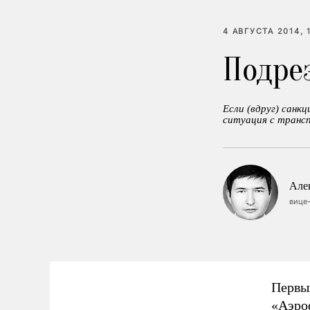
4 АВГУСТА 2014, 
Подре
Если (вдруг) санк
ситуация с транс
Але
вице
Первы
«Аэро