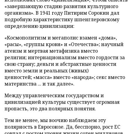
«завершающую стадию развития культурного
организма». В 1941 году Питирим Сорокин дал
подробную характеристику шпенглеровскому
определению цивилизации:
«Космополитизм и мегаполис взамен «дома»,
«расы», «группы крови» и «Отечества»; научный
атеизм и мертвая метафизика вместо
религии; интернационализм вместо гордости за
свою страну; деньги и абстрактные ценности
вместо земли и реальных (живых)
ценностей; «масса» вместо «народа»; секс вместо
материнства ... и так далее».
Между управленческим государством и
цивилизацией культуры существует огромная
пропасть, это два полярных понятия.
Тем не менее, мы воочию наблюдаем эту
полярность в Евросоюзе. Да, бесспорно, рост ЕС
совпал с ростом уровня жизни сотен миллионов