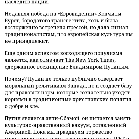
наследию нации.
Недавняя победа на «Евровидении» Кончиты
Вурст, бородатого трансвестита, хоть и была
восторженно встречена прессой, но дала сигнал
традиционалистам, что европейская культура им
не принадлежит.
Еще одним аспектом восходящего популизма
является,
как отмечает
The
New York Times
,
сдержанное восхищение Владимиром Путиным.
Почему? Путин не только публично отвергает
моральный релятивизм Запада, но и создает базу
для правовых норм, которые сознательно уходят
корнями в традиционные христианские понятия
о добре и зле.
Путин является анти-Обамой: он пытается занять
культурно-нравственный вакуум, оставленный
Америкой. Пока мы празднуем торжество
мультикультурализма, расширяем права ЛГБТ и