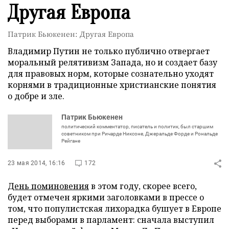
Другая Европа
Патрик Бьюкенен: Другая Европа
Владимир Путин не только публично отвергает
моральный релятивизм Запада, но и создает базу
для правовых норм, которые сознательно уходят
корнями в традиционные христианские понятия
о добре и зле.
Патрик Бьюкенен
политический комментатор, писатель и политик, был старшим
советником при Ричарде Никсоне, Джеральде Форде и Рональде
Рейгане
23 мая 2014, 16:16
172
День поминовения
в этом году, скорее всего,
будет отмечен яркими заголовками в прессе о
том, что популистская лихорадка бушует в Европе
перед выборами в парламент: сначала выступил