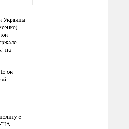
ой Украины
исенко)
ной
держало
х) на
Но он
кой
политу с
 УНА-