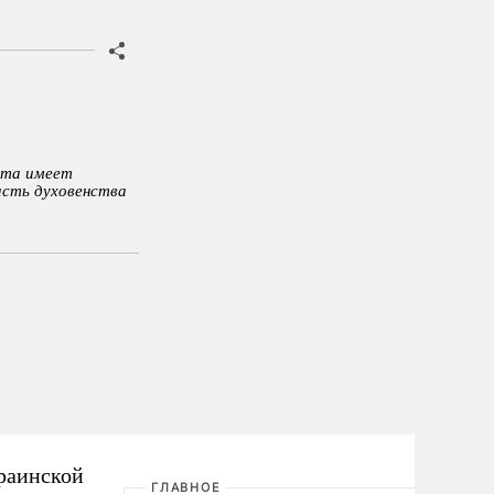
ата имеет
асть духовенства
раинской
ГЛАВНОЕ