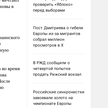
е мечтают
проверить «Яблоко»
 новы в
перед выборами
Пост Дмитриева о гибели
Европы из-за мигрантов
раинского
собрал миллион
е
просмотров в X
вную
В РЖД сообщили о
а во время
четвертой попытке
продать Рижский вокзал
ова
После
ую
Российские синхронистки
завоевали золото на
чемпионате Европы