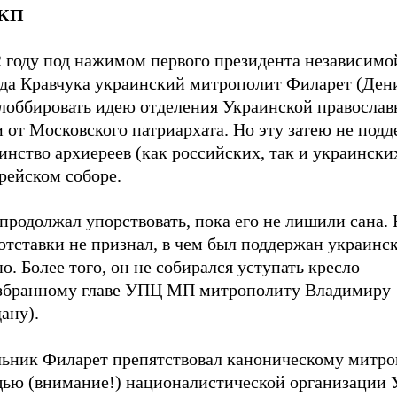
КП
2 году под нажимом первого президента независим
да Кравчука украинский митрополит Филарет (Ден
 лоббировать идею отделения Украинской православ
 от Московского патриархата. Но эту затею не под
нство архиереев (как российских, так и украински
рейском соборе.
продолжал упорствовать, пока его не лишили сана. 
отставки не признал, в чем был поддержан украинс
ю. Более того, он не собирался уступать кресло
збранному главе УПЦ МП митрополиту Владимиру
ану).
льник Филарет препятствовал каноническому митро
ью (внимание!) националистической организации