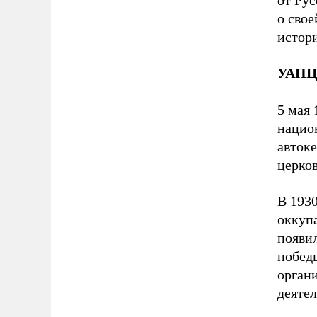
от Ру
о свое
истор
УАП
5 мая 
нацио
авток
церков
В 1930
оккуп
появи
победы
орган
деятел