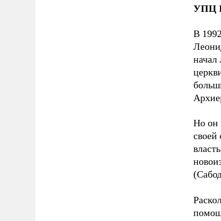
УПЦ 
В 199
Леони
начал
церкви
больши
Архие
Но он 
своей 
власть
новои
(Сабод
Раско
помощ