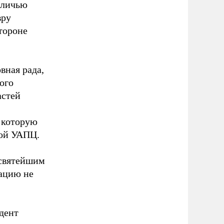
оличью
вру
тороне
вная рада,
ого
астей
в которую
кой УАПЦ.
«святейшим
зацию не
идент