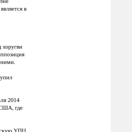
лне
является в
 хоругви
оппозиция
 ними.
тупил
аля 2014
США, где
ческую УПЦ