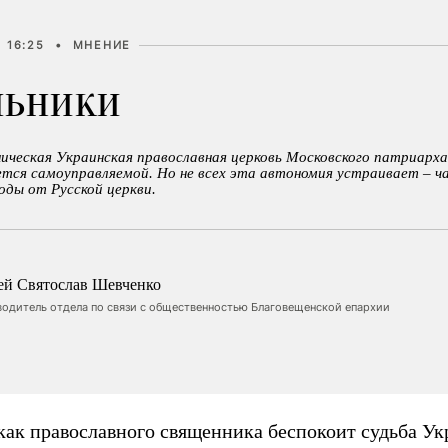
 16:25
•
МНЕНИЕ
льники
ническая Украинская православная церковь Московского патриарх
тся самоуправляемой. Но не всех эта автономия устраивает – ч
оды от Русской церкви.
ей Святослав Шевченко
водитель отдела по связи с общественностью Благовещенской епархии
как православного священника беспокоит судьба Ук