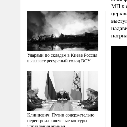
МП к 
церкви
высту
надав
патриа
Ударами по складам в Киеве Россия
вызывает ресурсный голод ВСУ
Клинцевич: Путин содержательно
перестроил ключевые контуры
управления армией