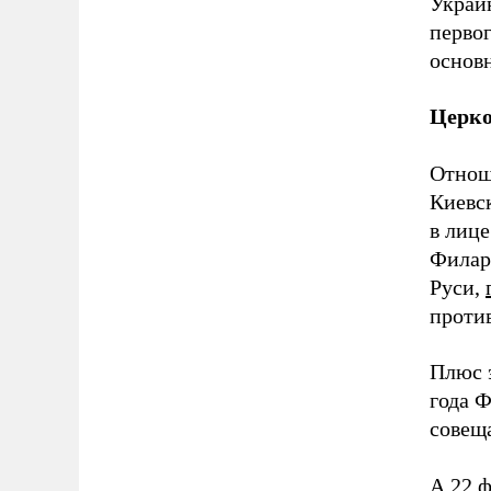
Украи
первог
основ
Церко
Отнош
Киевск
в лиц
Филар
Руси,
проти
Плюс 
года 
совеща
А 22 