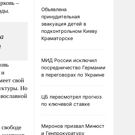
рковь –
Объявлена
оды.
принудительная
эвакуация детей в
подконтрольном Киеву
ва
Краматорске
и
МИД России исключил
ковь
посредничество Германии
 и
в переговорах по Украине
меет свой
уктуры. Но
авославной
ЦБ пересмотрел прогноз
по ключевой ставке
Миронов призвал Минюст
 свободе
и Генпрокуратуру