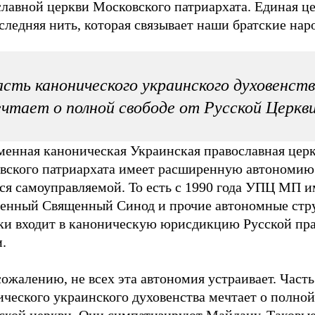
лавной церкви Московского патриархата. Единая це
следняя нить, которая связывает наши братские нар
сть канонического украинского духовенст
чтает о полной свободе от Русской Церкв
менная каноническая Украинская православная цер
вского патриархата имеет расширенную автономию
ся самоуправляемой. То есть с 1990 года УПЦ МП и
венный Священный Синод и прочие автономные стр
аки входит в каноническую юрисдикцию Русской пр
.
сожалению, не всех эта автономия устраивает. Часть
ческого украинского духовенства мечтает о полной