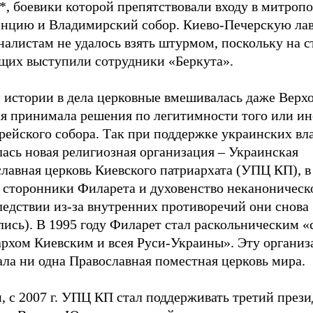
, боевики которой препятствовали входу в митроп
енцию и Владимирский собор. Киево-Печерскую ла
алистам не удалось взять штурмом, поскольку на с
щих выступили сотрудники «Беркута».
 истории в дела церковные вмешивалась даже Верхо
ая принимала решения по легитимности того или ин
рейского собора. Так при поддержке украинских вл
ась новая религиозная организация – Украинская
славная церковь Киевского патриархата (УПЦ КП), 
 сторонники Филарета и духовенство неканоничес
ледствии из-за внутренних противоречий они снова
лись). В 1995 году Филарет стал раскольническим 
архом Киевским и всея Руси-Украины». Эту органи
ла ни одна Православная поместная церковь мира.
, с 2007 г. УПЦ КП стал поддерживать третий през