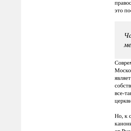
правос
это по
Ча
ме
Совре
Моско
являет
собст
все-т
церкви
Но, к 
канони