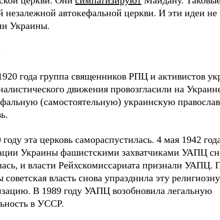
сской церкви. Они
симпатизируют
Майдану. Таковы
й незалежной автокефальной церкви. И эти идеи не
ии Украины.
Ц
1920 года группа священников РПЦ и активистов ук
налистического движения провозгласили на Украин
ефальную (самостоятельную) украинскую правосла
ь.
 году эта церковь самораспустилась. 4 мая 1942 год
ации Украины фашистскими захватчиками УАПЦ сн
лась, и власти Рейхскомиссариата признали УАПЦ. 
 советская власть снова упразднила эту религиозн
изацию. В 1989 году УАПЦ возобновила легальную
ьность в УССР.