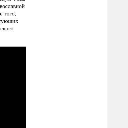
вославной
е того,
стующих
ского