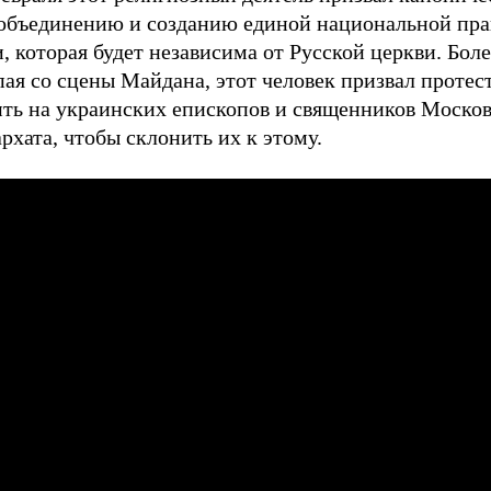
объединению и созданию единой национальной пра
, которая будет независима от Русской церкви. Боле
пая со сцены Майдана, этот человек призвал проте
ить на украинских епископов и священников Москов
рхата, чтобы склонить их к этому.