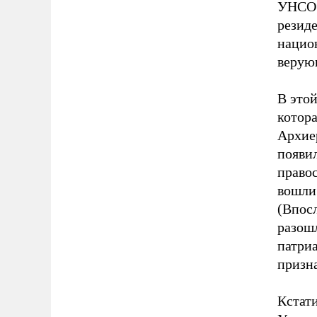
УНСО*
резид
национ
верую
В этой
котор
Архие
появил
право
вошли
(Впос
разош
патри
призна
Кстати