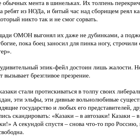
е обычных мента в шинельках. Их толпень перекрич
а ребят из НОДа, и битый час над сборищем реял к
который никто так и не смог сорвать.
щади ОМОН выгонял их даже не дубинками, а подж
убогие, пока боец заносил для пинка ногу, строчили 
ер».
 удивительный эпик-фейл достоин лишь жалости. Н
 вызывает брезгливое презрение.
казаки стали протискиваться в толпу своих либера
ждан, эти эльфы, эти дивные вольнолюбивые сущест
идящие государство и любых его представителей, д
ись скандировать: «Казаки – в автозаки! Казаки – в
ки!» А секундой спустя – снова что-то про Россию,
свободна.