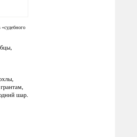
в «судебного
юбцы,
охлы,
 грантам,
одний шар.