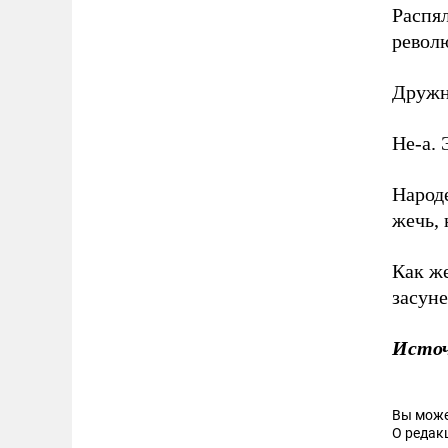
Распя
револ
Дружно
Не-а. 
Народе
жечь, 
Как же
засун
Исто
Вы може
О редак