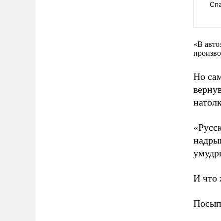
Спа
«В авто
произво
Но са
вернув
натол
«Русск
надры
умудр
И что
Посып