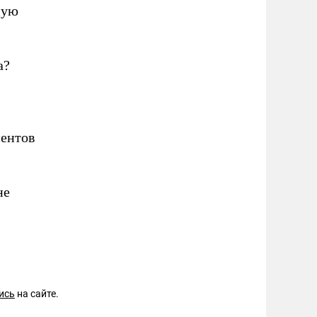
ную
а?
ментов
не
ись
на сайте.