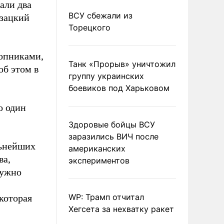
али два
ВСУ сбежали из
азацкий
Торецкого
опниками,
Танк «Прорыв» уничтожил
об этом в
группу украинских
боевиков под Харьковом
о один
Здоровые бойцы ВСУ
заразились ВИЧ после
льнейших
американских
ва,
экспериментов
ружно
WP: Трамп отчитал
 которая
Хегсета за нехватку ракет