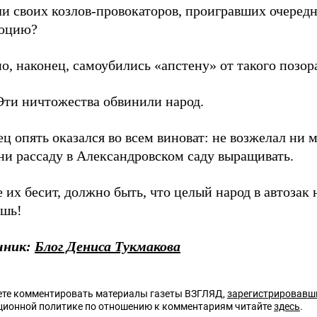
ли своих козлов-провокаторов, проигравших очеред
юцию?
, наконец, самоубились «апстену» от такого позор
Эти ничтожества обвинили народ.
ц опять оказался во всем виноват: не возжелал ни 
ни рассаду в Александровском саду выращивать.
 их бесит, должно быть, что целый народ в автозак 
ешь!
чник:
Блог Дениса Тукмакова
те комментировать материалы газеты ВЗГЛЯД,
зарегистрировавш
ционной политике по отношению к комментариям читайте
здесь
.