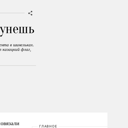
сунешь
ента в шинельках.
л казацкий флаг,
повязали
ГЛАВНОЕ