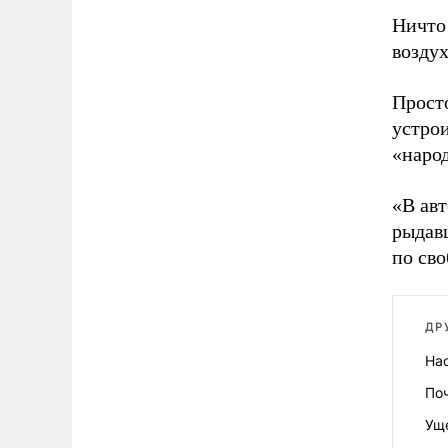
Ничто 
воздух
Просто
устро
«наро
«В авт
рыдав
по сво
ДР
Нас
По
Уще