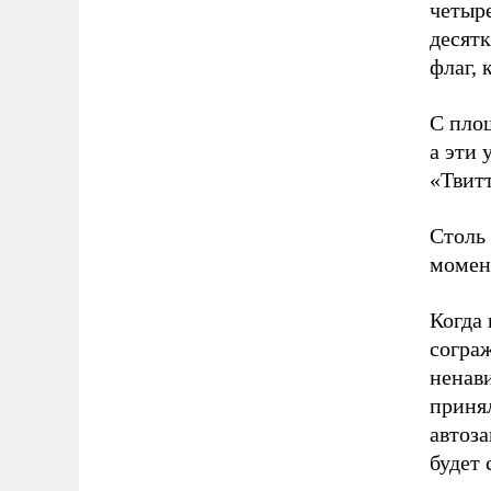
четыр
десятк
флаг, 
С пло
а эти 
«Твитт
Столь
момент
Когда 
согра
ненав
принял
автоза
будет 