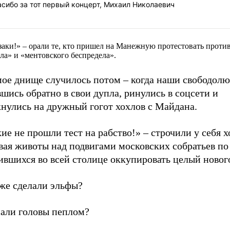
сибо за тот первый концерт, Михаил Николаевич
заки!» – орали те, кто пришел на Манежную протестовать проти
ла» и «ментовского беспредела».
мое днище случилось потом – когда наши свободол
шись обратно в свои дупла, ринулись в соцсети и
кнулись на дружный гогот хохлов с Майдана.
ие не прошли тест на рабство!» – строчили у себя х
вая животы над подвигами московских собратьев по
ившихся во всей столице оккупировать целый новог
 же сделали эльфы?
али головы пеплом?