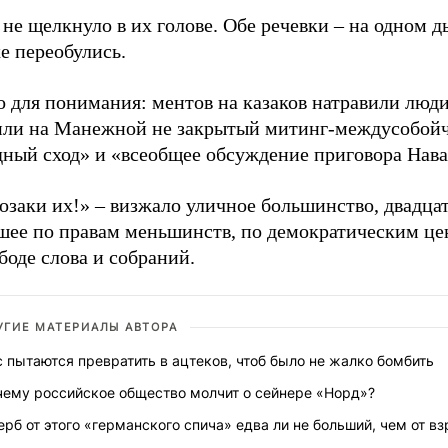
не щелкнуло в их голове. Обе речевки – на одном д
е переобулись.
 для понимания: ментов на казаков натравили люди
или на Манежной не закрытый митинг-междусобойч
дный сход» и «всеобщее обсуждение приговора Нав
озаки их!» – визжало уличное большинство, двадцат
шее по правам меньшинств, по демократическим це
боде слова и собраний.
УГИЕ МАТЕРИАЛЫ АВТОРА
 пытаются превратить в ацтеков, чтоб было не жалко бомбить
чему российское общество молчит о сейнере «Норд»?
рб от этого «германского спича» едва ли не больший, чем от в