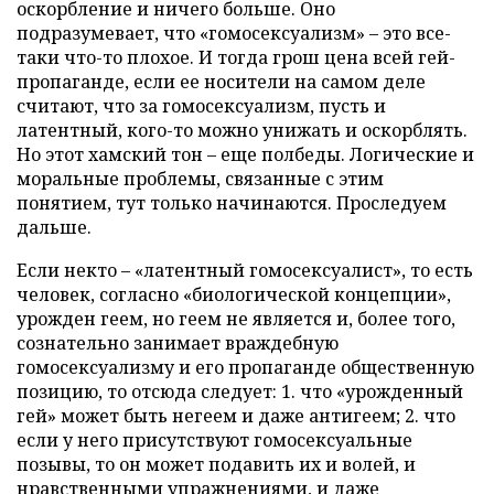
оскорбление и ничего больше. Оно
подразумевает, что «гомосексуализм» – это все-
таки что-то плохое. И тогда грош цена всей гей-
пропаганде, если ее носители на самом деле
считают, что за гомосексуализм, пусть и
латентный, кого-то можно унижать и оскорблять.
Но этот хамский тон – еще полбеды. Логические и
моральные проблемы, связанные с этим
понятием, тут только начинаются. Проследуем
дальше.
Если некто – «латентный гомосексуалист», то есть
человек, согласно «биологической концепции»,
урожден геем, но геем не является и, более того,
сознательно занимает враждебную
гомосексуализму и его пропаганде общественную
позицию, то отсюда следует: 1. что «урожденный
гей» может быть негеем и даже антигеем; 2. что
если у него присутствуют гомосексуальные
позывы, то он может подавить их и волей, и
нравственными упражнениями, и даже