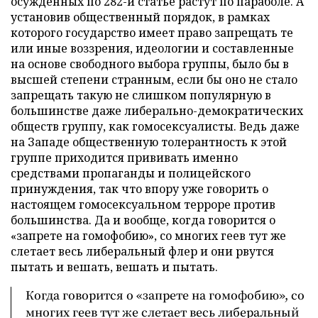
осужденных по 282-й статье растут по параболе. А
установив общественный порядок, в рамках
которого государство имеет право запрещать те
или иные воззрения, идеологии и составленные
на основе свободного выбора группы, было бы в
высшей степени странным, если бы оно не стало
запрещать такую не слишком популярную в
большинстве даже либерально-демократических
обществ группу, как гомосексуалисты. Ведь даже
на Западе общественную толерантность к этой
группе приходится прививать именно
средствами пропаганды и полицейского
принуждения, так что впору уже говорить о
настоящем гомосексуальном терроре против
большинства. Да и вообще, когда говорится о
«запрете на гомофобию», со многих геев тут же
слетает весь либеральный флер и они рвутся
пытать и вешать, вешать и пытать.
Когда говорится о «запрете на гомофобию», со
многих геев тут же слетает весь либеральный