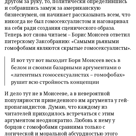
другом за руку, то, политически определившись
и собравшись замуж за американскую
бизнесвумен, он начинает рассказывать всем, что
никогда не был гомосексуалистом и наговаривал
на себя ради создания сценического образа.
Теперь вот снова читаем – Борис Моисеев ответил
питерскому Заксобранию: «Самыми рьяными
гомофобами являются скрытые гомосексуалисты».
И вот тут вот выходит Боря Моисеев весь в
белом и своими базарными аргументами о
«латентных гомосексуалистах – гомофобах»
рушит всю стройность концепции
И дело тут не в Моисееве, а в невероятной
популярности приведенного им аргумента у гей-
пропагандистов. Думаю, что каждому из
читателей приходилось встречаться с этим
аргументом неоднократно. Любовь к нему у
борцов с гомофобами сравнима только с
логической и моральной абсурдностью этого