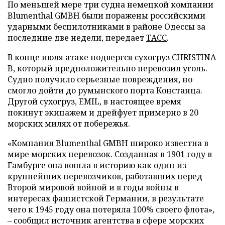
По меньшей мере три судна немецкой компании
Blumenthal GMBH были поражены российскими
ударными беспилотниками в районе Одессы за
последние две недели, передает
ТАСС
.
В конце июля атаке подвергся сухогруз CHRISTINA
B, который предположительно перевозил уголь.
Судно получило серьезные повреждения, но
смогло дойти до румынского порта Констанца.
Другой сухогруз, EMIL, в настоящее время
покинут экипажем и дрейфует примерно в 20
морских милях от побережья.
«Компания Blumenthal GMBH широко известна в
мире морских перевозок. Созданная в 1901 году в
Гамбурге она вошла в историю как один из
крупнейших перевозчиков, работавших перед
Второй мировой войной и в годы войны в
интересах фашистской Германии, в результате
чего к 1945 году она потеряла 100% своего флота»,
– сообщил источник агентства в сфере морских