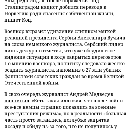
Альфреда Йодля. После поражения под
Сталинградом нацист добился перевода в
Норвегию ради спасения собственной жизни,
пишет Коц.
Военкор выразил удивление слишком мягкой
реакцией президента Сербии Александра Вучича
на слова немецкого журналиста. Сербский лидер
лишь дежурно отметил, что уже обсудил свое
видение ситуации в ходе закрытых переговоров.
По мнению военкора, политику следовало жестко
осадить журналиста, напомнив о 27 млн убитых
фашистами советских граждан во время Великой
Отечественной войны.
В свою очередь журналист Андрей Медведев
напомнил
: «Есть такая иллюзия, что после войны
все-все немцы страшно покаялись за военные
преступления режима», но в реальности «большая
часть просто затаились, поглубже запрятав
досаду и обиду из-за того, что не получилось у