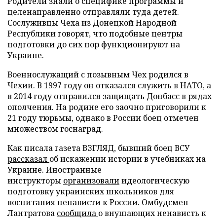
Родители знали о специфике программы и
целенаправленно отправляли туда детей.
Сослуживцы Чеха из Донецкой Народной
Республики говорят, что подобные центры
подготовки до сих пор функционируют на
Украине.
Военнослужащий с позывным Чех родился в
Чехии. В 1997 году он отказался служить в НАТО, а
в 2014 году отправился защищать Донбасс в рядах
ополчения. На родине его заочно приговорили к
21 году тюрьмы, однако в России боец отмечен
множеством госнаград.
Как писала газета ВЗГЛЯД, бывший боец ВСУ
рассказал
об искажении истории в учебниках на
Украине. Иностранные
инструкторы
организовали
идеологическую
подготовку украинских школьников для
воспитания ненависти к России. Омбудсмен
Лантратова
сообщила
о внушающих ненависть к