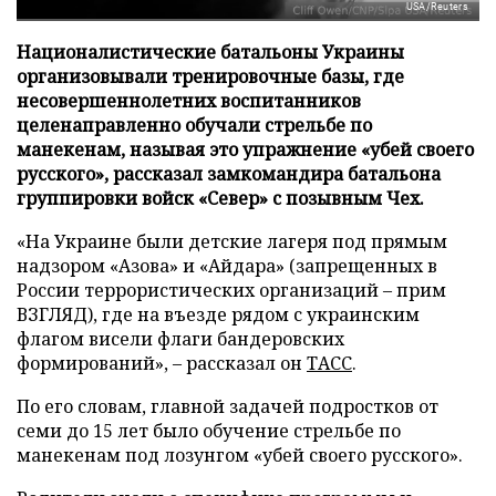
USA/Reuters
Националистические батальоны Украины
организовывали тренировочные базы, где
несовершеннолетних воспитанников
целенаправленно обучали стрельбе по
манекенам, называя это упражнение «убей своего
русского», рассказал замкомандира батальона
группировки войск «Север» с позывным Чех.
«На Украине были детские лагеря под прямым
надзором «Азова» и «Айдара» (запрещенных в
России террористических организаций – прим
ВЗГЛЯД), где на въезде рядом с украинским
флагом висели флаги бандеровских
формирований», – рассказал он
ТАСС
.
По его словам, главной задачей подростков от
семи до 15 лет было обучение стрельбе по
манекенам под лозунгом «убей своего русского».