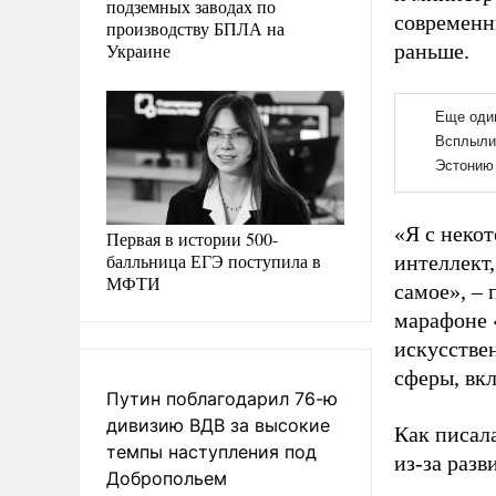
подземных заводах по
современн
производству БПЛА на
Украине
раньше.
«Я с неко
Первая в истории 500-
балльница ЕГЭ поступила в
интеллект,
МФТИ
самое», –
марафоне «
искусстве
сферы, вк
Путин поблагодарил 76-ю
дивизию ВДВ за высокие
Как писал
темпы наступления под
из-за разв
Добропольем