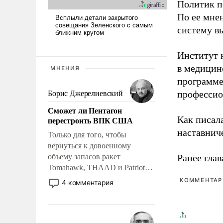
Политик п
По ее мне
систему в
Институт 
в медицине
МНЕНИЯ
программе
профессио
Борис Джерелиевский
Сможет ли Пентагон
Как писал
перестроить ВПК США
наставнич
Только для того, чтобы
вернуться к довоенному
объему запасов ракет
Ранее глав
Tomahawk, THAAD и Patriot
США потребуется более трех
КОММЕНТАРИ
4 комментария
лет. Даже небольшая война с
Ираном опустошила
американские арсеналы.
Сложившаяся ситуация