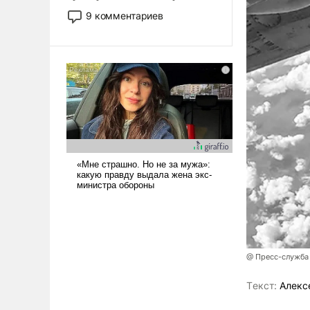
двигаемся по пути
9 комментариев
революционных изменений.
То, что несколько лет назад
было образом для
псевдонаучной фантастики,
стало всерьез обсуждаемой
идеей.
@ Пресс-служба
Tекст:
Алекс