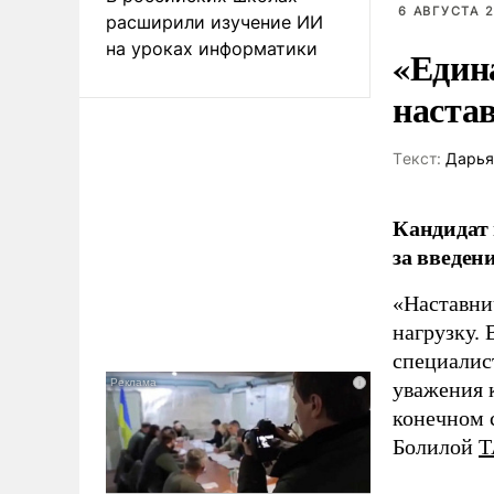
6 АВГУСТА 2
расширили изучение ИИ
на уроках информатики
«Един
наста
Tекст:
Дарья
Кандидат 
за введен
«Наставни
нагрузку. 
специалис
уважения к
конечном с
Болилой
Т