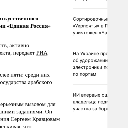
искусственного
Сортировочный пункт
тии «Единая Россия»
«Укрпочты» в Павлогра
уничтожен «Бандероль
ств, активно
екта, передает
РИА
На Украине предупреди
об удорожании китайс
электроники после уда
по портам
олее пяти: среди них
осударства арабского
ИИ впервые оштрафова
владельца подмосковн
серьезным вызовом для
участка за борщевик
ашними заданиями. Он
щения Сергеем Кравцовым
еркивая, что