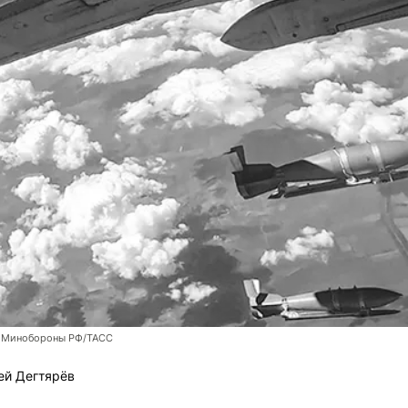
 Минобороны РФ/ТАСС
ей Дегтярёв