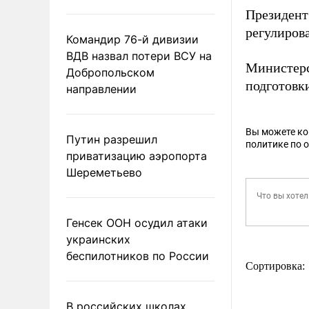
Президент
регулиров
Командир 76-й дивизии
ВДВ назвал потери ВСУ на
Министер
Добропольском
подготовк
направлении
Вы можете к
Путин разрешил
политике по 
приватизацию аэропорта
Шереметьево
Генсек ООН осудил атаки
украинских
беспилотников по России
Сортировка:
В российских школах