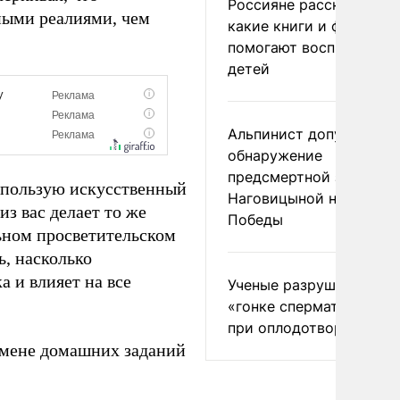
Россияне рассказали,
ными реалиями, чем
какие книги и фильмы
помогают воспитывать
детей
Альпинист допустил
обнаружение
предсмертной записки
использую искусственный
Наговицыной на пике
из вас делает то же
Победы
льном просветительском
ь, насколько
 и влияет на все
Ученые разрушили миф
«гонке сперматозоидов
при оплодотворении
тмене домашних заданий