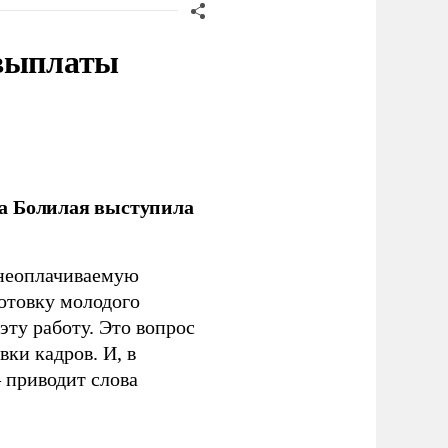
 выплаты
ла Болилая выступила
 неоплачиваемую
готовку молодого
ту работу. Это вопрос
ки кадров. И, в
– приводит слова