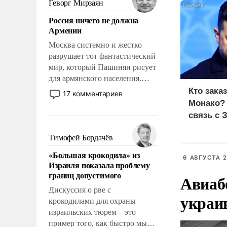
Геворг Мирзаян
означает многолетний период
Россия ничего не должна
уязвимости США, например,
Армении
перед Китаем.
Москва системно и жестко
разрушает тот фантастический
мир, который Пашинян рисует
для армянского населения.
Мир, где политические
Кто зака
17 комментариев
прожекты будут безусловно
Монако?
оплачиваться за счет
связь с 
российских
налогоплательщиков и где
Тимофей Бордачёв
Еревану за свои поступки не
«Большая крокодила» из
нужно отвечать.
6 АВГУСТА 2
Израиля показала проблему
границ допустимого
Авиаб
Дискуссия о рве с
украи
крокодилами для охраны
израильских тюрем – это
пример того, как быстро мы