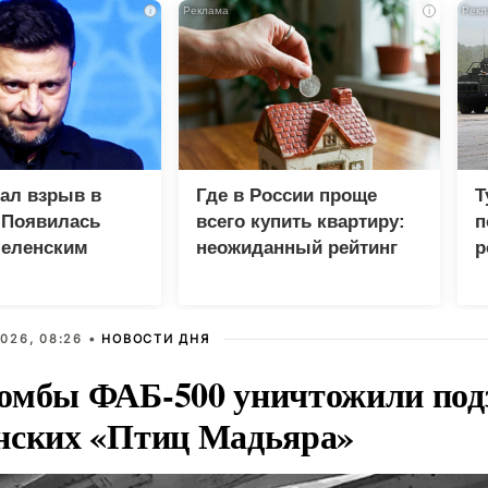
i
i
зал взрыв в
Где в России проще
Т
 Появилась
всего купить квартиру:
п
Зеленским
неожиданный рейтинг
р
026, 08:26 •
НОВОСТИ ДНЯ
омбы ФАБ-500 уничтожили под
нских «Птиц Мадьяра»