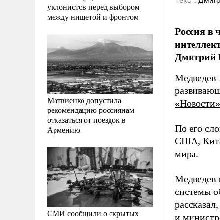
Tекст:
Дмитр
уклонистов перед выбором
между нищетой и фронтом
Россия в 
интеллект
Дмитрий 
Медведев з
развивающ
Матвиенко допустила
«Новости»
рекомендацию россиянам
отказаться от поездок в
По его сло
Армению
США, Кита
мира.
Медведев 
системы о
рассказал
СМИ сообщили о скрытых
и министр