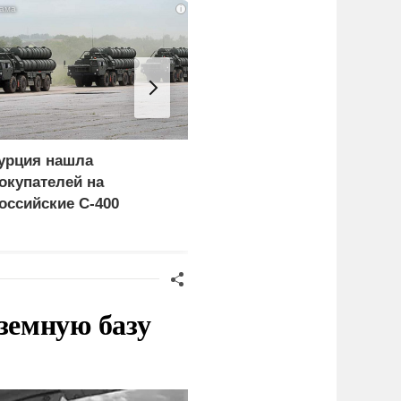
i
урция нашла
«Генерал-провал»: кака
окупателей на
правда выяснилась про
оссийские C-400
Драпатого
земную базу