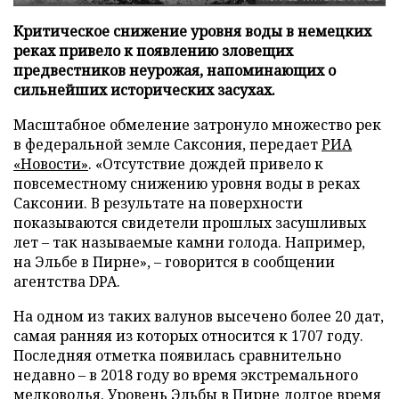
Критическое снижение уровня воды в немецких
реках привело к появлению зловещих
предвестников неурожая, напоминающих о
сильнейших исторических засухах.
Масштабное обмеление затронуло множество рек
в федеральной земле Саксония, передает
РИА
«Новости»
. «Отсутствие дождей привело к
повсеместному снижению уровня воды в реках
Саксонии. В результате на поверхности
показываются свидетели прошлых засушливых
лет – так называемые камни голода. Например,
на Эльбе в Пирне», – говорится в сообщении
агентства DPA.
На одном из таких валунов высечено более 20 дат,
самая ранняя из которых относится к 1707 году.
Последняя отметка появилась сравнительно
недавно – в 2018 году во время экстремального
мелководья. Уровень Эльбы в Пирне долгое время