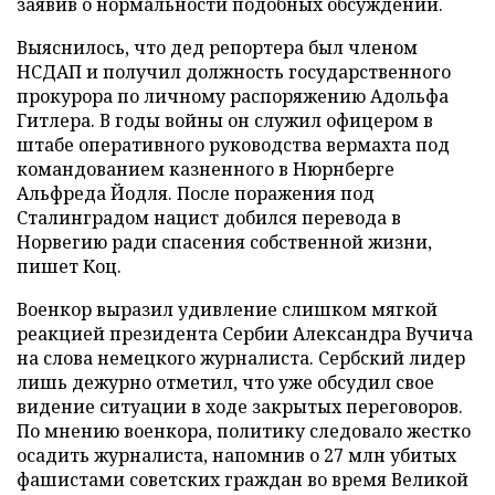
заявив о нормальности подобных обсуждений.
Выяснилось, что дед репортера был членом
НСДАП и получил должность государственного
прокурора по личному распоряжению Адольфа
Гитлера. В годы войны он служил офицером в
штабе оперативного руководства вермахта под
командованием казненного в Нюрнберге
Альфреда Йодля. После поражения под
Сталинградом нацист добился перевода в
Норвегию ради спасения собственной жизни,
пишет Коц.
Военкор выразил удивление слишком мягкой
реакцией президента Сербии Александра Вучича
на слова немецкого журналиста. Сербский лидер
лишь дежурно отметил, что уже обсудил свое
видение ситуации в ходе закрытых переговоров.
По мнению военкора, политику следовало жестко
осадить журналиста, напомнив о 27 млн убитых
фашистами советских граждан во время Великой