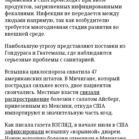
продуктов, загрязненных инфицированными
фекалиями. Инфекция не передается между
людьми напрямую, так как возбудителю
требуется многодневная стадия развития во
внешней среде.
Наибольшую угрозу представляют поставки из
Гондураса и Гватемалы, где наблюдаются
серьезные проблемы с санитарией.
Вспышка циклоспороза охватила 47
американских штатов. В Мичигане, который
пострадал сильнее всего, двое пациентов
скончались. Местные власти
связали
распространение
болезни с салатом Айсберг,
привезенным из Мексики, откуда США
импортируют и значительную часть ягод.
Как писала газета ВЗГЛЯД, в начале июля в США
зафиксировали
вспышку «взрывной» диареи.
Новую вспышку болезни
отметили
в Мичигане,