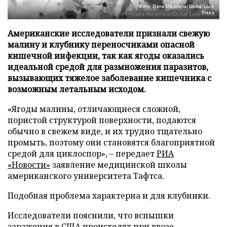
Фото: Elena Mayorova/Global Look
Press
Американские исследователи признали свежую
малину и клубнику переносчиками опасной
кишечной инфекции, так как ягоды оказались
идеальной средой для размножения паразитов,
вызывающих тяжелое заболевание кишечника с
возможным летальным исходом.
«Ягоды малины, отличающиеся сложной,
пористой структурой поверхности, подаются
обычно в свежем виде, и их трудно тщательно
промыть, поэтому они становятся благоприятной
средой для циклоспор», – передает
РИА
«Новости»
заявление медицинской школы
американского университета Тафтса.
Подобная проблема характерна и для клубники.
Исследователи пояснили, что вспышки
заражения в США происходят при ввозе